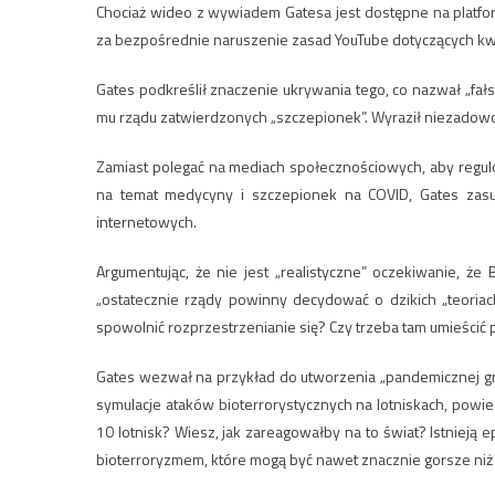
Chociaż wideo z wywiadem Gatesa jest dostępne na platfor
za bezpośrednie naruszenie zasad YouTube dotyczących kwes
Gates podkreślił znaczenie ukrywania tego, co nazwał „f
mu rządu zatwierdzonych „szczepionek”. Wyraził niezadow
Zamiast polegać na mediach społecznościowych, aby regul
na temat medycyny i szczepionek na COVID, Gates zasu
internetowych.
Argumentując, że nie jest „realistyczne” oczekiwanie, ż
„ostatecznie rządy powinny decydować o dzikich „teor
spowolnić rozprzestrzenianie się? Czy trzeba tam umieścić
Gates wezwał na przykład do utworzenia „pandemicznej gr
symulacje ataków bioterrorystycznych na lotniskach, powied
10 lotnisk? Wiesz, jak zareagowałby na to świat? Istnie
bioterroryzmem, które mogą być nawet znacznie gorsze niż 