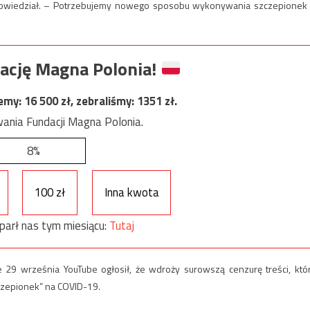
– powiedział. – Potrzebujemy nowego sposobu wykonywania szczepionek
ację Magna Polonia!
jemy:
16 500
zł, zebraliśmy:
1351
zł.
ania Fundacji Magna Polonia.
8%
100 zł
Inna kwota
parł nas tym miesiącu:
Tutaj
e 29 września YouTube ogłosił, że wdroży surowszą cenzurę treści, któ
czepionek” na COVID-19.