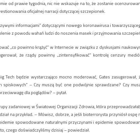
mie od prawie tygodnia, nic nie wskazuje na to, że zostanie ocenzurowa
tionowania oficjalnej narracji dotyczącej szczepionek.
ałszywymi informacjami” dotyczącymi nowego koronawirusa i towarzyszące
olenie z powodu wahań ludzi do noszenia masek i przyjmowania szczepie
ować „co powinno krążyć” w Internecie w związku z dyskusjami naukowy
gerował, że rządy powinny „zintensyfikować” kontrolę cenzury medi
e Big Tech będzie wystarczająco mocno moderować, Gates zasugerował, 
iach spiskowych” – Czy muszą być one podwójnie sprawdzane? Czy mus
 przeciwwagę dla poglądów? – pytał.
upy zadaniowej w Światowej Organizacji Zdrowia, która przeprowadzała
ział na przykład. – Mówisz, dobrze, a jeśli bioterrorysta przyniósł ospę 
ją epidemie spowodowane naturalnymi przyczynami i epidemie spowodowa
to, czego doświadczyliśmy dzisiaj – powiedział.