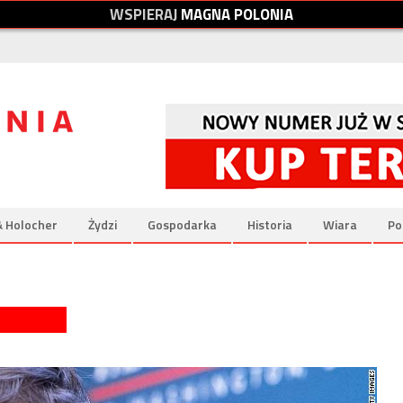
W
S
P
I
E
R
A
J
M
A
G
N
A
P
O
L
O
N
I
A
& Holocher
Żydzi
Gospodarka
Historia
Wiara
Po