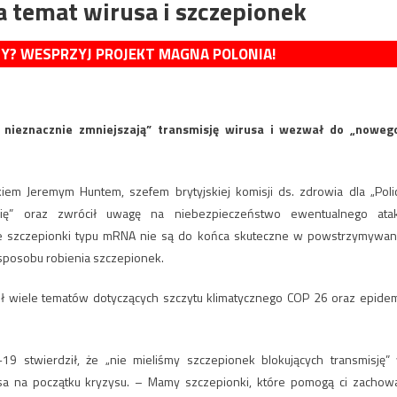
a temat wirusa i szczepionek
MY? WESPRZYJ PROJEKT MAGNA POLONIA!
ko nieznacznie zmniejszają” transmisję wirusa i wezwał do „noweg
em Jeremym Huntem, szefem brytyjskiej komisji ds. zdrowia dla „Poli
ę” oraz zwrócił uwagę na niebezpieczeństwo ewentualnego ata
ż, że szczepionki typu mRNA nie są do końca skuteczne w powstrzymywan
 sposobu robienia szczepionek.
 wiele tematów dotyczących szczytu klimatycznego COP 26 oraz epidem
19 stwierdził, że „nie mieliśmy szczepionek blokujących transmisję”
sa na początku kryzysu. – Mamy szczepionki, które pomogą ci zachow