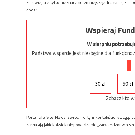
zdrowie, ale tylko nieznacznie zmniejszają transmisje 
dodał.
Wspieraj Fund
W sierpniu potrzebu
Państwa wsparcie jest niezbędne dla funkcjonow
30 zł
50 zł
Zobacz kto w
Portal Life Site News zwrócił w tym kontekście uwagę, ż
zarzucają jakiekolwiek niepowodzenie „zatwierdzonych sz