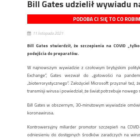
Bill Gates udzielił wywiadu n
PODOBA CI SIĘ TO CO ROBI
11 listopada 2021
Bill Gates stwierdził, że szczepienia na COVID „tyl
podejścia do preparatów.
W najnowszym wywiadzie z czołowym brytyjskim polityki
Exchange”, Gates wezwał do „gotowości na pandemi
„bioterrorystycznego”. Założyciel Microsoft przyznał te
transmisji wirusa i powiedział, że świat potrzebuje nowego
Bill Gates w obszernym, 30-minutowym wywiadzie omówił
koronawirusa.
Kontrowersyjny miliarder promotor szczepień na COVID-
odniesieniu do dostępnych środków zaradczych na wiru