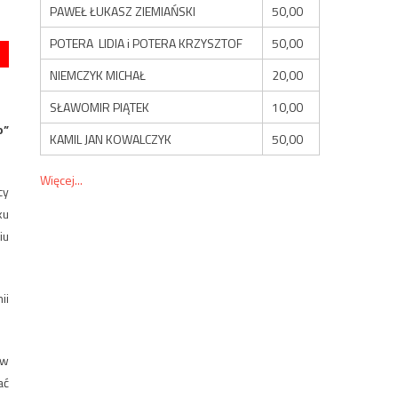
PAWEŁ ŁUKASZ ZIEMIAŃSKI
50,00
POTERA LIDIA i POTERA KRZYSZTOF
50,00
NIEMCZYK MICHAŁ
20,00
SŁAWOMIR PIĄTEK
10,00
o”
KAMIL JAN KOWALCZYK
50,00
Więcej...
cy
ku
iu
ii
 w
ać