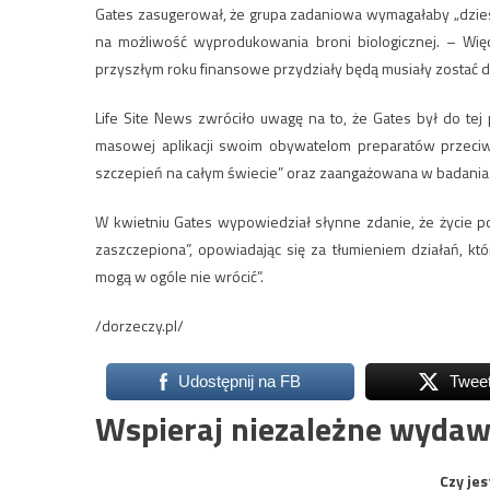
Gates zasugerował, że grupa zadaniowa wymagałaby „dziesi
na możliwość wyprodukowania broni biologicznej. – Więc
przyszłym roku finansowe przydziały będą musiały zostać 
Life Site News zwróciło uwagę na to, że Gates był do te
masowej aplikacji swoim obywatelom preparatów przeciw
szczepień na całym świecie” oraz zaangażowana w badania 
W kwietniu Gates wypowiedział słynne zdanie, że życie p
zaszczepiona”, opowiadając się za tłumieniem działań, któ
mogą w ogóle nie wrócić”.
/dorzeczy.pl/
Udostępnij na FB
Twee
Wspieraj niezależne wydaw
Czy jes