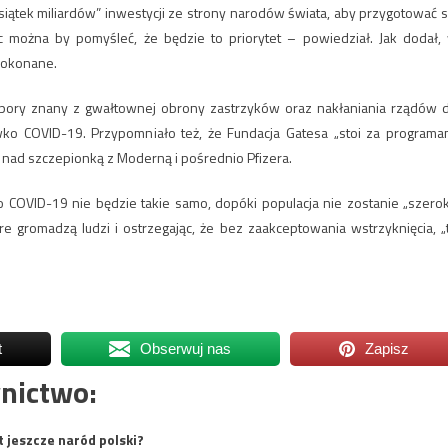
ątek miliardów” inwestycji ze strony narodów świata, aby przygotować s
 można by pomyśleć, że będzie to priorytet – powiedział. Jak dodał,
dokonane.
j pory znany z gwałtownej obrony zastrzyków oraz nakłaniania rządów 
ko COVID-19. Przypomniało też, że Fundacja Gatesa „stoi za programa
nad szczepionką z Moderną i pośrednio Pfizera.
o COVID-19 nie będzie takie samo, dopóki populacja nie zostanie „szero
re gromadzą ludzi i ostrzegając, że bez zaakceptowania wstrzyknięcia, „
t
Obserwuj nas
Zapisz
nictwo:
t jeszcze naród polski?