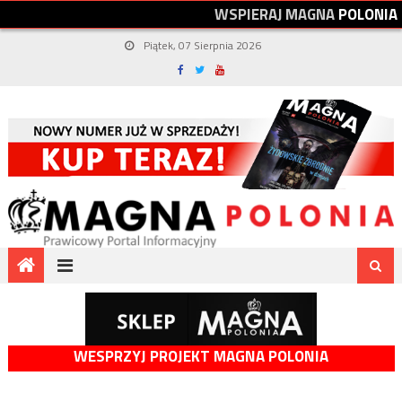
W
S
P
I
E
R
A
J
M
A
G
N
A
P
O
L
O
N
I
A
Piątek, 07 Sierpnia 2026
WESPRZYJ PROJEKT MAGNA POLONIA