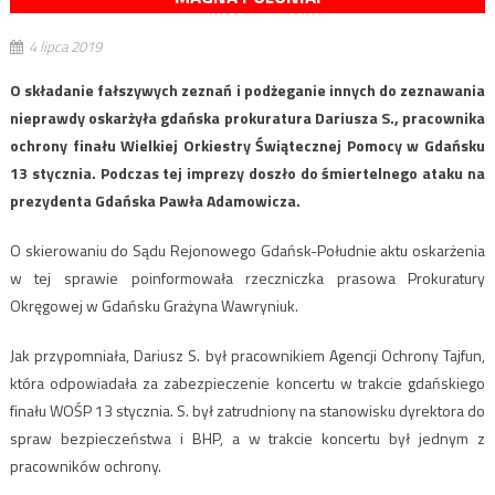
4 lipca 2019
O składanie fałszywych zeznań i podżeganie innych do zeznawania
nieprawdy oskarżyła gdańska prokuratura Dariusza S., pracownika
ochrony finału Wielkiej Orkiestry Świątecznej Pomocy w Gdańsku
13 stycznia. Podczas tej imprezy doszło do śmiertelnego ataku na
prezydenta Gdańska Pawła Adamowicza.
O skierowaniu do Sądu Rejonowego Gdańsk-Południe aktu oskarżenia
w tej sprawie poinformowała rzeczniczka prasowa Prokuratury
Okręgowej w Gdańsku Grażyna Wawryniuk.
Jak przypomniała, Dariusz S. był pracownikiem Agencji Ochrony Tajfun,
która odpowiadała za zabezpieczenie koncertu w trakcie gdańskiego
finału WOŚP 13 stycznia. S. był zatrudniony na stanowisku dyrektora do
spraw bezpieczeństwa i BHP, a w trakcie koncertu był jednym z
pracowników ochrony.