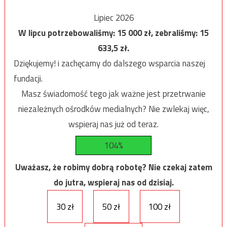
Lipiec 2026
W lipcu potrzebowaliśmy:
15 000
zł, zebraliśmy:
15
633,5
zł.
Dziękujemy! i zachęcamy do dalszego wsparcia naszej
fundacji.
Masz świadomość tego jak ważne jest przetrwanie
niezależnych ośrodków medialnych? Nie zwlekaj więc,
wspieraj nas już od teraz.
104%
Uważasz, że robimy dobrą robotę? Nie czekaj zatem
do jutra, wspieraj nas od dzisiaj.
30 zł
50 zł
100 zł