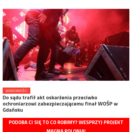
WIADOMOŚCI
Do sądu trafił akt oskarżenia przeciwko
ochroniarzowi zabezpieczającemu finał WOŚP w
Gdańsku
PODOBA CI SIĘ TO CO ROBIMY? WESPRZYJ PROJEKT
MAGNA POLONIA!