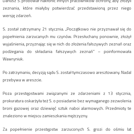
Dariusz S. próbował nakłonić innych pracowników ochrony, aby złożyli
zeznania, które miałyby potwierdzać przedstawioną przez niego
wersję zdarzeń.
S. został zatrzymany 21 stycznia. „Początkowo nie przyznawał się do
popełnienia zarzucanych mu czynów. Przesłuchany ponownie, złożył
wyjaśnienia, przyznając się w nich do złożenia fałszywych zeznań oraz
podżegania do składania fałszywych zeznań” – poinformowała
Wawryniuk.
Po zatrzymaniu, decyzją sądu S. został tymczasowo aresztowany. Nadal
przebywa w areszcie.
Poza przestępstwami związanymi ze zdarzeniami z 13 stycznia,
prokuratura oskarżyła też S. o posiadanie bez wymaganego zezwolenia
broni gazowej oraz dziewięć sztuk naboi alarmowych. Przedmioty te
znaleziono w miejscu zamieszkania mężczyzny.
Za popełnienie przestępstw zarzuconych S. grozi do ośmiu lat