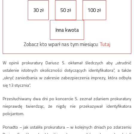
30 zł
50 zł
100 zł
Inna kwota
Zobacz kto wparł nas tym miesiącu:
Tutaj
W opinii prokuratury Dariusz S. okłamał śledczych aby „utrudnić
ustalenie istotnych okoliczności dotyczących identyfikatora”, a także
„ukryć zaniedbania w zakresie zabezpieczenia imprezy, która odbyła
się 13 stycznia”.
Przesłuchiwany dwa dni po koncercie S. zeznał zdaniem prokuratury
nieprawdę twierdząc, że nigdy nie przekazywał identyfikatora
policjantom.
Ponadto – jak ustaliła prokuratura – w kolejnych dniach po zdarzeniu