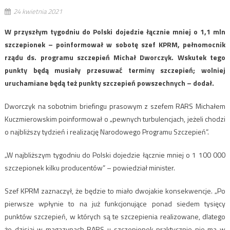
24 kwietnia 2021
W przyszłym tygodniu do Polski dojedzie łącznie mniej o 1,1 mln
szczepionek – poinformował w sobotę szef KPRM, pełnomocnik
rządu ds. programu szczepień Michał Dworczyk. Wskutek tego
punkty będą musiały przesuwać terminy szczepień; wolniej
uruchamiane będą też punkty szczepień powszechnych – dodał.
Dworczyk na sobotnim briefingu prasowym z szefem RARS Michałem
Kuczmierowskim poinformował o „pewnych turbulencjach, jeżeli chodzi
o najbliższy tydzień i realizację Narodowego Programu Szczepień”.
„W najbliższym tygodniu do Polski dojedzie łącznie mniej o 1 100 000
szczepionek kilku producentów” – powiedział minister.
Szef KPRM zaznaczył, że będzie to miało dwojakie konsekwencje. „Po
pierwsze wpłynie to na już funkcjonujące ponad siedem tysięcy
punktów szczepień, w których są te szczepienia realizowane, dlatego
że dzisiaj w magazynach RARS-u szczepionek praktycznie nie ma w