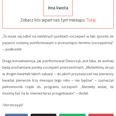
Inna kwota
Zobacz kto wparł nas tym miesiącu:
Tutaj
„To może się odbić na niektórych punktach szczepień w taki sposób, że
pacjenci zostaną poinformowani o przesunięciu terminu (szczepienia)”
– podkreślił.
Druga konsekwencja, jak poinformował Dworczyk, jest taka, że wolniej
będą uruchamiane punkty szczepień powszechnych. „Myśleliśmy, że już
w drugim kwartale takich sytuacji – do jakich przyzwyczaił nas pierwszy
kwartał, pierwsze trzy miesiące tego roku – nie będzie” – zaznaczył
pełnomocnik rządu ds. programu szczepień. „Niestety widać, że
musimy być na to również teraz przygotowani” – dodał.
/dorzeczy.pl/