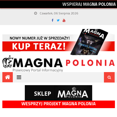
W
S
P
I
E
R
A
J
M
A
G
N
A
P
O
L
O
N
I
A
Czwartek, 06 Sierpnia 2026
WESPRZYJ PROJEKT MAGNA POLONIA