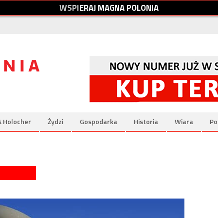
W
S
P
I
E
R
A
J
M
A
G
N
A
P
O
L
O
N
I
A
& Holocher
Żydzi
Gospodarka
Historia
Wiara
Po