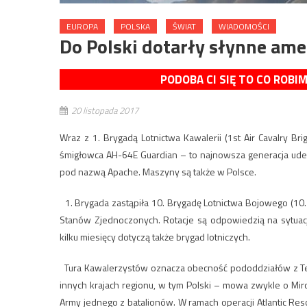
EUROPA
POLSKA
ŚWIAT
WIADOMOŚCI
Do Polski dotarły słynne am
PODOBA CI SIĘ TO CO ROBI
20 listopada 2017
Wraz z 1. Brygadą Lotnictwa Kawalerii (1st Air Cavalry Bri
śmigłowca AH-64E Guardian – to najnowsza generacja uder
pod nazwą Apache. Maszyny są także w Polsce.
1. Brygada zastąpiła 10. Brygadę Lotnictwa Bojowego (10. D
Stanów Zjednoczonych. Rotacje są odpowiedzią na sytuacj
kilku miesięcy dotyczą także brygad lotniczych.
Tura Kawalerzystów oznacza obecność pododdziałów z Tex
innych krajach regionu, w tym Polski – mowa zwykle o Mi
Army jednego z batalionów. W ramach operacji Atlantic Re