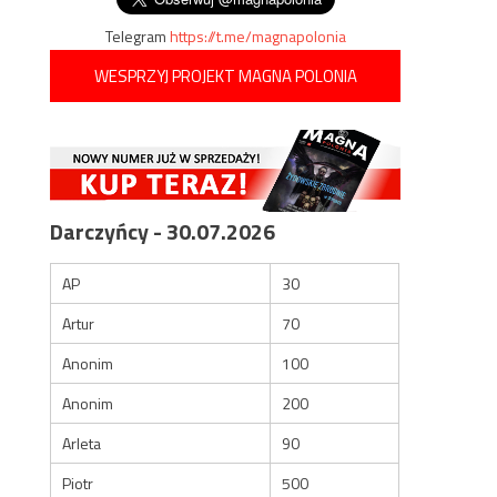
Telegram
https://t.me/magnapolonia
WESPRZYJ PROJEKT MAGNA POLONIA
Darczyńcy - 30.07.2026
AP
30
Artur
70
Anonim
100
Anonim
200
Arleta
90
Piotr
500