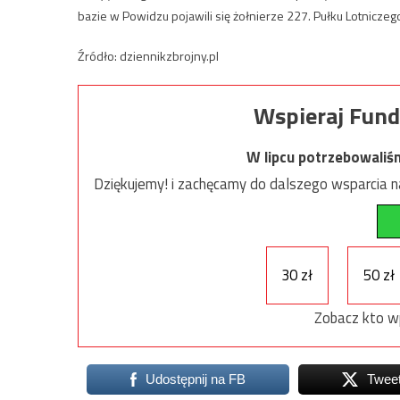
bazie w Powidzu pojawili się żołnierze 227. Pułku Lotniczego 
Źródło: dziennikzbrojny.pl
Wspieraj Fund
W lipcu potrzebowaliś
Dziękujemy! i zachęcamy do dalszego wsparcia na
30 zł
50 zł
Zobacz kto w
Udostępnij na FB
Twee