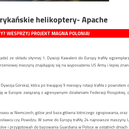
erykańskie helikoptery- Apache
MY? WESPRZYJ PROJEKT MAGNA POLONIA!
gade) ze składu słynnej 1. Dywizji Kawalerii do Europy trafiły egzemplar
zeniowej maszyny znajdującej się na wyposażeniu US Army i lepiej znan
ywizja Górska), która po trwającej 9 miesięcy rotacji trafiła z powrotem 
ę w Europie związaną z agresywnymi działaniami Federacji Rosyjskiej, 
asu w Niemczech, gdzie jest baza główna lotniczego zgrupowania, oraz
rosławcu czy Powidzu. W sumie do Europy trafiły 24 najnowsze maszyny 
solve i przygotowań do bazowania Guardiana w Polsce w ostatnich dniach