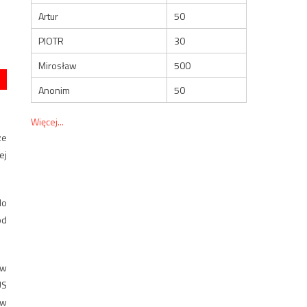
Artur
50
PIOTR
30
Mirosław
500
Anonim
50
Więcej...
ze
ej
do
od
 w
US
 w