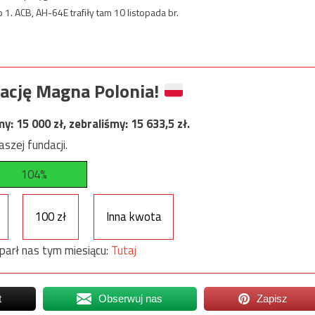
1. ACB, AH-64E trafiły tam 10 listopada br.
ację Magna Polonia!
my:
15 000
zł, zebraliśmy:
15 633,5
zł.
szej fundacji.
104%
100 zł
Inna kwota
parł nas tym miesiącu:
Tutaj
t
Obserwuj nas
Zapisz