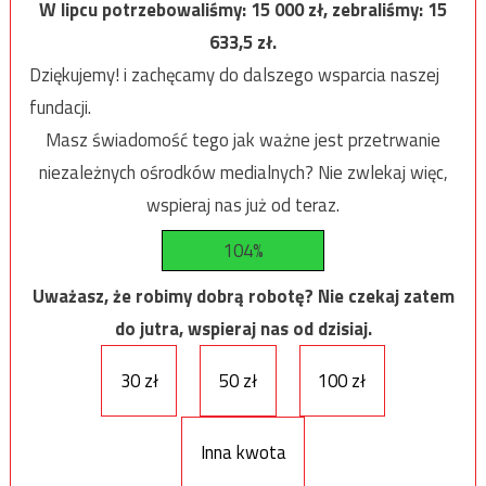
W lipcu potrzebowaliśmy:
15 000
zł, zebraliśmy:
15
633,5
zł.
Dziękujemy! i zachęcamy do dalszego wsparcia naszej
fundacji.
Masz świadomość tego jak ważne jest przetrwanie
niezależnych ośrodków medialnych? Nie zwlekaj więc,
wspieraj nas już od teraz.
104%
Uważasz, że robimy dobrą robotę? Nie czekaj zatem
do jutra, wspieraj nas od dzisiaj.
30 zł
50 zł
100 zł
Inna kwota