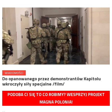
WIADOMOŚCI
Do opanowanego przez demonstrantów Kapitolu
wkroczyły siły specjalne /film/
PODOBA CI SIĘ TO CO ROBIMY? WESPRZYJ PROJEKT
MAGNA POLONIA!