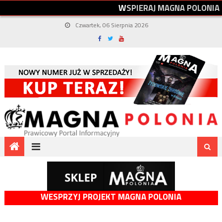
W
S
P
I
E
R
A
J
M
A
G
N
A
P
O
L
O
N
I
A
Czwartek, 06 Sierpnia 2026
WESPRZYJ PROJEKT MAGNA POLONIA