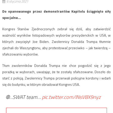
6 stycznia 2021
Do opanowanego przez demonstrantów Kapitolu ściągnięto siły
specjalne…
Kongres Stanów Zjednoczonych zebrał się dziś, aby zatwierdzić
ważność wyników listopadowych wyborów prezydenckich w USA, w
których zwyciężył Joe Biden. Zwolennicy Donalda Trumpa tłumnie
zjechali do Waszyngtonu, aby protestować przeciwko – jak twierdzą –
sfałszowaniu wyborów.
Tłum zwolenników Donalda Trumpa nie chce pogodzić się z jego
porażką w wyborach, uważając, że te zostały sfałszowane. Doszło do
starć z policją. Zwolennicy Trumpa przerwali policyjne kordony i wdarli
się do budynku, w którym obradował Kongres USA.
🌐…SWAT team…
pic.twitter.com/lNsV8X9nyz