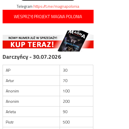
Telegram
https://t.me/magnapolonia
WESPRZYJ PROJEKT MAGNA POLONIA
Darczyńcy - 30.07.2026
AP
30
Artur
70
Anonim
100
Anonim
200
Arleta
90
Piotr
500