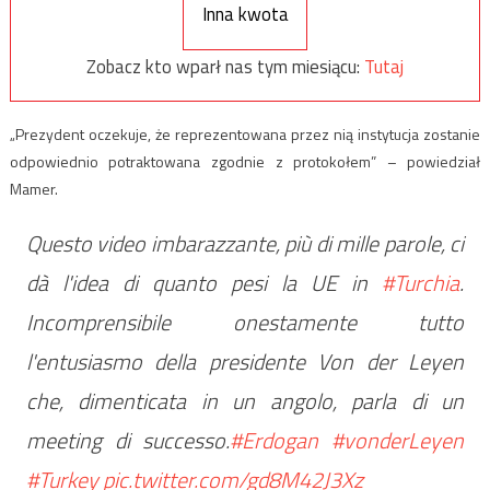
Inna kwota
Zobacz kto wparł nas tym miesiącu:
Tutaj
„Prezydent oczekuje, że reprezentowana przez nią instytucja zostanie
odpowiednio potraktowana zgodnie z protokołem” – powiedział
Mamer.
Questo video imbarazzante, più di mille parole, ci
dà l'idea di quanto pesi la UE in
#Turchia
.
Incomprensibile onestamente tutto
l'entusiasmo della presidente Von der Leyen
che, dimenticata in un angolo, parla di un
meeting di successo.
#Erdogan
#vonderLeyen
#Turkey
pic.twitter.com/gd8M42J3Xz