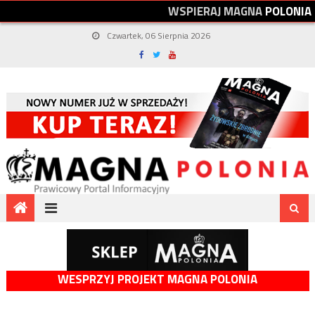
W
S
P
I
E
R
A
J
M
A
G
N
A
P
O
L
O
N
I
A
Czwartek, 06 Sierpnia 2026
WESPRZYJ PROJEKT MAGNA POLONIA