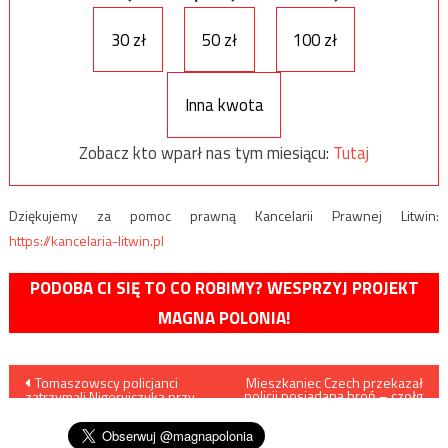
30 zł
50 zł
100 zł
Inna kwota
Zobacz kto wparł nas tym miesiącu:
Tutaj
Dziękujemy za pomoc prawną Kancelarii Prawnej Litwin:
https://kancelaria-litwin.pl
PODOBA CI SIĘ TO CO ROBIMY? WESPRZYJ PROJEKT
MAGNA POLONIA!
Nawigacja
Tomaszowscy policjanci
Mieszkaniec Czech przekazał
policji posiadaną broń – czołg
zatrzymali Nigeryjczyka przy
oraz działo pancerne
wpisu
próbie wyłudzenia pieniędzy