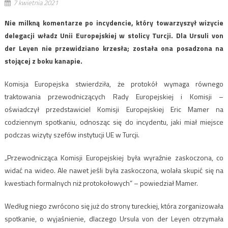
7 kwietnia 2021
Nie milkną komentarze po incydencie, który towarzyszył wizycie
delegacji władz Unii Europejskiej w stolicy Turcji. Dla Ursuli von
der Leyen nie przewidziano krzesła; została ona posadzona na
stojącej z boku kanapie.
Komisja Europejska stwierdziła, że ​​protokół wymaga równego
traktowania przewodniczących Rady Europejskiej i Komisji –
oświadczył przedstawiciel Komisji Europejskiej Eric Mamer na
codziennym spotkaniu, odnosząc się do incydentu, jaki miał miejsce
podczas wizyty szefów instytucji UE w Turcji.
„Przewodnicząca Komisji Europejskiej była wyraźnie zaskoczona, co
widać na wideo. Ale nawet jeśli była zaskoczona, wolała skupić się na
kwestiach formalnych niż protokołowych” – powiedział Mamer.
Według niego zwrócono się już do strony tureckiej, która zorganizowała
spotkanie, o wyjaśnienie, dlaczego Ursula von der Leyen otrzymała