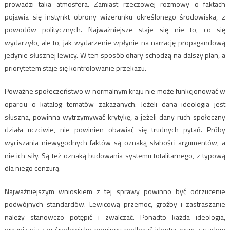
prowadzi taka atmosfera. Zamiast rzeczowej rozmowy o faktach
pojawia się instynkt obrony wizerunku określonego środowiska, z
powodów politycznych. Najważniejsze staje się nie to, co się
wydarzyło, ale to, jak wydarzenie wpłynie na narrację propagandową
jedynie słusznej lewicy. W ten sposób ofiary schodzą na dalszy plan, a
priorytetem staje się kontrolowanie przekazu.
Poważne społeczeństwo w normalnym kraju nie może funkcjonować w
oparciu o katalog tematów zakazanych. Jeżeli dana ideologia jest
słuszna, powinna wytrzymywać krytykę, a jeżeli dany ruch społeczny
działa uczciwie, nie powinien obawiać się trudnych pytań. Próby
wyciszania niewygodnych faktów są oznaką słabości argumentów, a
nie ich siły. Są też oznaką budowania systemu totalitarnego, z typową
dla niego cenzurą.
Najważniejszym wnioskiem z tej sprawy powinno być odrzucenie
podwójnych standardów. Lewicową przemoc, groźby i zastraszanie
należy stanowczo potępić i zwalczać. Ponadto każda ideologia,
organizacja czy środowisko powinny podlegać identycznym zasadom