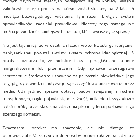
chorych psychicznie mężczyzn podających się za kobiety. Właśnie
zakończył się jego proces, w którym został skazany na 2 lata i 4
miesiące bezwzględnego więzienia. Tym razem brytyjski system
sprawiedliwości zadziałał prawidłowo. Niestety tego samego nie
można powiedzieć o tamtejszych mediach, które wyciszyły tę sprawę.
Nie jest tajemnicą, że w ostatnich latach wokół kwestii genderyzmu-
neołysenkizmu powstał swoisty system ochrony ideologicznej. W
praktyce oznacza to, że niektóre fakty są nagłaśniane, a inne
marginalizowane lub przemilczane. Gdy sprawca przestępstwa
reprezentuje środowisko uznawane za politycznie niewłaściwe, jego
poglądy, wypowiedzi i motywacje są szczegółowo analizowane przez
media. Gdy jednak sprawa dotyczy osoby związanej z ruchem
transpłciowym, nagle pojawia się ostrożność, unikanie niewygodnych
pytań i próby przedstawiania zdarzenia jako incydentu pozbawionego
szerszego kontekstu.
Tymczasem kontekst ma znaczenie, ale nie dlatego, że
odpowiedzialność za czyny jednej osoby ponosi cała grupa ludzi, ale