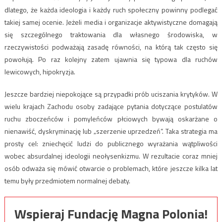
dlatego, że każda ideologia i każdy ruch społeczny powinny podlegać
takiej samej ocenie. Jeżeli media i organizacje aktywistyczne domagają
się szczególnego traktowania dla własnego środowiska, w
rzeczywistości podważają zasadę równości, na którą tak często się
powołują. Po raz kolejny zatem ujawnia się typowa dla ruchów
lewicowych, hipokryzja.
Jeszcze bardziej niepokojące są przypadki prób uciszania krytyków. W
wielu krajach Zachodu osoby zadające pytania dotyczące postulatów
ruchu zboczeńców i pomyleńców płciowych bywają oskarżane o
nienawiść, dyskryminację lub „szerzenie uprzedzeń”. Taka strategia ma
prosty cel: zniechęcić ludzi do publicznego wyrażania wątpliwości
wobec absurdalnej ideologii neołysenkizmu. W rezultacie coraz mniej
osób odważa się mówić otwarcie o problemach, które jeszcze kilka lat
temu były przedmiotem normalnej debaty.
Wspieraj Fundację Magna Polonia!