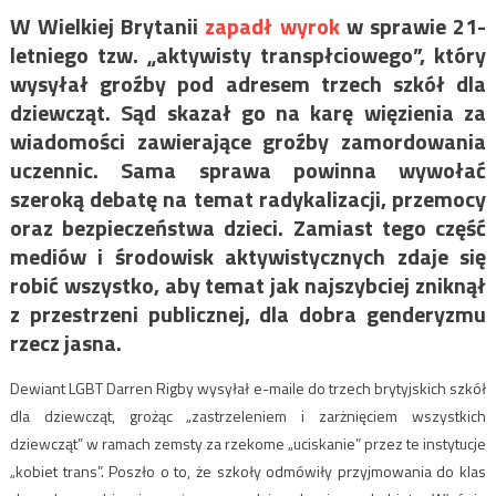
W Wielkiej Brytanii
zapadł wyrok
w sprawie 21-
letniego tzw. „aktywisty transpłciowego”, który
wysyłał groźby pod adresem trzech szkół dla
dziewcząt. Sąd skazał go na karę więzienia za
wiadomości zawierające groźby zamordowania
uczennic. Sama sprawa powinna wywołać
szeroką debatę na temat radykalizacji, przemocy
oraz bezpieczeństwa dzieci. Zamiast tego część
mediów i środowisk aktywistycznych zdaje się
robić wszystko, aby temat jak najszybciej zniknął
z przestrzeni publicznej, dla dobra genderyzmu
rzecz jasna.
Dewiant LGBT Darren Rigby wysyłał e-maile do trzech brytyjskich szkół
dla dziewcząt, grożąc „zastrzeleniem i zarżnięciem wszystkich
dziewcząt” w ramach zemsty za rzekome „uciskanie” przez te instytucje
„kobiet trans”. Poszło o to, że szkoły odmówiły przyjmowania do klas