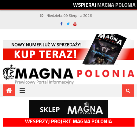
W
S
P
I
E
R
A
J
M
A
G
N
A
P
O
L
O
N
I
A
Niedziela, 09 Sierpnia 2026
WESPRZYJ PROJEKT MAGNA POLONIA