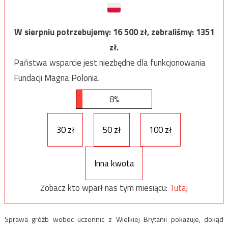
W sierpniu potrzebujemy:
16 500
zł, zebraliśmy:
1351
zł.
Państwa wsparcie jest niezbędne dla funkcjonowania
Fundacji Magna Polonia.
8%
30 zł
50 zł
100 zł
Inna kwota
Zobacz kto wparł nas tym miesiącu:
Tutaj
Sprawa gróźb wobec uczennic z Wielkiej Brytanii pokazuje, dokąd