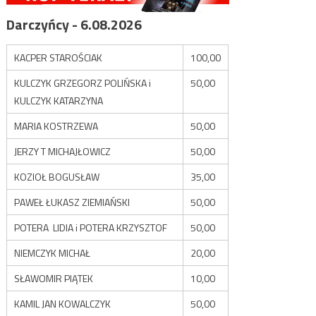
Darczyńcy - 6.08.2026
KACPER STAROŚCIAK
100,00
KULCZYK GRZEGORZ POLIŃSKA i
50,00
KULCZYK KATARZYNA
MARIA KOSTRZEWA
50,00
JERZY T MICHAJŁOWICZ
50,00
KOZIOŁ BOGUSŁAW
35,00
PAWEŁ ŁUKASZ ZIEMIAŃSKI
50,00
POTERA LIDIA i POTERA KRZYSZTOF
50,00
NIEMCZYK MICHAŁ
20,00
SŁAWOMIR PIĄTEK
10,00
KAMIL JAN KOWALCZYK
50,00