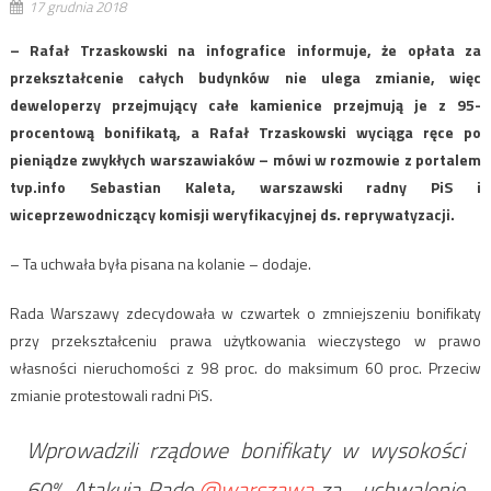
17 grudnia 2018
– Rafał Trzaskowski na infografice informuje, że opłata za
przekształcenie całych budynków nie ulega zmianie, więc
deweloperzy przejmujący całe kamienice przejmują je z 95-
procentową bonifikatą, a Rafał Trzaskowski wyciąga ręce po
pieniądze zwykłych warszawiaków – mówi w rozmowie z portalem
tvp.info Sebastian Kaleta, warszawski radny PiS i
wiceprzewodniczący komisji weryfikacyjnej ds. reprywatyzacji.
– Ta uchwała była pisana na kolanie – dodaje.
Rada Warszawy zdecydowała w czwartek o zmniejszeniu bonifikaty
przy przekształceniu prawa użytkowania wieczystego w prawo
własności nieruchomości z 98 proc. do maksimum 60 proc. Przeciw
zmianie protestowali radni PiS.
Wprowadzili rządowe bonifikaty w wysokości
60%. Atakują Radę
@warszawa
za… uchwalenie