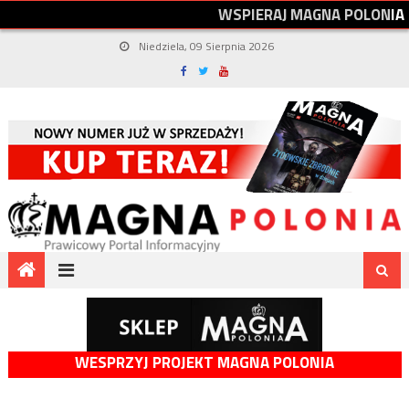
W
S
P
I
E
R
A
J
M
A
G
N
A
P
O
L
O
N
I
A
Niedziela, 09 Sierpnia 2026
WESPRZYJ PROJEKT MAGNA POLONIA