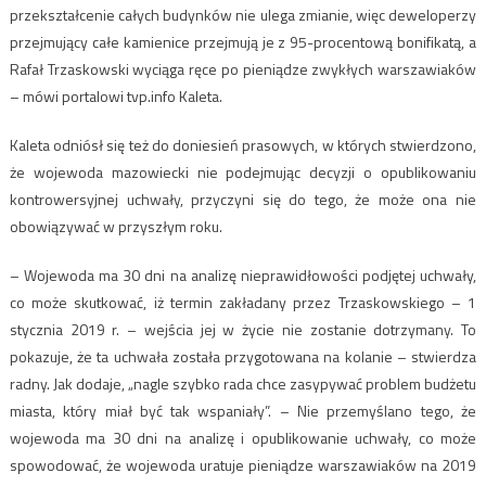
przekształcenie całych budynków nie ulega zmianie, więc deweloperzy
przejmujący całe kamienice przejmują je z 95-procentową bonifikatą, a
Rafał Trzaskowski wyciąga ręce po pieniądze zwykłych warszawiaków
– mówi portalowi tvp.info Kaleta.
Kaleta odniósł się też do doniesień prasowych, w których stwierdzono,
że wojewoda mazowiecki nie podejmując decyzji o opublikowaniu
kontrowersyjnej uchwały, przyczyni się do tego, że może ona nie
obowiązywać w przyszłym roku.
– Wojewoda ma 30 dni na analizę nieprawidłowości podjętej uchwały,
co może skutkować, iż termin zakładany przez Trzaskowskiego – 1
stycznia 2019 r. – wejścia jej w życie nie zostanie dotrzymany. To
pokazuje, że ta uchwała została przygotowana na kolanie – stwierdza
radny. Jak dodaje, „nagle szybko rada chce zasypywać problem budżetu
miasta, który miał być tak wspaniały”. – Nie przemyślano tego, że
wojewoda ma 30 dni na analizę i opublikowanie uchwały, co może
spowodować, że wojewoda uratuje pieniądze warszawiaków na 2019