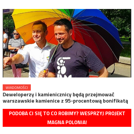
WIADOMOŚCI
Deweloperzy i kamienicznicy będą przejmować
warszawskie kamienice z 95-procentową bonifikatą
PODOBA CI SIĘ TO CO ROBIMY? WESPRZYJ PROJEKT
MAGNA POLONIA!