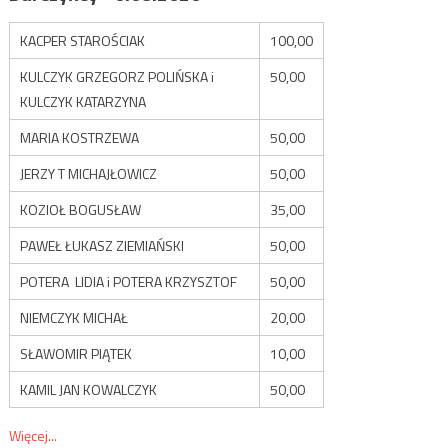
KACPER STAROŚCIAK
100,00
KULCZYK GRZEGORZ POLIŃSKA i
50,00
KULCZYK KATARZYNA
MARIA KOSTRZEWA
50,00
JERZY T MICHAJŁOWICZ
50,00
KOZIOŁ BOGUSŁAW
35,00
PAWEŁ ŁUKASZ ZIEMIAŃSKI
50,00
POTERA LIDIA i POTERA KRZYSZTOF
50,00
NIEMCZYK MICHAŁ
20,00
SŁAWOMIR PIĄTEK
10,00
KAMIL JAN KOWALCZYK
50,00
Więcej...