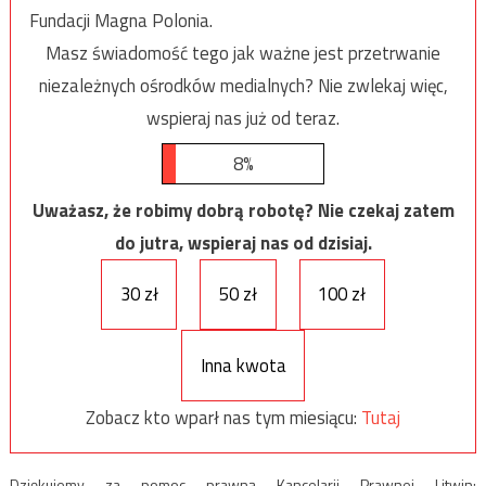
Fundacji Magna Polonia.
Masz świadomość tego jak ważne jest przetrwanie
niezależnych ośrodków medialnych? Nie zwlekaj więc,
wspieraj nas już od teraz.
8%
Uważasz, że robimy dobrą robotę? Nie czekaj zatem
do jutra, wspieraj nas od dzisiaj.
30 zł
50 zł
100 zł
Inna kwota
Zobacz kto wparł nas tym miesiącu:
Tutaj
Dziękujemy za pomoc prawną Kancelarii Prawnej Litwin: