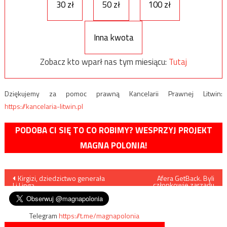
30 zł
50 zł
100 zł
Inna kwota
Zobacz kto wparł nas tym miesiącu:
Tutaj
Dziękujemy za pomoc prawną Kancelarii Prawnej Litwin:
https://kancelaria-litwin.pl
PODOBA CI SIĘ TO CO ROBIMY? WESPRZYJ PROJEKT
MAGNA POLONIA!
Nawigacja
Kirgizi, dziedzictwo generała
Afera GetBack. Byli
członkowie zarządu
Li Linga
oskarżeni
wpisu
Telegram
https://t.me/magnapolonia