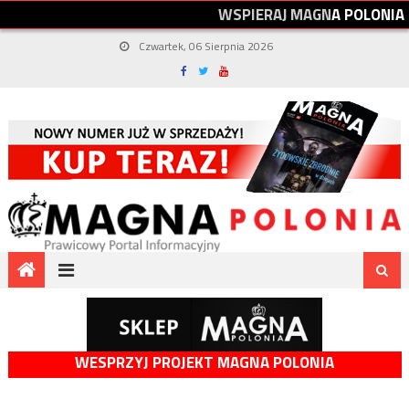
W
S
P
I
E
R
A
J
M
A
G
N
A
P
O
L
O
N
I
A
Czwartek, 06 Sierpnia 2026
WESPRZYJ PROJEKT MAGNA POLONIA