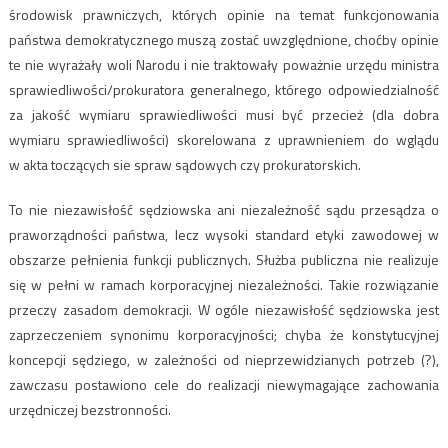
środowisk prawniczych, których opinie na temat funkcjonowania
państwa demokratycznego muszą zostać uwzględnione, choćby opinie
te nie wyrażały woli Narodu i nie traktowały poważnie urzędu ministra
sprawiedliwości/prokuratora generalnego, którego odpowiedzialność
za jakość wymiaru sprawiedliwości musi być przecież (dla dobra
wymiaru sprawiedliwości) skorelowana z uprawnieniem do wglądu
w akta toczących sie spraw sądowych czy prokuratorskich.
To nie niezawisłość sędziowska ani niezależność sądu przesądza o
praworządności państwa, lecz wysoki standard etyki zawodowej w
obszarze pełnienia funkcji publicznych. Służba publiczna nie realizuje
się w pełni w ramach korporacyjnej niezależności. Takie rozwiązanie
przeczy zasadom demokracji. W ogóle niezawisłość sędziowska jest
zaprzeczeniem synonimu korporacyjności; chyba że konstytucyjnej
koncepcji sędziego, w zależności od nieprzewidzianych potrzeb (?),
zawczasu postawiono cele do realizacji niewymagające zachowania
urzędniczej bezstronności.