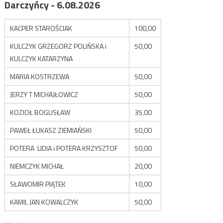
Darczyńcy - 6.08.2026
KACPER STAROŚCIAK
100,00
KULCZYK GRZEGORZ POLIŃSKA i
50,00
KULCZYK KATARZYNA
MARIA KOSTRZEWA
50,00
JERZY T MICHAJŁOWICZ
50,00
KOZIOŁ BOGUSŁAW
35,00
PAWEŁ ŁUKASZ ZIEMIAŃSKI
50,00
POTERA LIDIA i POTERA KRZYSZTOF
50,00
NIEMCZYK MICHAŁ
20,00
SŁAWOMIR PIĄTEK
10,00
KAMIL JAN KOWALCZYK
50,00