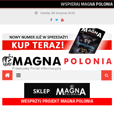
W
S
P
I
E
R
A
J
M
A
G
N
A
P
O
L
O
N
I
A
Sobota, 08 Sierpnia 2026
WESPRZYJ PROJEKT MAGNA POLONIA