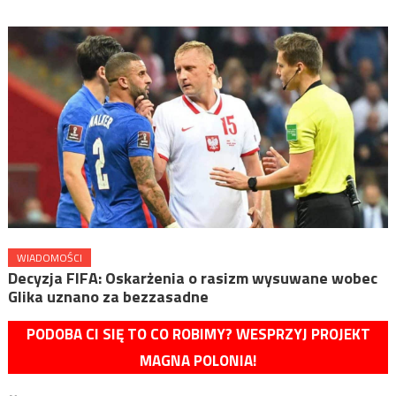
WIADOMOŚCI
Decyzja FIFA: Oskarżenia o rasizm wysuwane wobec
Glika uznano za bezzasadne
PODOBA CI SIĘ TO CO ROBIMY? WESPRZYJ PROJEKT
MAGNA POLONIA!