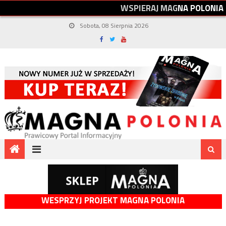
W
S
P
I
E
R
A
J
M
A
G
N
A
P
O
L
O
N
I
A
Sobota, 08 Sierpnia 2026
WESPRZYJ PROJEKT MAGNA POLONIA