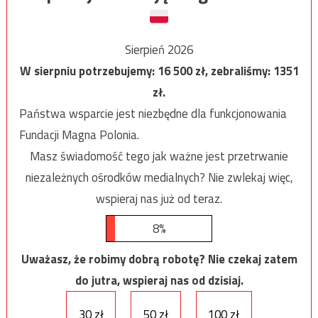
Sierpień 2026
W sierpniu potrzebujemy:
16 500
zł, zebraliśmy:
1351
zł.
Państwa wsparcie jest niezbędne dla funkcjonowania
Fundacji Magna Polonia.
Masz świadomość tego jak ważne jest przetrwanie
niezależnych ośrodków medialnych? Nie zwlekaj więc,
wspieraj nas już od teraz.
8%
Uważasz, że robimy dobrą robotę? Nie czekaj zatem
do jutra, wspieraj nas od dzisiaj.
30 zł
50 zł
100 zł