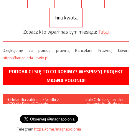
Inna kwota
Zobacz kto wparł nas tym miesiącu:
Tutaj
Dziękujemy za pomoc prawną Kancelarii Prawnej Litwin:
https://kancelaria-litwin.pl
PODOBA CI SIĘ TO CO ROBIMY? WESPRZYJ PROJEKT
MAGNA POLONIA!
Nawigacja
Holandia zablokuje środki z
Irak: Oddziały tureckie
przejęły kontrolę nad
KPO dla Polski? Czy nie
wschodnim szczytem
wpisu
powinniśmy zacząć blokować
Metina/Kalkahur
środków innym?
Telegram
https://t.me/magnapolonia