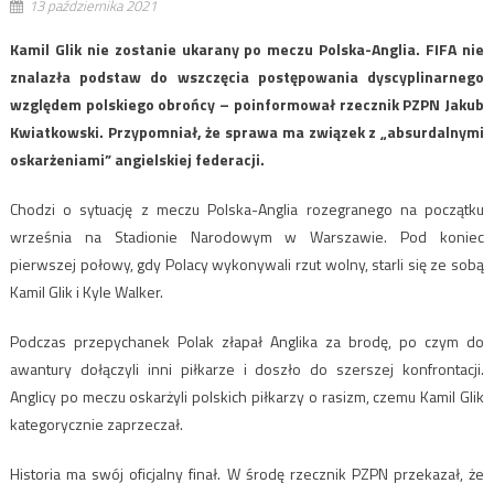
13 października 2021
Kamil Glik nie zostanie ukarany po meczu Polska-Anglia. FIFA nie
znalazła podstaw do wszczęcia postępowania dyscyplinarnego
względem polskiego obrońcy – poinformował rzecznik PZPN Jakub
Kwiatkowski. Przypomniał, że sprawa ma związek z „absurdalnymi
oskarżeniami” angielskiej federacji.
Chodzi o sytuację z meczu Polska-Anglia rozegranego na początku
września na Stadionie Narodowym w Warszawie. Pod koniec
pierwszej połowy, gdy Polacy wykonywali rzut wolny, starli się ze sobą
Kamil Glik i Kyle Walker.
Podczas przepychanek Polak złapał Anglika za brodę, po czym do
awantury dołączyli inni piłkarze i doszło do szerszej konfrontacji.
Anglicy po meczu oskarżyli polskich piłkarzy o rasizm, czemu Kamil Glik
kategorycznie zaprzeczał.
Historia ma swój oficjalny finał. W środę rzecznik PZPN przekazał, że