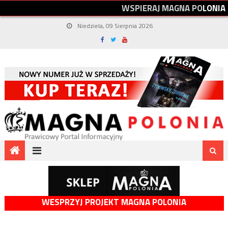
W
S
P
I
E
R
A
J
M
A
G
N
A
P
O
L
O
N
I
A
Niedziela, 09 Sierpnia 2026
WESPRZYJ PROJEKT MAGNA POLONIA