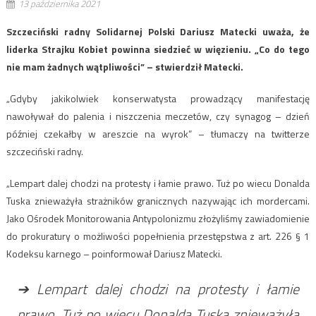
13 października 2021
Szczeciński radny Solidarnej Polski Dariusz Matecki uważa, że
liderka Strajku Kobiet powinna siedzieć w więzieniu. „Co do tego
nie mam żadnych wątpliwości” – stwierdził Matecki.
„Gdyby jakikolwiek konserwatysta prowadzący manifestację
nawoływał do palenia i niszczenia meczetów, czy synagog – dzień
później czekałby w areszcie na wyrok” – tłumaczy na twitterze
szczeciński radny.
„Lempart dalej chodzi na protesty i łamie prawo. Tuż po wiecu Donalda
Tuska znieważyła strażników granicznych nazywając ich mordercami.
Jako Ośrodek Monitorowania Antypolonizmu złożyliśmy zawiadomienie
do prokuratury o możliwości popełnienia przestępstwa z art. 226 § 1
Kodeksu karnego – poinformował Dariusz Matecki.
➔ Lempart dalej chodzi na protesty i łamie
prawo. Tuż po wiecu Donalda Tuska znieważyła