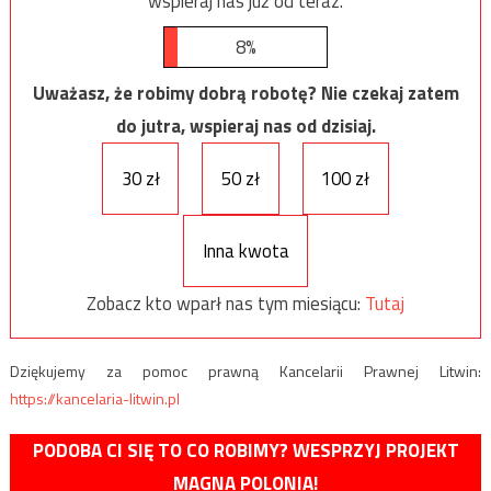
wspieraj nas już od teraz.
8%
Uważasz, że robimy dobrą robotę? Nie czekaj zatem
do jutra, wspieraj nas od dzisiaj.
30 zł
50 zł
100 zł
Inna kwota
Zobacz kto wparł nas tym miesiącu:
Tutaj
Dziękujemy za pomoc prawną Kancelarii Prawnej Litwin:
https://kancelaria-litwin.pl
PODOBA CI SIĘ TO CO ROBIMY? WESPRZYJ PROJEKT
MAGNA POLONIA!