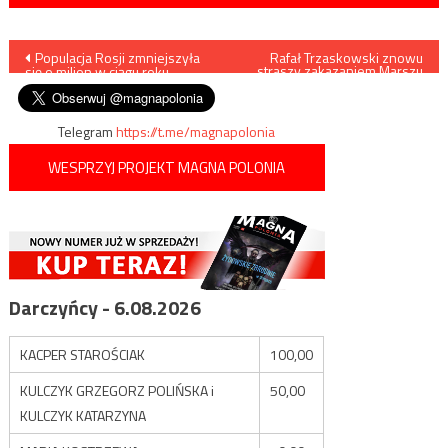
Nawigacja
Populacja Rosji zmniejszyła
Rafał Trzaskowski znowu
straszy zakazaniem Marszu
się o milion w ciągu roku
Niepodległości
wpisu
Telegram
https://t.me/magnapolonia
WESPRZYJ PROJEKT MAGNA POLONIA
Darczyńcy - 6.08.2026
KACPER STAROŚCIAK
100,00
KULCZYK GRZEGORZ POLIŃSKA i
50,00
KULCZYK KATARZYNA