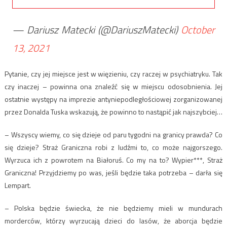
— Dariusz Matecki (@DariuszMatecki)
October
13, 2021
Pytanie, czy jej miejsce jest w więzieniu, czy raczej w psychiatryku. Tak
czy inaczej – powinna ona znaleźć się w miejscu odosobnienia. Jej
ostatnie występy na imprezie antyniepodległościowej zorganizowanej
przez Donalda Tuska wskazują, że powinno to nastąpić jak najszybciej…
– Wszyscy wiemy, co się dzieje od paru tygodni na granicy prawda? Co
się dzieje? Straż Graniczna robi z ludźmi to, co może najgorszego.
Wyrzuca ich z powrotem na Białoruś. Co my na to? Wypier***, Straż
Graniczna! Przyjdziemy po was, jeśli będzie taka potrzeba – darła się
Lempart.
– Polska będzie świecka, że nie będziemy mieli w mundurach
morderców, którzy wyrzucają dzieci do lasów, że aborcja będzie