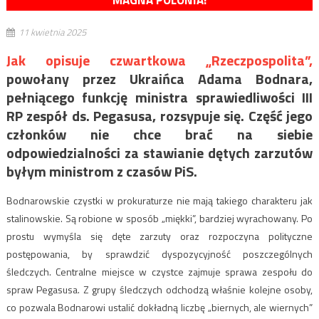
MAGNA POLONIA!
11 kwietnia 2025
Jak opisuje czwartkowa „Rzeczpospolita”,
powołany przez Ukraińca Adama Bodnara,
pełniącego funkcję ministra sprawiedliwości III
RP zespół ds. Pegasusa, rozsypuje się. Część jego
członków nie chce brać na siebie
odpowiedzialności za stawianie dętych zarzutów
byłym ministrom z czasów PiS.
Bodnarowskie czystki w prokuraturze nie mają takiego charakteru jak
stalinowskie. Są robione w sposób „miękki”, bardziej wyrachowany. Po
prostu wymyśla się dęte zarzuty oraz rozpoczyna polityczne
postępowania, by sprawdzić dyspozycyjność poszczególnych
śledczych. Centralne miejsce w czystce zajmuje sprawa zespołu do
spraw Pegasusa. Z grupy śledczych odchodzą właśnie kolejne osoby,
co pozwala Bodnarowi ustalić dokładną liczbę „biernych, ale wiernych”