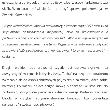
usłyszą je albo wysokiej rangi politycy, albo wysocy funkcjonariusze
służb. W kuluarach mówi się, że ma to być sprawa pokazowa, jak w
Związku Sowieckim.
„W grę wchodzi kierownictwo prokuratury z czasów rządu PiS i zarzuty za
'wyłudzenie poświadczenia nieprawdy’, czyli za wnioskowanie o
podsłuchy wobec konkretnych osób do sądu. Albo – w wątku związanym
z zakupem i użytkowaniem systemu Pegasus – zarzuty mogą usłyszeć
szefowie służb specjalnych czy ministrowie, którzy je nadzorowali”
–
czytamy.
Drugim wątkiem bodnarowskiej czystki jest sprawa słynnych już
„wytycznych”, w ramach których „Jeżow Tuska” nakazuje prokuratorom
zwracanie się do osób zaburzonych psychicznie zaimkami, które sobie
wymyślą. Co więcej, poleca ścigać „mowę nienawiści” w stosunku do
zachowań, których nie penalizuje aktualna wersja Kodeksu Karnego.
Chodzi o krytykę neołysenkistowskiej koncepcji tzw. „orientacji
seksualnej” i „tożsamości płciowej”.