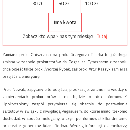
30 zł
50 zł
100 zł
Inna kwota
Zobacz kto wparł nas tym miesiącu:
Tutaj
Zamiana prok. Oniszczuka na prok. Grzegorza Talarka to już druga
zmiana w zespole prokuratorów ds. Pegasusa. Tymczasem z zespołu
chce odjeść także prok. Andrzej Rybak, zaś prok. Artur Kassyk zamierza
przejść na emeryturę.
Prok. Nowak, zapytany o te odejścia, przekazuje, że „nie ma wiedzy o
zamierzeniach prokuratorów i nie będzie o nich informował”.
Upolityczniony zespół przymierza się obecnie do postawienia
zarzutów w związku z inwigilacją Pegasusem, do której miało rzekomo
dochodzić w sposób nielegalny, o czym poinformował kilka dni temu
prokurator generalny Adam Bodnar. Według informacji dziennikarzy,