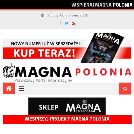
W
S
P
I
E
R
A
J
M
A
G
N
A
P
O
L
O
N
I
A
Sobota, 08 Sierpnia 2026
WESPRZYJ PROJEKT MAGNA POLONIA