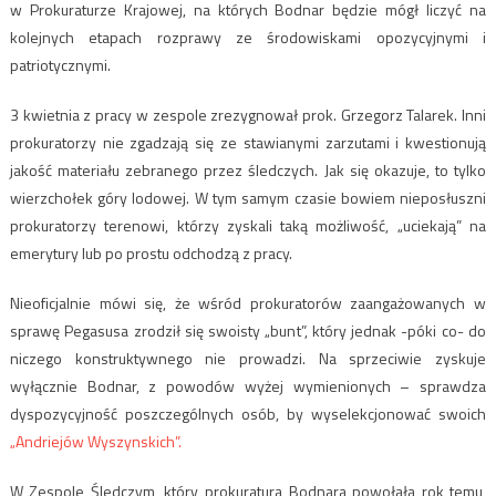
w Prokuraturze Krajowej, na których Bodnar będzie mógł liczyć na
kolejnych etapach rozprawy ze środowiskami opozycyjnymi i
patriotycznymi.
3 kwietnia z pracy w zespole zrezygnował prok. Grzegorz Talarek. Inni
prokuratorzy nie zgadzają się ze stawianymi zarzutami i kwestionują
jakość materiału zebranego przez śledczych. Jak się okazuje, to tylko
wierzchołek góry lodowej. W tym samym czasie bowiem nieposłuszni
prokuratorzy terenowi, którzy zyskali taką możliwość, „uciekają” na
emerytury lub po prostu odchodzą z pracy.
Nieoficjalnie mówi się, że wśród prokuratorów zaangażowanych w
sprawę Pegasusa zrodził się swoisty „bunt”, który jednak -póki co- do
niczego konstruktywnego nie prowadzi. Na sprzeciwie zyskuje
wyłącznie Bodnar, z powodów wyżej wymienionych – sprawdza
dyspozycyjność poszczególnych osób, by wyselekcjonować swoich
„Andriejów Wyszynskich”.
W Zespole Śledczym, który prokuratura Bodnara powołała rok temu,