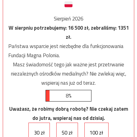
Sierpień 2026
W sierpniu potrzebujemy:
16 500
zł, zebraliśmy:
1351
zł.
Państwa wsparcie jest niezbędne dla funkcjonowania
Fundacji Magna Polonia.
Masz świadomość tego jak ważne jest przetrwanie
niezależnych ośrodków medialnych? Nie zwlekaj więc,
wspieraj nas już od teraz.
8%
Uważasz, że robimy dobrą robotę? Nie czekaj zatem
do jutra, wspieraj nas od dzisiaj.
30 zł
50 zł
100 zł