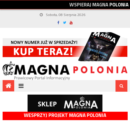
W
S
P
I
E
R
A
J
M
A
G
N
A
P
O
L
O
N
I
A
Sobota, 08 Sierpnia 2026
WESPRZYJ PROJEKT MAGNA POLONIA