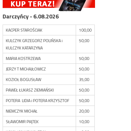
Darczyńcy - 6.08.2026
KACPER STAROŚCIAK
100,00
KULCZYK GRZEGORZ POLIŃSKA i
50,00
KULCZYK KATARZYNA
MARIA KOSTRZEWA
50,00
JERZY T MICHAJŁOWICZ
50,00
KOZIOŁ BOGUSŁAW
35,00
PAWEŁ ŁUKASZ ZIEMIAŃSKI
50,00
POTERA LIDIA i POTERA KRZYSZTOF
50,00
NIEMCZYK MICHAŁ
20,00
SŁAWOMIR PIĄTEK
10,00