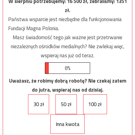
W sierpniu potrzebujemy:
16 500
zł, zebraliśmy:
1351
zł.
Państwa wsparcie jest niezbędne dla funkcjonowania
Fundacji Magna Polonia.
Masz świadomość tego jak ważne jest przetrwanie
niezależnych ośrodków medialnych? Nie zwlekaj więc,
wspieraj nas już od teraz.
8%
Uważasz, że robimy dobrą robotę? Nie czekaj zatem
do jutra, wspieraj nas od dzisiaj.
30 zł
50 zł
100 zł
Inna kwota