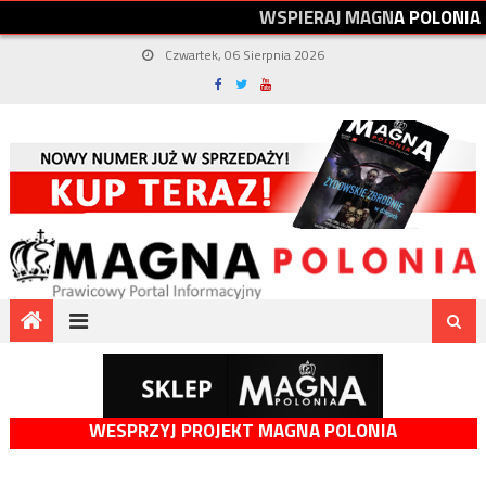
W
S
P
I
E
R
A
J
M
A
G
N
A
P
O
L
O
N
I
A
Czwartek, 06 Sierpnia 2026
WESPRZYJ PROJEKT MAGNA POLONIA