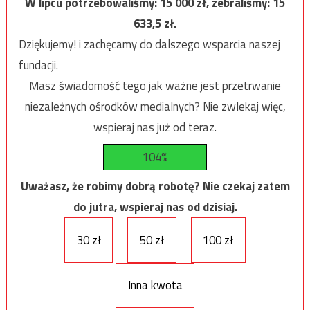
W lipcu potrzebowaliśmy:
15 000
zł, zebraliśmy:
15
633,5
zł.
Dziękujemy! i zachęcamy do dalszego wsparcia naszej
fundacji.
Masz świadomość tego jak ważne jest przetrwanie
niezależnych ośrodków medialnych? Nie zwlekaj więc,
wspieraj nas już od teraz.
104%
Uważasz, że robimy dobrą robotę? Nie czekaj zatem
do jutra, wspieraj nas od dzisiaj.
30 zł
50 zł
100 zł
Inna kwota