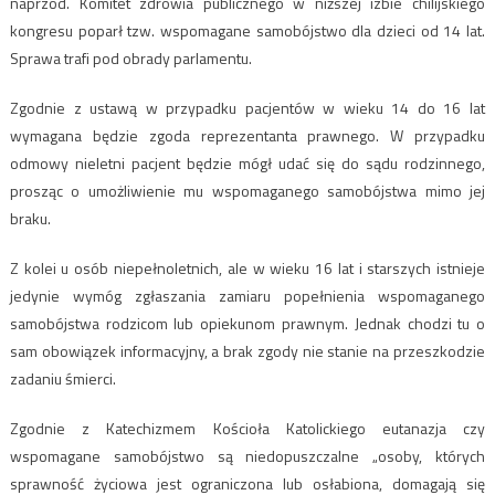
naprzód. Komitet zdrowia publicznego w niższej izbie chilijskiego
kongresu poparł tzw. wspomagane samobójstwo dla dzieci od 14 lat.
Sprawa trafi pod obrady parlamentu.
Zgodnie z ustawą w przypadku pacjentów w wieku 14 do 16 lat
wymagana będzie zgoda reprezentanta prawnego. W przypadku
odmowy nieletni pacjent będzie mógł udać się do sądu rodzinnego,
prosząc o umożliwienie mu wspomaganego samobójstwa mimo jej
braku.
Z kolei u osób niepełnoletnich, ale w wieku 16 lat i starszych istnieje
jedynie wymóg zgłaszania zamiaru popełnienia wspomaganego
samobójstwa rodzicom lub opiekunom prawnym. Jednak chodzi tu o
sam obowiązek informacyjny, a brak zgody nie stanie na przeszkodzie
zadaniu śmierci.
Zgodnie z Katechizmem Kościoła Katolickiego eutanazja czy
wspomagane samobójstwo są niedopuszczalne „osoby, których
sprawność życiowa jest ograniczona lub osłabiona, domagają się