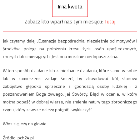
Inna kwota
Zobacz kto wparł nas tym miesiącu:
Tutaj
Jak czytamy dalej „Eutanazja bezpośrednia, niezależnie od motywów i
środków, polega na położeniu kresu życiu osób upośledzonych,
chorych lub umierających. Jest ona moralnie niedopuszczalna.
W ten sposób działanie lub zaniechanie działania, które samo w sobie
lub w zamierzeniu zadaje śmierć, by zlikwidować ból, stanowi
zabójstwo głęboko sprzeczne z godnością osoby ludzkiej i z
poszanowaniem Boga żywego, jej Stwórcy. Błąd w ocenie, w który
można popaść w dobrej wierze, nie zmienia natury tego zbrodniczego
czynu, który zawsze należy potępić i wykluczyć”.
Włos się jeży na głowie…
Źródło: pch24.pl