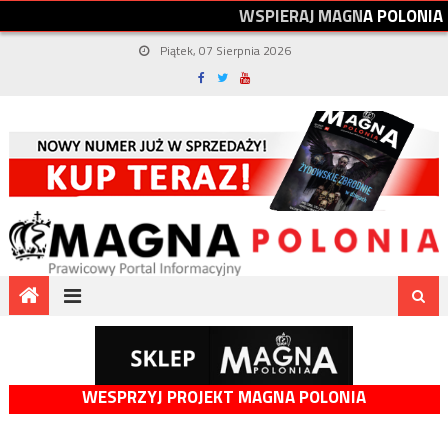
W
S
P
I
E
R
A
J
M
A
G
N
A
P
O
L
O
N
I
A
Piątek, 07 Sierpnia 2026
WESPRZYJ PROJEKT MAGNA POLONIA