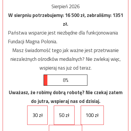
Sierpień 2026
W sierpniu potrzebujemy:
16 500
zł, zebraliśmy:
1351
zł.
Państwa wsparcie jest niezbędne dla funkcjonowania
Fundacji Magna Polonia.
Masz świadomość tego jak ważne jest przetrwanie
niezależnych ośrodków medialnych? Nie zwlekaj więc,
wspieraj nas już od teraz.
8%
Uważasz, że robimy dobrą robotę? Nie czekaj zatem
do jutra, wspieraj nas od dzisiaj.
30 zł
50 zł
100 zł