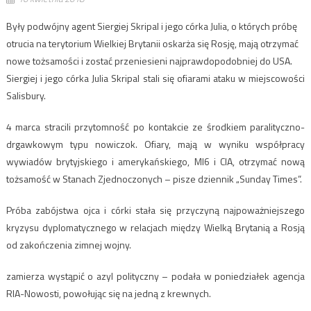
Były podwójny agent Siergiej Skripal i jego córka Julia, o których próbę
otrucia na terytorium Wielkiej Brytanii oskarża się Rosję, mają otrzymać
nowe tożsamości i zostać przeniesieni najprawdopodobniej do USA.
Siergiej i jego córka Julia Skripal stali się ofiarami ataku w miejscowości
Salisbury.
4 marca stracili przytomność po kontakcie ze środkiem paralityczno-
drgawkowym typu nowiczok. Ofiary, mają w wyniku współpracy
wywiadów brytyjskiego i amerykańskiego, MI6 i CIA, otrzymać nową
tożsamość w Stanach Zjednoczonych – pisze dziennik „Sunday Times”.
Próba zabójstwa ojca i córki stała się przyczyną najpoważniejszego
kryzysu dyplomatycznego w relacjach między Wielką Brytanią a Rosją
od zakończenia zimnej wojny.
zamierza wystąpić o azyl polityczny – podała w poniedziałek agencja
RIA-Nowosti, powołując się na jedną z krewnych.