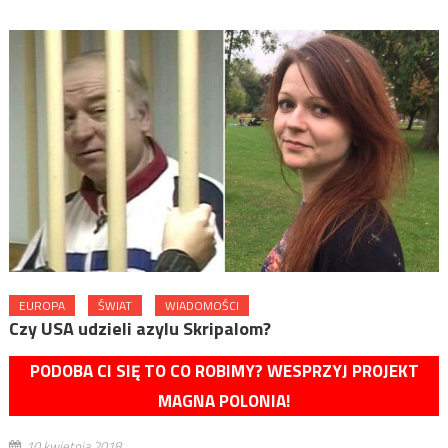
EUROPA
ŚWIAT
WIADOMOŚCI
Czy USA udzieli azylu Skripalom?
PODOBA CI SIĘ TO CO ROBIMY? WESPRZYJ PROJEKT
MAGNA POLONIA!
10 kwietnia 2018