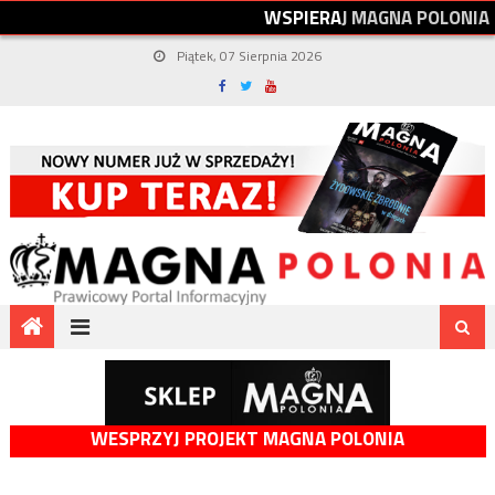
W
S
P
I
E
R
A
J
M
A
G
N
A
P
O
L
O
N
I
A
Piątek, 07 Sierpnia 2026
WESPRZYJ PROJEKT MAGNA POLONIA