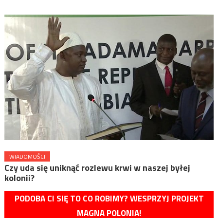
WIADOMOŚCI
Czy uda się uniknąć rozlewu krwi w naszej byłej
kolonii?
PODOBA CI SIĘ TO CO ROBIMY? WESPRZYJ PROJEKT
MAGNA POLONIA!