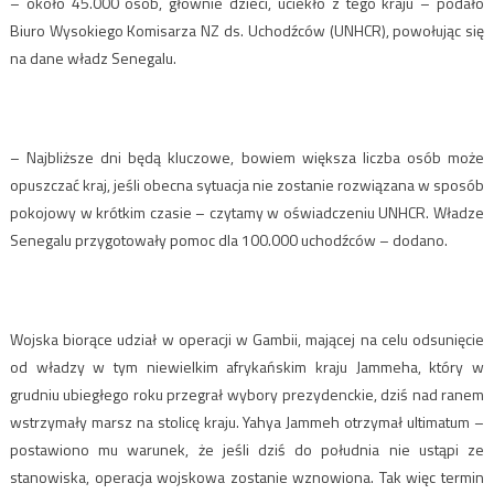
– około 45.000 osób, głównie dzieci, uciekło z tego kraju – podało
Biuro Wysokiego Komisarza NZ ds. Uchodźców (UNHCR), powołując się
na dane władz Senegalu.
– Najbliższe dni będą kluczowe, bowiem większa liczba osób może
opuszczać kraj, jeśli obecna sytuacja nie zostanie rozwiązana w sposób
pokojowy w krótkim czasie – czytamy w oświadczeniu UNHCR. Władze
Senegalu przygotowały pomoc dla 100.000 uchodźców – dodano.
Wojska biorące udział w operacji w Gambii, mającej na celu odsunięcie
od władzy w tym niewielkim afrykańskim kraju Jammeha, który w
grudniu ubiegłego roku przegrał wybory prezydenckie, dziś nad ranem
wstrzymały marsz na stolicę kraju. Yahya Jammeh otrzymał ultimatum –
postawiono mu warunek, że jeśli dziś do południa nie ustąpi ze
stanowiska, operacja wojskowa zostanie wznowiona. Tak więc termin