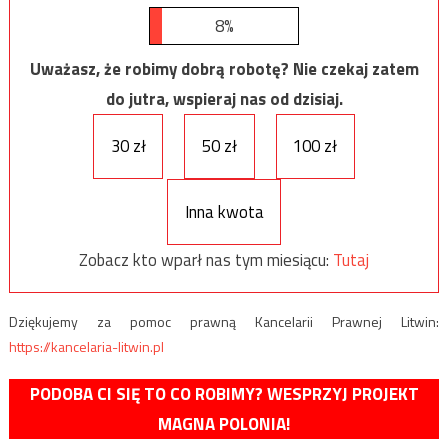
8%
Uważasz, że robimy dobrą robotę? Nie czekaj zatem
do jutra, wspieraj nas od dzisiaj.
30 zł
50 zł
100 zł
Inna kwota
Zobacz kto wparł nas tym miesiącu:
Tutaj
Dziękujemy za pomoc prawną Kancelarii Prawnej Litwin:
https://kancelaria-litwin.pl
PODOBA CI SIĘ TO CO ROBIMY? WESPRZYJ PROJEKT
MAGNA POLONIA!