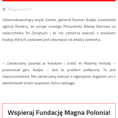
20 stycznia 2017
Głównodowodzący wojsk Gambii, generał Ousman Badjie, powiedział
agencji Reutera, że uznaje nowego Prezydenta Adamę Barrowa za
zwierzchnika Sił Zbrojnych i że nie zamierza walczyć z wojskami
koalicji, których zadaniem jest odsunięcie od władzy Jammeha.
– Zamierzamy powitać je kwiatami i zrobić im filiżankę herbaty –
powiedział gen. Badjie. – Jest to problem polityczny. To jest
nieporozumienie. Nie zamierzamy walczyć z nigeryjskim, togijskim, ani z
jakimkolwiek innym wojskiem, które nadciąga.
Wspieraj Fundację Magna Polonia!