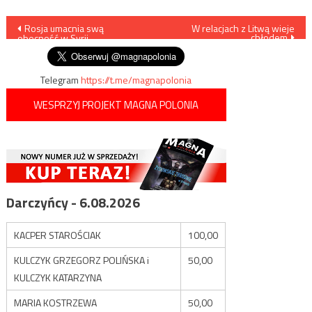
Nawigacja
Rosja umacnia swą
W relacjach z Litwą wieje
chłodem
obecność w Syrii
wpisu
Telegram
https://t.me/magnapolonia
WESPRZYJ PROJEKT MAGNA POLONIA
Darczyńcy - 6.08.2026
KACPER STAROŚCIAK
100,00
KULCZYK GRZEGORZ POLIŃSKA i
50,00
KULCZYK KATARZYNA
MARIA KOSTRZEWA
50,00