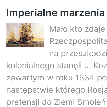
Imperialne marzenia
Mało kto zdaje
Rzeczpospolita
na przeszkodz
kolonialnego stanęli … Ko
zawartym w roku 1634 po
następstwie którego Rosj
pretensji do Ziemi Smoleńs