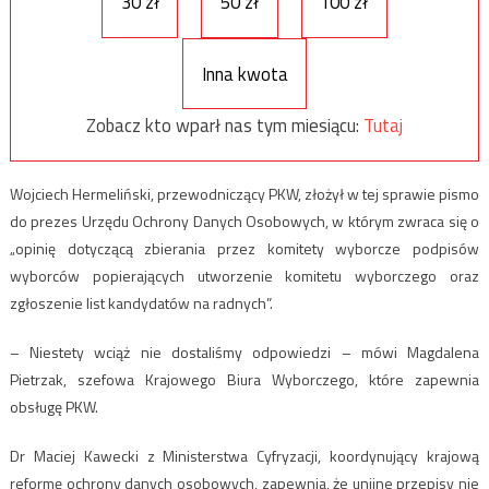
30 zł
50 zł
100 zł
Inna kwota
Zobacz kto wparł nas tym miesiącu:
Tutaj
Wojciech Hermeliński, przewodniczący PKW, złożył w tej sprawie pismo
do prezes Urzędu Ochrony Danych Osobowych, w którym zwraca się o
„opinię dotyczącą zbierania przez komitety wyborcze podpisów
wyborców popierających utworzenie komitetu wyborczego oraz
zgłoszenie list kandydatów na radnych”.
– Niestety wciąż nie dostaliśmy odpowiedzi – mówi Magdalena
Pietrzak, szefowa Krajowego Biura Wyborczego, które zapewnia
obsługę PKW.
Dr Maciej Kawecki z Ministerstwa Cyfryzacji, koordynujący krajową
reformę ochrony danych osobowych, zapewnia, że unijne przepisy nie