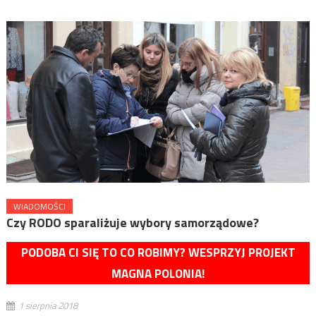
WIADOMOŚCI
Czy RODO sparaliżuje wybory samorządowe?
PODOBA CI SIĘ TO CO ROBIMY? WESPRZYJ PROJEKT
MAGNA POLONIA!
1 sierpnia 2018