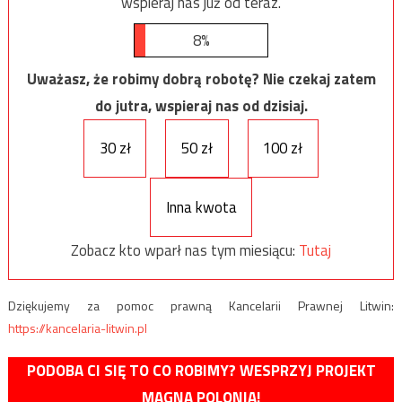
wspieraj nas już od teraz.
8%
Uważasz, że robimy dobrą robotę? Nie czekaj zatem
do jutra, wspieraj nas od dzisiaj.
30 zł
50 zł
100 zł
Inna kwota
Zobacz kto wparł nas tym miesiącu:
Tutaj
Dziękujemy za pomoc prawną Kancelarii Prawnej Litwin:
https://kancelaria-litwin.pl
PODOBA CI SIĘ TO CO ROBIMY? WESPRZYJ PROJEKT
MAGNA POLONIA!