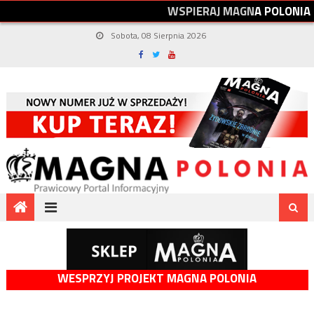
W
S
P
I
E
R
A
J
M
A
G
N
A
P
O
L
O
N
I
A
Sobota, 08 Sierpnia 2026
WESPRZYJ PROJEKT MAGNA POLONIA