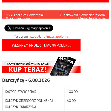
Nawigacja
74. rocznica Powstania
Ołdakowski: Sowieckie źródła
na temat Powstania
Warszawskiego –
Warszawskiego są dla nas
wpisu
szczegółowy plan obchodów
białą plamą
Telegram
https://t.me/magnapolonia
WESPRZYJ PROJEKT MAGNA POLONIA
Darczyńcy - 6.08.2026
KACPER STAROŚCIAK
100,00
KULCZYK GRZEGORZ POLIŃSKA i
50,00
KULCZYK KATARZYNA