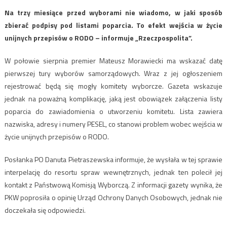
Na trzy miesiące przed wyborami nie wiadomo, w jaki sposób
zbierać podpisy pod listami poparcia. To efekt wejścia w życie
unijnych przepisów o RODO – informuje „Rzeczpospolita”.
W połowie sierpnia premier Mateusz Morawiecki ma wskazać datę
pierwszej tury wyborów samorządowych. Wraz z jej ogłoszeniem
rejestrować będą się mogły komitety wyborcze. Gazeta wskazuje
jednak na poważną komplikację, jaką jest obowiązek załączenia listy
poparcia do zawiadomienia o utworzeniu komitetu. Lista zawiera
nazwiska, adresy i numery PESEL, co stanowi problem wobec wejścia w
życie unijnych przepisów o RODO.
Posłanka PO Danuta Pietraszewska informuje, że wysłała w tej sprawie
interpelację do resortu spraw wewnętrznych, jednak ten polecił jej
kontakt z Państwową Komisją Wyborczą. Z informacji gazety wynika, że
PKW poprosiła o opinię Urząd Ochrony Danych Osobowych, jednak nie
doczekała się odpowiedzi.