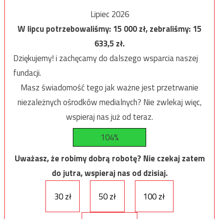
Lipiec 2026
W lipcu potrzebowaliśmy:
15 000
zł, zebraliśmy:
15
633,5
zł.
Dziękujemy! i zachęcamy do dalszego wsparcia naszej
fundacji.
Masz świadomość tego jak ważne jest przetrwanie
niezależnych ośrodków medialnych? Nie zwlekaj więc,
wspieraj nas już od teraz.
104%
Uważasz, że robimy dobrą robotę? Nie czekaj zatem
do jutra, wspieraj nas od dzisiaj.
30 zł
50 zł
100 zł