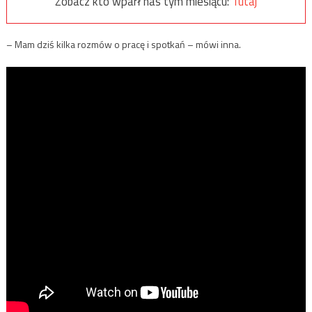
Zobacz kto wparł nas tym miesiącu:
Tutaj
– Mam dziś kilka rozmów o pracę i spotkań – mówi inna.