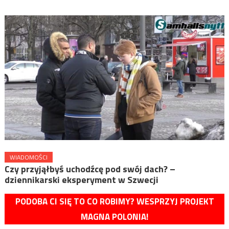
WIADOMOŚCI
Czy przyjąłbyś uchodźcę pod swój dach? –
dziennikarski eksperyment w Szwecji
PODOBA CI SIĘ TO CO ROBIMY? WESPRZYJ PROJEKT
MAGNA POLONIA!