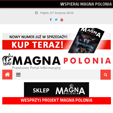
W
S
P
I
E
R
A
J
M
A
G
N
A
P
O
L
O
N
I
A
Piątek, 07 Sierpnia 2026
WESPRZYJ PROJEKT MAGNA POLONIA