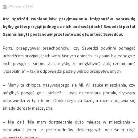
23 marca 2019
Kto spośród zwolenników przyjmowania imigrantów naprawdę
byłby gotów przyjąć jednego z nich pod swój dach? Szwedzki portal
Samhällsnytt postanowił przetestować otwartość Szwedów.
Portal przepytywał przechodniów, czy Szwedzi powinni pomagać
uchodźcom przyjmując ich we własnych domach i czy sami by jednego z
nich przyjęli u siebie. „Tak, myślę, że mogłabym”, „Tak, czemu nie”,
„Absolutnie” – takie odpowiedzi padały wśród przepytywanych.
– Mamy tu chłopca nazywającego się Ali. Ali szuka mieszkania, czy
mógłbyś przyjąć go u siebie? – pyta dziennikarz portalu, słyszący
odpowiedzi w tym tonie. Obok niego za każdym razem pojawia się
śniady, dorosły mężczyzna.
– Nie dziś. Nie mam dostatecznie dużo miejsca w mieszkaniu –
odpowiada jeden z przechodniów deklarujących wcześniej chęć
przyjęcia przybysza.