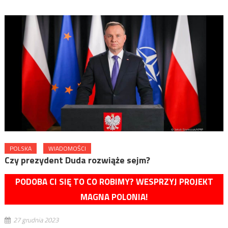
POLSKA
WIADOMOŚCI
Czy prezydent Duda rozwiąże sejm?
PODOBA CI SIĘ TO CO ROBIMY? WESPRZYJ PROJEKT
MAGNA POLONIA!
27 grudnia 2023