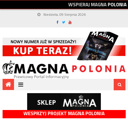
W
S
P
I
E
R
A
J
M
A
G
N
A
P
O
L
O
N
I
A
Niedziela, 09 Sierpnia 2026
WESPRZYJ PROJEKT MAGNA POLONIA