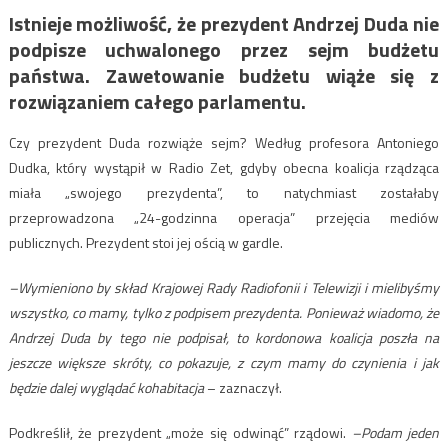
Istnieje możliwość, że prezydent Andrzej Duda nie
podpisze uchwalonego przez sejm budżetu
państwa. Zawetowanie budżetu wiąże się z
rozwiązaniem całego parlamentu.
Czy prezydent Duda rozwiąże sejm? Według profesora Antoniego
Dudka, który wystąpił w Radio Zet, gdyby obecna koalicja rządząca
miała „swojego prezydenta”, to natychmiast zostałaby
przeprowadzona „24-godzinna operacja” przejęcia mediów
publicznych. Prezydent stoi jej ością w gardle.
–Wymieniono by skład Krajowej Rady Radiofonii i Telewizji i mielibyśmy
wszystko, co mamy, tylko z podpisem prezydenta. Ponieważ wiadomo, że
Andrzej Duda by tego nie podpisał, to kordonowa koalicja poszła na
jeszcze większe skróty, co pokazuje, z czym mamy do czynienia i jak
będzie dalej wyglądać kohabitacja
– zaznaczył.
Podkreślił, że prezydent „może się odwinąć” rządowi.
–Podam jeden