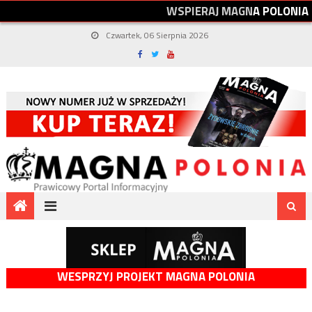
W
S
P
I
E
R
A
J
M
A
G
N
A
P
O
L
O
N
I
A
Czwartek, 06 Sierpnia 2026
WESPRZYJ PROJEKT MAGNA POLONIA