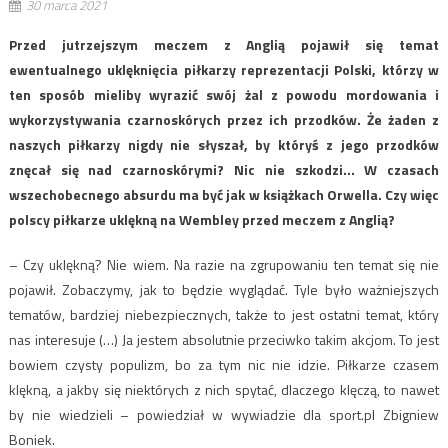
30 marca 2021
Przed jutrzejszym meczem z Anglią pojawił się temat
ewentualnego uklęknięcia piłkarzy reprezentacji Polski, którzy w
ten sposób mieliby wyrazić swój żal z powodu mordowania i
wykorzystywania czarnoskórych przez ich przodków. Że żaden z
naszych piłkarzy nigdy nie słyszał, by któryś z jego przodków
znęcał się nad czarnoskórymi? Nic nie szkodzi… W czasach
wszechobecnego absurdu ma być jak w książkach Orwella. Czy więc
polscy piłkarze uklękną na Wembley przed meczem z Anglią?
– Czy uklękną? Nie wiem. Na razie na zgrupowaniu ten temat się nie
pojawił. Zobaczymy, jak to będzie wyglądać. Tyle było ważniejszych
tematów, bardziej niebezpiecznych, także to jest ostatni temat, który
nas interesuje (…) Ja jestem absolutnie przeciwko takim akcjom. To jest
bowiem czysty populizm, bo za tym nic nie idzie. Piłkarze czasem
klękną, a jakby się niektórych z nich spytać, dlaczego klęczą, to nawet
by nie wiedzieli – powiedział w wywiadzie dla sport.pl Zbigniew
Boniek.