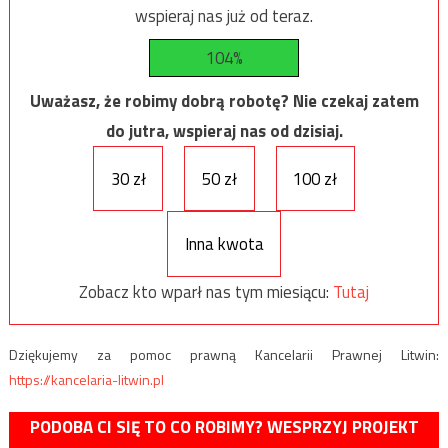
wspieraj nas już od teraz.
104%
Uważasz, że robimy dobrą robotę? Nie czekaj zatem
do jutra, wspieraj nas od dzisiaj.
30 zł
50 zł
100 zł
Inna kwota
Zobacz kto wparł nas tym miesiącu:
Tutaj
Dziękujemy za pomoc prawną Kancelarii Prawnej Litwin:
https://kancelaria-litwin.pl
PODOBA CI SIĘ TO CO ROBIMY? WESPRZYJ PROJEKT