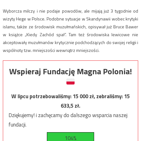
Wyborcza milczy i nie podaje powodów, ale mijają już 3 tygodnie od
wizyty Hege w Polsce. Podobne sytuacje w Skandynawii wobec krytyki
islamu, także ze środowisk muzułmańskich, opisywał już Bruce Bawer
w książce „Kiedy Zachód spał”. Tam też środowiska lewicowe nie
akceptowały muzułmanów krytycznie podchodzących do swojej religii i
wspólnoty tzw. mniejszości wewnątrz mniejszości.
Wspieraj Fundację Magna Polonia!
W lipcu potrzebowaliśmy:
15 000
zł, zebraliśmy:
15
633,5
zł.
Dziękujemy! i zachęcamy do dalszego wsparcia naszej
fundacji.
104%