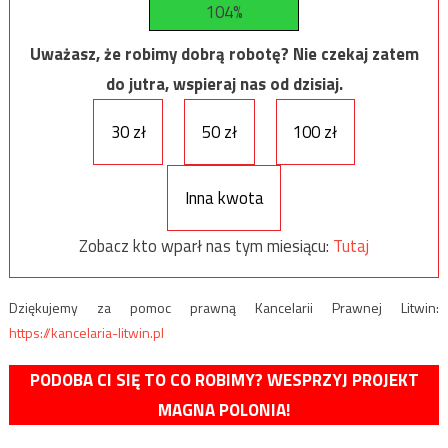
104%
Uważasz, że robimy dobrą robotę? Nie czekaj zatem
do jutra, wspieraj nas od dzisiaj.
30 zł
50 zł
100 zł
Inna kwota
Zobacz kto wparł nas tym miesiącu:
Tutaj
Dziękujemy za pomoc prawną Kancelarii Prawnej Litwin:
https://kancelaria-litwin.pl
PODOBA CI SIĘ TO CO ROBIMY? WESPRZYJ PROJEKT
MAGNA POLONIA!