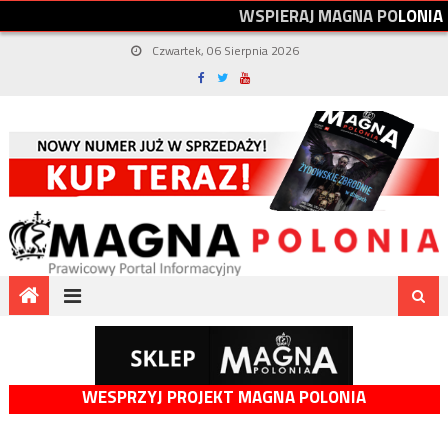
W
S
P
I
E
R
A
J
M
A
G
N
A
P
O
L
O
N
I
A
Czwartek, 06 Sierpnia 2026
WESPRZYJ PROJEKT MAGNA POLONIA