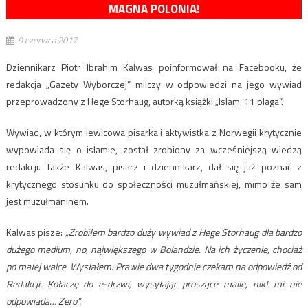
MAGNA POLONIA!
9 czerwca 2017
Dziennikarz Piotr Ibrahim Kalwas poinformował na Facebooku, że
redakcja „Gazety Wyborczej” milczy w odpowiedzi na jego wywiad
przeprowadzony z Hege Storhaug, autorką książki „Islam. 11 plaga”.
Wywiad, w którym lewicowa pisarka i aktywistka z Norwegii krytycznie
wypowiada się o islamie, został zrobiony za wcześniejszą wiedzą
redakcji. Także Kalwas, pisarz i dziennikarz, dał się już poznać z
krytycznego stosunku do społeczności muzułmańskiej, mimo że sam
jest muzułmaninem.
Kalwas pisze:
„Zrobiłem bardzo duży wywiad z Hege Storhaug dla bardzo
dużego medium, no, największego w Bolandzie. Na ich życzenie, chociaż
po małej walce Wysłałem. Prawie dwa tygodnie czekam na odpowiedź od
Redakcji. Kołaczę do e-drzwi, wysyłając proszące maile, nikt mi nie
odpowiada… Zero”.