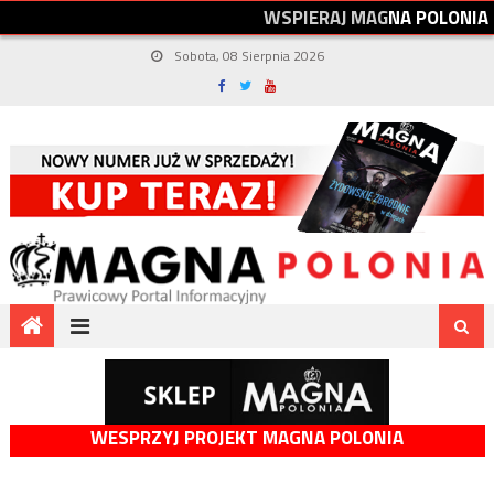
W
S
P
I
E
R
A
J
M
A
G
N
A
P
O
L
O
N
I
A
Sobota, 08 Sierpnia 2026
WESPRZYJ PROJEKT MAGNA POLONIA