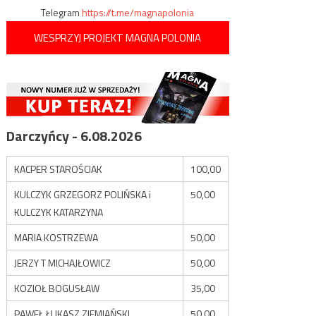
Telegram
https://t.me/magnapolonia
WESPRZYJ PROJEKT MAGNA POLONIA
Darczyńcy - 6.08.2026
KACPER STAROŚCIAK
100,00
KULCZYK GRZEGORZ POLIŃSKA i
50,00
KULCZYK KATARZYNA
MARIA KOSTRZEWA
50,00
JERZY T MICHAJŁOWICZ
50,00
KOZIOŁ BOGUSŁAW
35,00
PAWEŁ ŁUKASZ ZIEMIAŃSKI
50,00