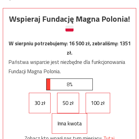
Wspieraj Fundację Magna Polonia!
W sierpniu potrzebujemy:
16 500
zł, zebraliśmy:
1351
zł.
Państwa wsparcie jest niezbędne dla funkcjonowania
Fundacji Magna Polonia.
8%
30 zł
50 zł
100 zł
Inna kwota
Zobacz kto wparł nas tym miesiącu:
Tutaj