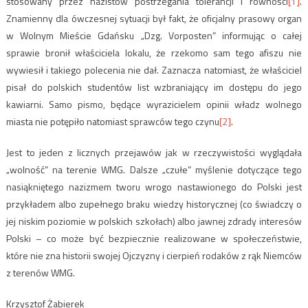
stosowany przez nazistów postrzegania tolerancji i równości
[1]
.
Znamienny dla ówczesnej sytuacji był fakt, że oficjalny prasowy organ
w Wolnym Mieście Gdańsku „Dzg. Vorposten” informując o całej
sprawie bronił właściciela lokalu, że rzekomo sam tego afiszu nie
wywiesił i takiego polecenia nie dał. Zaznacza natomiast, że właściciel
pisał do polskich studentów list wzbraniający im dostępu do jego
kawiarni. Samo pismo, będące wyrazicielem opinii władz wolnego
miasta nie potępiło natomiast sprawców tego czynu
[2]
.
Jest to jeden z licznych przejawów jak w rzeczywistości wyglądała
„wolność” na terenie WMG. Dalsze „czułe” myślenie dotyczące tego
nasiąkniętego nazizmem tworu wrogo nastawionego do Polski jest
przykładem albo zupełnego braku wiedzy historycznej (co świadczy o
jej niskim poziomie w polskich szkołach) albo jawnej zdrady interesów
Polski – co może być bezpiecznie realizowane w społeczeństwie,
które nie zna historii swojej Ojczyzny i cierpień rodaków z rąk Niemców
z terenów WMG.
Krzysztof Żabierek