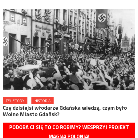
FELIETONY
HISTORIA
Czy dzisiejsi włodarze Gdańska wiedzą, czym było
Wolne Miasto Gdańsk?
PODOBA CI SIĘ TO CO ROBIMY? WESPRZYJ PROJEKT
MAGNA POLONIA!