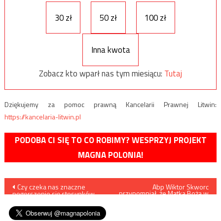
30 zł
50 zł
100 zł
Inna kwota
Zobacz kto wparł nas tym miesiącu:
Tutaj
Dziękujemy za pomoc prawną Kancelarii Prawnej Litwin:
https://kancelaria-litwin.pl
PODOBA CI SIĘ TO CO ROBIMY? WESPRZYJ PROJEKT
MAGNA POLONIA!
Nawigacja
Czy czeka nas znaczne
Abp Wiktor Skworc
przypomniał, że Matka Boża w
pogorszenie się stosunków
swoich objawieniach łączyła
wpisu
polsko-niemieckich?
modlitwę w tej intencji z
różańcem