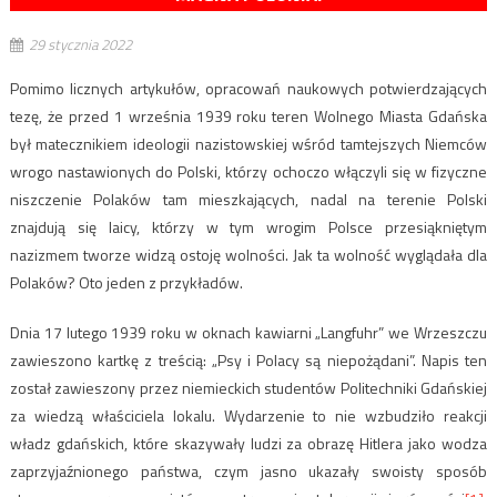
29 stycznia 2022
Pomimo licznych artykułów, opracowań naukowych potwierdzających
tezę, że przed 1 września 1939 roku teren Wolnego Miasta Gdańska
był matecznikiem ideologii nazistowskiej wśród tamtejszych Niemców
wrogo nastawionych do Polski, którzy ochoczo włączyli się w fizyczne
niszczenie Polaków tam mieszkających, nadal na terenie Polski
znajdują się laicy, którzy w tym wrogim Polsce przesiąkniętym
nazizmem tworze widzą ostoję wolności. Jak ta wolność wyglądała dla
Polaków? Oto jeden z przykładów.
Dnia 17 lutego 1939 roku w oknach kawiarni „Langfuhr” we Wrzeszczu
zawieszono kartkę z treścią: „Psy i Polacy są niepożądani”. Napis ten
został zawieszony przez niemieckich studentów Politechniki Gdańskiej
za wiedzą właściciela lokalu. Wydarzenie to nie wzbudziło reakcji
władz gdańskich, które skazywały ludzi za obrazę Hitlera jako wodza
zaprzyjaźnionego państwa, czym jasno ukazały swoisty sposób