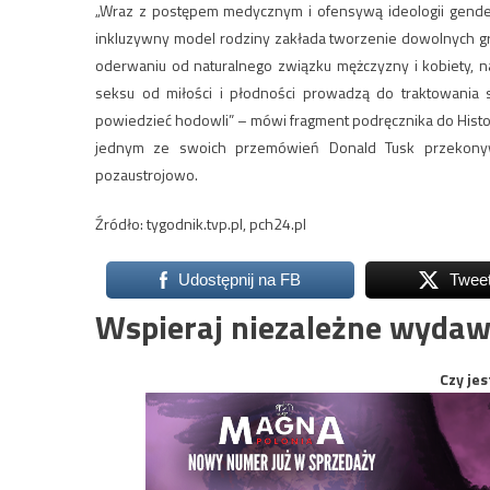
„Wraz z postępem medycznym i ofensywą ideologii gender 
inkluzywny model rodziny zakłada tworzenie dowolnych grup
oderwaniu od naturalnego związku mężczyzny i kobiety, n
seksu od miłości i płodności prowadzą do traktowania sf
powiedzieć hodowli” – mówi fragment podręcznika do Historii 
jednym ze swoich przemówień Donald Tusk przekonywał
pozaustrojowo.
Źródło: tygodnik.tvp.pl, pch24.pl
Udostępnij na FB
Twee
Wspieraj niezależne wydaw
Czy jes