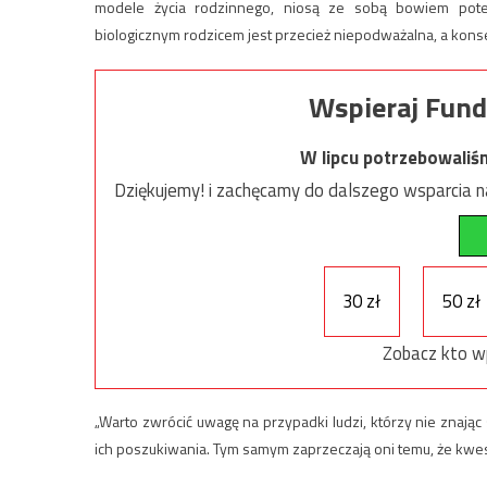
modele życia rodzinnego, niosą ze sobą bowiem poten
biologicznym rodzicem jest przecież niepodważalna, a ko
Wspieraj Fund
W lipcu potrzebowaliś
Dziękujemy! i zachęcamy do dalszego wsparcia na
30 zł
50 zł
Zobacz kto w
„Warto zwrócić uwagę na przypadki ludzi, którzy nie znają
ich poszukiwania. Tym samym zaprzeczają oni temu, że kw