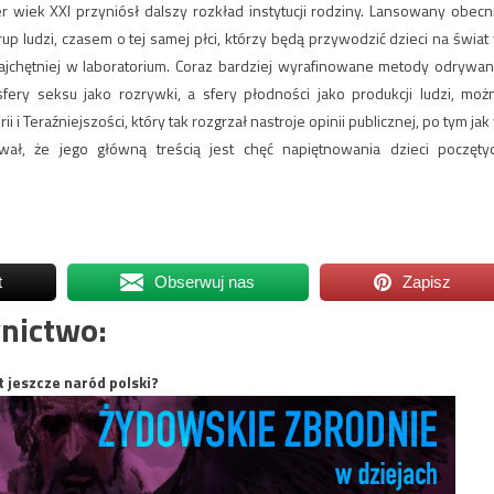
wiek XXI przyniósł dalszy rozkład instytucji rodziny. Lansowany obecn
 ludzi, czasem o tej samej płci, którzy będą przywodzić dzieci na świat
ajchętniej w laboratorium. Coraz bardziej wyrafinowane metody odrywan
ery seksu jako rozrywki, a sfery płodności jako produkcji ludzi, moż
i Teraźniejszości, który tak rozgrzał nastroje opinii publicznej, po tym jak
, że jego główną treścią jest chęć napiętnowania dzieci poczęty
t
Obserwuj nas
Zapisz
nictwo:
t jeszcze naród polski?