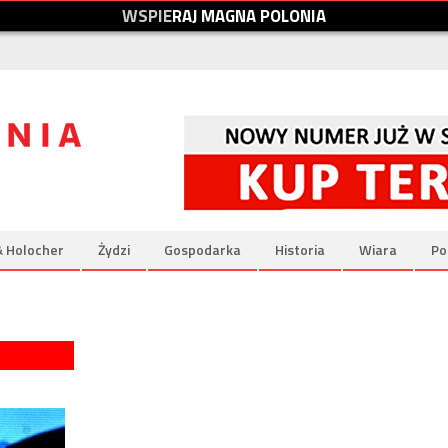
W
S
P
I
E
R
A
J
M
A
G
N
A
P
O
L
O
N
I
A
& Holocher
Żydzi
Gospodarka
Historia
Wiara
Po