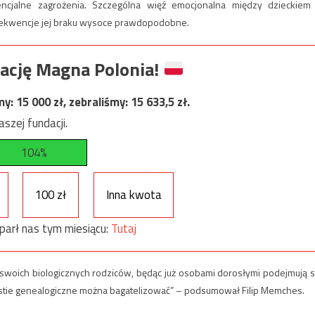
cjalne zagrożenia. Szczególna więź emocjonalna między dzieckiem
nsekwencje jej braku wysoce prawdopodobne.
ację Magna Polonia!
my:
15 000
zł, zebraliśmy:
15 633,5
zł.
szej fundacji.
104%
100 zł
Inna kwota
parł nas tym miesiącu:
Tutaj
c swoich biologicznych rodziców, będąc już osobami dorosłymi podejmują s
estie genealogiczne można bagatelizować” – podsumował Filip Memches.