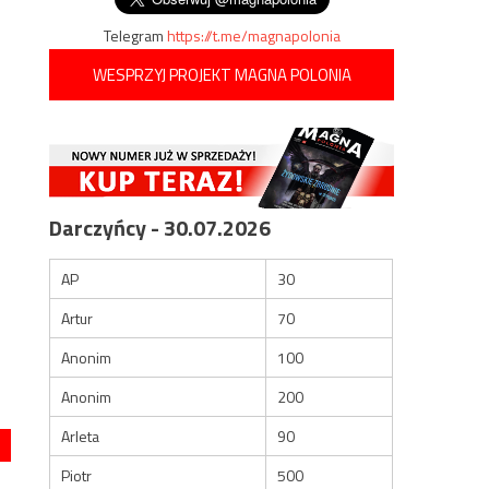
Telegram
https://t.me/magnapolonia
WESPRZYJ PROJEKT MAGNA POLONIA
Darczyńcy - 30.07.2026
AP
30
Artur
70
Anonim
100
Anonim
200
Arleta
90
Piotr
500