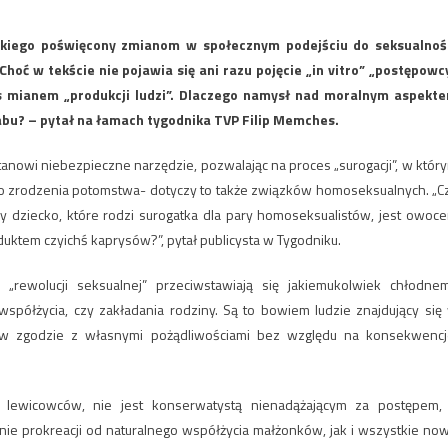
kiego poświęcony zmianom w społecznym podejściu do seksualnoś
oć w tekście nie pojawia się ani razu pojęcie „in vitro” „postępowc
es mianem „produkcji ludzi”. Dlaczego namysł nad moralnym aspekt
bu? – pytał na łamach tygodnika TVP Filip Memches.
” stanowi niebezpieczne narzędzie, pozwalając na proces „surogacji”, w któr
o zrodzenia potomstwa- dotyczy to także związków homoseksualnych. „C
y dziecko, które rodzi surogatka dla pary homoseksualistów, jest owoc
roduktem czyichś kaprysów?”, pytał publicysta w Tygodniku.
„rewolucji seksualnej” przeciwstawiają się jakiemukolwiek chłodne
półżycia, czy zakładania rodziny. Są to bowiem ludzie znajdujący się
żyć w zgodzie z własnymi pożądliwościami bez względu na konsekwencj
i lewicowców, nie jest konserwatystą nienadążającym za postępem,
ie prokreacji od naturalnego współżycia małżonków, jak i wszystkie no