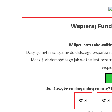
Wspieraj Fund
W lipcu potrzebowaliś
Dziękujemy! i zachęcamy do dalszego wsparcia na
Masz świadomość tego jak ważne jest przetrw
wspie
Uważasz, że robimy dobrą robotę? Ni
30 zł
50 zł