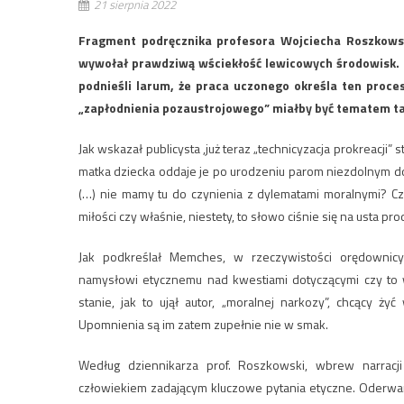
21 sierpnia 2022
Fragment podręcznika profesora Wojciecha Roszkows
wywołał prawdziwą wściekłość lewicowych środowisk. Ch
podnieśli larum, że praca uczonego określa ten proc
„zapłodnienia pozaustrojowego” miałby być tematem ta
Jak wskazał publicysta ,już teraz „technicyzacja prokreacji
matka dziecka oddaje je po urodzeniu parom niezdolnym d
(…) nie mamy tu do czynienia z dylematami moralnymi? Cz
miłości czy właśnie, niestety, to słowo ciśnie się na usta p
Jak podkreślał Memches, w rzeczywistości orędownicy 
namysłowi etycznemu nad kwestiami dotyczącymi czy to ws
stanie, jak to ujął autor, „moralnej narkozy”, chcący 
Upomnienia są im zatem zupełnie nie w smak.
Według dziennikarza prof. Roszkowski, wbrew narracj
człowiekiem zadającym kluczowe pytania etyczne. Oderwan