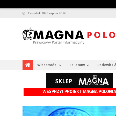
Czwartek, 06 Sierpnia 2026
Wiadomości
Felietony
Patlewicz 
WESPRZYJ PROJEKT MAGNA POLONIA