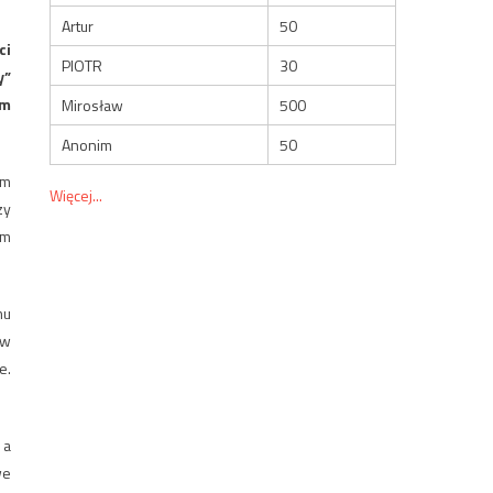
Artur
50
ci
PIOTR
30
y”
em
Mirosław
500
Anonim
50
ym
Więcej...
zy
em
mu
 w
e.
 a
we