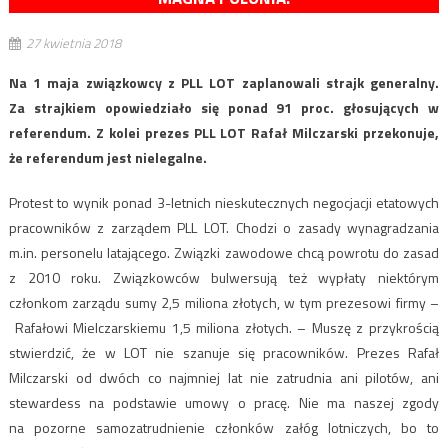
27 kwietnia 2018
Na 1 maja związkowcy z PLL LOT zaplanowali strajk generalny.
Za strajkiem opowiedziało się ponad 91 proc. głosujących w
referendum. Z kolei prezes PLL LOT Rafał Milczarski przekonuje,
że referendum jest nielegalne.
Protest to wynik ponad 3-letnich nieskutecznych negocjacji etatowych
pracowników z zarządem PLL LOT. Chodzi o zasady wynagradzania
m.in. personelu latającego. Związki zawodowe chcą powrotu do zasad
z 2010 roku. Związkowców bulwersują też wypłaty niektórym
członkom zarządu sumy 2,5 miliona złotych, w tym prezesowi firmy –
Rafałowi Mielczarskiemu 1,5 miliona złotych. – Muszę z przykrością
stwierdzić, że w LOT nie szanuje się pracowników. Prezes Rafał
Milczarski od dwóch co najmniej lat nie zatrudnia ani pilotów, ani
stewardess na podstawie umowy o pracę. Nie ma naszej zgody
na pozorne samozatrudnienie członków załóg lotniczych, bo to