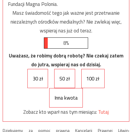
Fundacji Magna Polonia.
Masz świadomość tego jak ważne jest przetrwanie
niezależnych ośrodków medialnych? Nie zwlekaj więc,
wspieraj nas już od teraz.
8%
Uważasz, że robimy dobrą robotę? Nie czekaj zatem
do jutra, wspieraj nas od dzisiaj.
30 zł
50 zł
100 zł
Inna kwota
Zobacz kto wparł nas tym miesiącu:
Tutaj
Dziękujemy za pomoc prawną Kancelarii Prawnej Litwin: