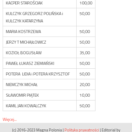
KACPER STAROŚCIAK
100,00
KULCZYK GRZEGORZ POLIŃSKA i
50,00
KULCZYK KATARZYNA
MARIA KOSTRZEWA
50,00
JERZY T MICHAJŁOWICZ
50,00
KOZIOŁ BOGUSŁAW
35,00
PAWEŁ ŁUKASZ ZIEMIAŃSKI
50,00
POTERA LIDIA i POTERA KRZYSZTOF
50,00
NIEMCZYK MICHAŁ
20,00
SŁAWOMIR PIĄTEK
10,00
KAMIL JAN KOWALCZYK
50,00
Więcej...
(c) 2016-2023 Magna Polonia
|
Polityka prywatności
|
Editorial by