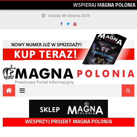
W
S
P
I
E
R
A
J
M
A
G
N
A
P
O
L
O
N
I
A
Sobota, 08 Sierpnia 2026
WESPRZYJ PROJEKT MAGNA POLONIA