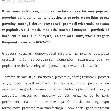
16 października 2022
Wrażliwość człowieka, odbiorcy została zniekształcona poprzez
powolne zanurzanie go w grzechu, a przede wszystkim przez
powolny, mocny i kierunkowy rozwój promocji wizerunku szatana
w popkulturze, filmach, mediach, teatrze i muzyce – powiedział
katolicki pisarz i publicysta, dziennikarz muzyczny Grzegorz
Kasjaniuk na antenie PCh24TV.
Grzegorz Kasjaniuk odpowiedział najpierw na pytanie dotyczące
częstych prób sprowadzania elementów satanistycznych w
popkulturze do żartu, niegroźnej prowokacji czy wręcz ludowości.
– Szatan się kamufluje i najchętniej przybrałby formę zasłony w postaci
satyry bądź „jasełkowatości”. Rzeczywiście, kiedy patrzymy na
satanistyczne grafiki zamieszczone na okładkach płyt popkulturowych
zespołów muzycznych, możemy odnieść wrażenie, że to jakiś
performance, danse macabre, nawet jakaś burleska, bo i tego typu
formę może przybrać taka manifestacja – powiedział gość programu