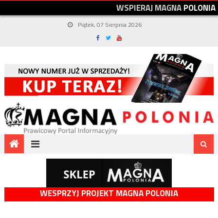
W
S
P
I
E
R
A
J
M
A
G
N
A
P
O
L
O
N
I
A
Piątek, 07 Sierpnia 2026
WESPRZYJ PROJEKT MAGNA POLONIA