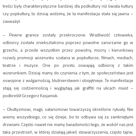
treści były charakterystyczne bardziej dla podkultury niż świata kultury
czy popkultury, to dzisiaj widzimy, że ta manifestacja stała się jawna –
zauważył.
– Pewne granice zostały przekroczone. Wrażliwość człowieka,
odbiorcy została zniekształcona poprzez powolne zanurzanie go w
grzechu, a przede wszystkim przez powolny, mocny i kierunkowy
rozwój promocji wizerunku szatana w popkulturze, filmach, mediach,
teatrze i muzyce. One po prostu oswajają odbiorcę z takim
wizerunkiem. Dzisiaj mamy do czynienia z tym, że społeczeństwo jest
oswojone z wulgarnością, bluźnierstwem i obojętnieje. Te manifestacje
stają się codziennością i wyglądają jak graffiti na ulicach miast –
podkreślił Grzegorz Kasjaniuk.
– Okultyzmowi, magii, satanizmowi towarzyszą określone rytuały. Nie
wiemy wszystkiego, co się dzieje, bo to odbywa się za zamkniętymi
drzwiami. Często nawet nie mamy świadomości tego, że wokół nas jest
taka przestrzeń, w której działają jakieś stowarzyszenia, często tajne,