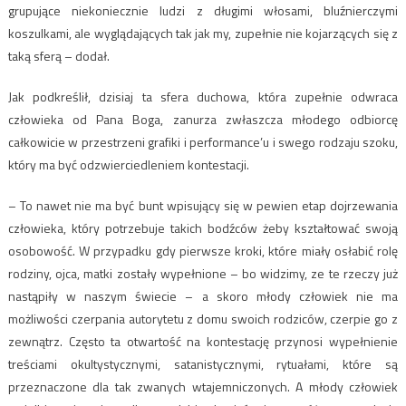
grupujące niekoniecznie ludzi z długimi włosami, bluźnierczymi
koszulkami, ale wyglądających tak jak my, zupełnie nie kojarzących się z
taką sferą – dodał.
Jak podkreślił, dzisiaj ta sfera duchowa, która zupełnie odwraca
człowieka od Pana Boga, zanurza zwłaszcza młodego odbiorcę
całkowicie w przestrzeni grafiki i performance’u i swego rodzaju szoku,
który ma być odzwierciedleniem kontestacji.
– To nawet nie ma być bunt wpisujący się w pewien etap dojrzewania
człowieka, który potrzebuje takich bodźców żeby kształtować swoją
osobowość. W przypadku gdy pierwsze kroki, które miały osłabić rolę
rodziny, ojca, matki zostały wypełnione – bo widzimy, ze te rzeczy już
nastąpiły w naszym świecie – a skoro młody człowiek nie ma
możliwości czerpania autorytetu z domu swoich rodziców, czerpie go z
zewnątrz. Często ta otwartość na kontestację przynosi wypełnienie
treściami okultystycznymi, satanistycznymi, rytuałami, które są
przeznaczone dla tak zwanych wtajemniczonych. A młody człowiek