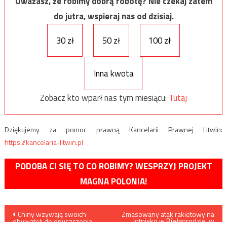
Uważasz, że robimy dobrą robotę? Nie czekaj zatem
do jutra, wspieraj nas od dzisiaj.
30 zł
50 zł
100 zł
Inna kwota
Zobacz kto wparł nas tym miesiącu:
Tutaj
Dziękujemy za pomoc prawną Kancelarii Prawnej Litwin:
https://kancelaria-litwin.pl
PODOBA CI SIĘ TO CO ROBIMY? WESPRZYJ PROJEKT
MAGNA POLONIA!
Nawigacja
Chiny wzywają swoich
Zmasowany atak rakietowy na
lotnisko w Biełgorodzie, w
obywateli do opuszczenia