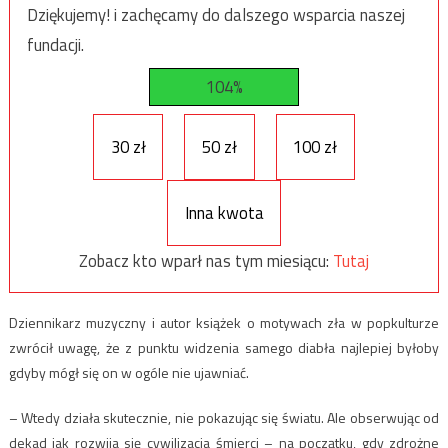
Dziękujemy! i zachęcamy do dalszego wsparcia naszej
fundacji.
104%
30 zł
50 zł
100 zł
Inna kwota
Zobacz kto wparł nas tym miesiącu:
Tutaj
Dziennikarz muzyczny i autor książek o motywach zła w popkulturze
zwrócił uwagę, że z punktu widzenia samego diabła najlepiej byłoby
gdyby mógł się on w ogóle nie ujawniać.
– Wtedy działa skutecznie, nie pokazując się światu. Ale obserwując od
dekad jak rozwija się cywilizacja śmierci – na początku, gdy zdrożne