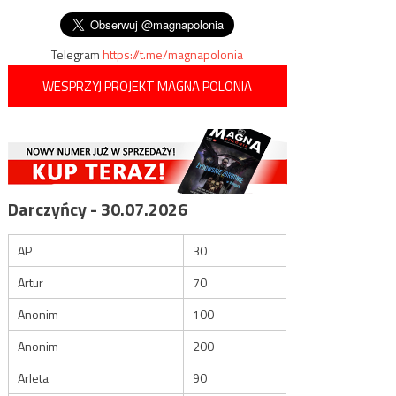
Rosji /filmy/
wpisu
Ukrainy
Telegram
https://t.me/magnapolonia
WESPRZYJ PROJEKT MAGNA POLONIA
Darczyńcy - 30.07.2026
AP
30
Artur
70
Anonim
100
Anonim
200
Arleta
90