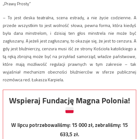
„Prawy Prosty”
– To jest deska teatralna, scena estrady, a nie życie codzienne. A
przede wszystkim to jest wolność słowa, pewna forma, która kiedyś
była dana minstrelom, i dzisiaj ten głos minstrela nie może być
zagłuszany. A jeżeli jest zagłuszany, to okazuje się, że jest to cenzura. A
gdy jest bluźnierczy, cenzura musi iść ze strony Kościoła katolickiego a
tą ręką zbrojną może być na przykład samorząd, władze państwowe,
które mają możliwość regulacji prawnych w tym zakresie – tak
wyjaśniał mechanizm obecności bluźnierców w sferze publicznej
rozmówca red. Łukasza Karpiela.
Wspieraj Fundację Magna Polonia!
W lipcu potrzebowaliśmy:
15 000
zł, zebraliśmy:
15
633,5
zł.