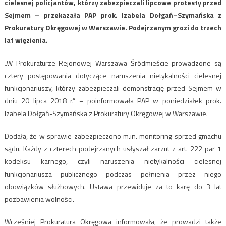
cielesnej policjantów, którzy zabezpieczali lipcowe protesty przed
Sejmem – przekazała PAP prok. Izabela Dołgań–Szymańska z
Prokuratury Okręgowej w Warszawie. Podejrzanym grozi do trzech
lat więzienia.
„W Prokuraturze Rejonowej Warszawa Śródmieście prowadzone są
cztery postępowania dotyczące naruszenia nietykalności cielesnej
funkcjonariuszy, którzy zabezpieczali demonstrację przed Sejmem w
dniu 20 lipca 2018 r.” – poinformowała PAP w poniedziałek prok.
Izabela Dołgań-Szymańska z Prokuratury Okręgowej w Warszawie.
Dodała, że w sprawie zabezpieczono m.in. monitoring sprzed gmachu
sądu. Każdy z czterech podejrzanych usłyszał zarzut z art. 222 par 1
kodeksu karnego, czyli naruszenia nietykalności cielesnej
funkcjonariusza publicznego podczas pełnienia przez niego
obowiązków służbowych. Ustawa przewiduje za to karę do 3 lat
pozbawienia wolności.
Wcześniej Prokuratura Okręgowa informowała, że prowadzi także