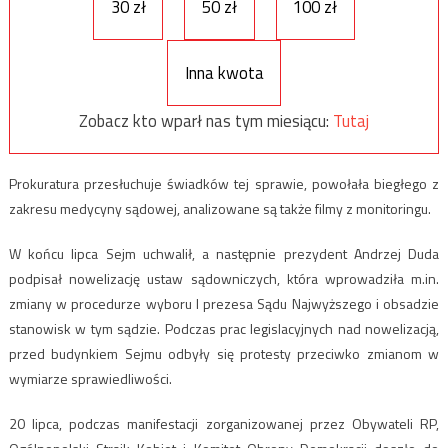
30 zł
50 zł
100 zł
Inna kwota
Zobacz kto wparł nas tym miesiącu:
Tutaj
Prokuratura przesłuchuje świadków tej sprawie, powołała biegłego z
zakresu medycyny sądowej, analizowane są także filmy z monitoringu.
W końcu lipca Sejm uchwalił, a następnie prezydent Andrzej Duda
podpisał nowelizację ustaw sądowniczych, która wprowadziła m.in.
zmiany w procedurze wyboru I prezesa Sądu Najwyższego i obsadzie
stanowisk w tym sądzie. Podczas prac legislacyjnych nad nowelizacją,
przed budynkiem Sejmu odbyły się protesty przeciwko zmianom w
wymiarze sprawiedliwości.
20 lipca, podczas manifestacji zorganizowanej przez Obywateli RP,