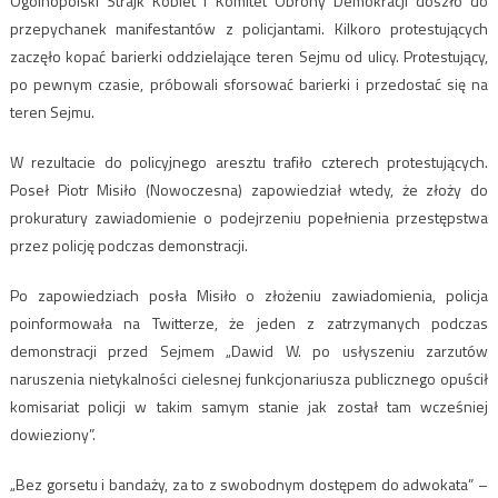
Ogólnopolski Strajk Kobiet i Komitet Obrony Demokracji doszło do
przepychanek manifestantów z policjantami. Kilkoro protestujących
zaczęło kopać barierki oddzielające teren Sejmu od ulicy. Protestujący,
po pewnym czasie, próbowali sforsować barierki i przedostać się na
teren Sejmu.
W rezultacie do policyjnego aresztu trafiło czterech protestujących.
Poseł Piotr Misiło (Nowoczesna) zapowiedział wtedy, że złoży do
prokuratury zawiadomienie o podejrzeniu popełnienia przestępstwa
przez policję podczas demonstracji.
Po zapowiedziach posła Misiło o złożeniu zawiadomienia, policja
poinformowała na Twitterze, że jeden z zatrzymanych podczas
demonstracji przed Sejmem „Dawid W. po usłyszeniu zarzutów
naruszenia nietykalności cielesnej funkcjonariusza publicznego opuścił
komisariat policji w takim samym stanie jak został tam wcześniej
dowieziony”.
„Bez gorsetu i bandaży, za to z swobodnym dostępem do adwokata” –