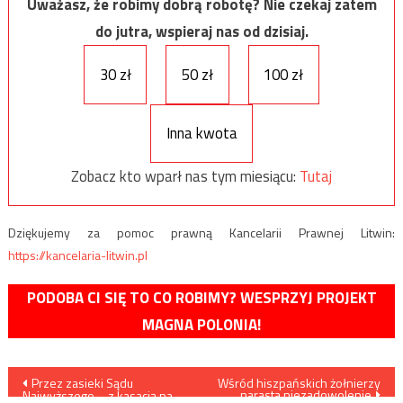
Uważasz, że robimy dobrą robotę? Nie czekaj zatem
do jutra, wspieraj nas od dzisiaj.
30 zł
50 zł
100 zł
Inna kwota
Zobacz kto wparł nas tym miesiącu:
Tutaj
Dziękujemy za pomoc prawną Kancelarii Prawnej Litwin:
https://kancelaria-litwin.pl
PODOBA CI SIĘ TO CO ROBIMY? WESPRZYJ PROJEKT
MAGNA POLONIA!
Nawigacja
Przez zasieki Sądu
Wśród hiszpańskich żołnierzy
narasta niezadowolenie
Najwyższego – z kasacją na