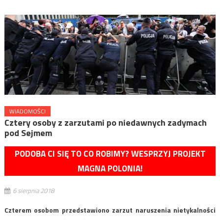
WIADOMOŚCI
Cztery osoby z zarzutami po niedawnych zadymach
pod Sejmem
PODOBA CI SIĘ TO CO ROBIMY? WESPRZYJ PROJEKT
MAGNA POLONIA!
6 sierpnia 2018
Czterem osobom przedstawiono zarzut naruszenia nietykalności