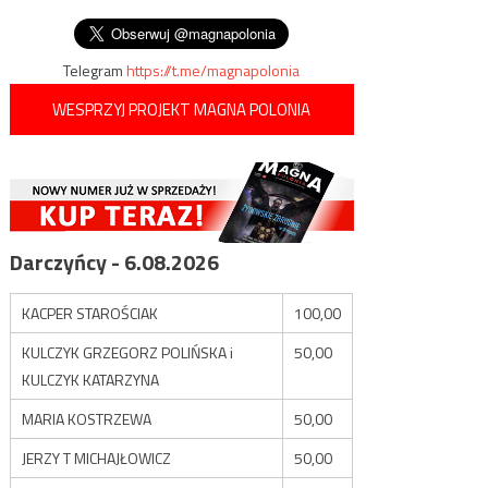
wpisu
temblaku
Telegram
https://t.me/magnapolonia
WESPRZYJ PROJEKT MAGNA POLONIA
Darczyńcy - 6.08.2026
KACPER STAROŚCIAK
100,00
KULCZYK GRZEGORZ POLIŃSKA i
50,00
KULCZYK KATARZYNA
MARIA KOSTRZEWA
50,00
JERZY T MICHAJŁOWICZ
50,00