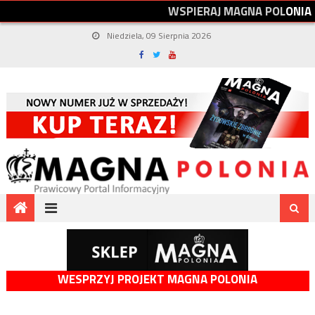
W
S
P
I
E
R
A
J
M
A
G
N
A
P
O
L
O
N
I
A
Niedziela, 09 Sierpnia 2026
WESPRZYJ PROJEKT MAGNA POLONIA