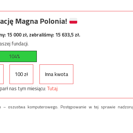
ację Magna Polonia!
my:
15 000
zł, zebraliśmy:
15 633,5
zł.
szej fundacji.
104%
100 zł
Inna kwota
parł nas tym miesiącu:
Tutaj
h – oszustwa komputerowego. Postępowanie w tej sprawie nadzoru