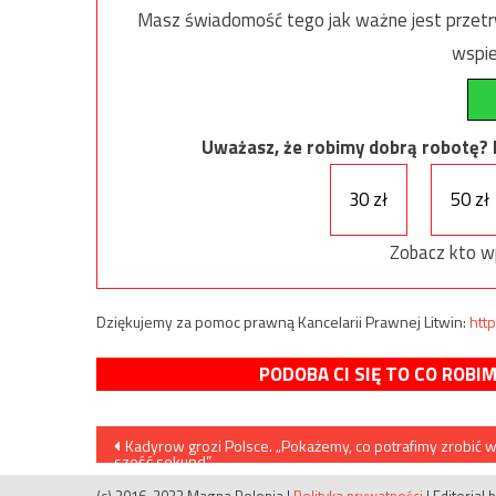
Masz świadomość tego jak ważne jest przetrw
wspie
Uważasz, że robimy dobrą robotę? Ni
30 zł
50 zł
Zobacz kto w
Dziękujemy za pomoc prawną Kancelarii Prawnej Litwin:
http
PODOBA CI SIĘ TO CO ROBI
Nawigacja
Kadyrow grozi Polsce. „Pokażemy, co potrafimy zrobić 
sześć sekund”
wpisu
(c) 2016-2023 Magna Polonia
|
Polityka prywatności
|
Editorial 