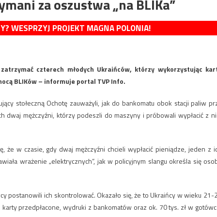
zymani za oszustwa „na BLIKa”
MY? WESPRZYJ PROJEKT MAGNA POLONIA!
 zatrzymać czterech młodych Ukraińców, którzy wykorzystując kar
ocą BLIKów – informuje portal TVP Info.
jący stołeczną Ochotę zauważyli, jak do bankomatu obok stacji paliw pr
ch dwaj mężczyźni, którzy podeszli do maszyny i próbowali wypłacić z ni
ę, że w czasie, gdy dwaj mężczyźni chcieli wypłacić pieniądze, jeden z i
ała wrażenie „elektrycznych”, jak w policyjnym slangu określa się oso
cy postanowili ich skontrolować. Okazało się, że to Ukraińcy w wieku 21-
skie karty przedpłacone, wydruki z bankomatów oraz ok. 70 tys. zł w gotówc