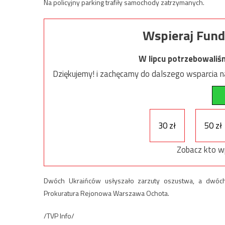
Na policyjny parking trafiły samochody zatrzymanych.
Wspieraj Fund
W lipcu potrzebowaliś
Dziękujemy! i zachęcamy do dalszego wsparcia na
30 zł
50 zł
Zobacz kto w
Dwóch Ukraińców usłyszało zarzuty oszustwa, a dwóc
Prokuratura Rejonowa Warszawa Ochota.
/TVP Info/