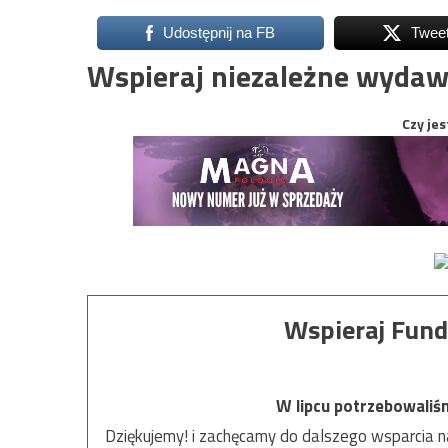
Udostępnij na FB
Twee
Wspieraj niezależne wydaw
Czy jes
Wspieraj Fund
W lipcu potrzebowaliś
Dziękujemy! i zachęcamy do dalszego wsparcia na