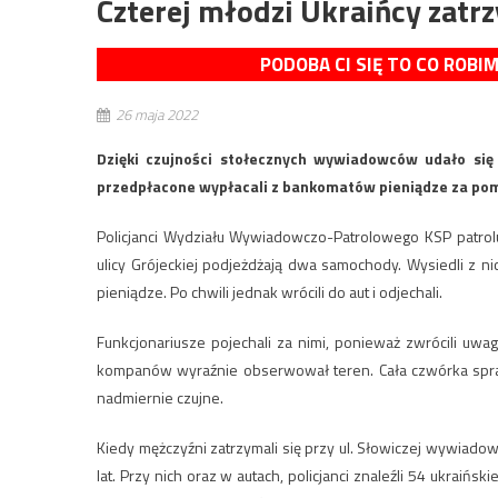
Czterej młodzi Ukraińcy zatr
PODOBA CI SIĘ TO CO ROBI
26 maja 2022
Dzięki czujności stołecznych wywiadowców udało się
przedpłacone wypłacali z bankomatów pieniądze za pom
Policjanci Wydziału Wywiadowczo-Patrolowego KSP patrolu
ulicy Grójeckiej podjeżdżają dwa samochody. Wysiedli z ni
pieniądze. Po chwili jednak wrócili do aut i odjechali.
Funkcjonariusze pojechali za nimi, ponieważ zwrócili uwag
kompanów wyraźnie obserwował teren. Cała czwórka sprawi
nadmiernie czujne.
Kiedy mężczyźni zatrzymali się przy ul. Słowiczej wywiadow
lat. Przy nich oraz w autach, policjanci znaleźli 54 ukraiń