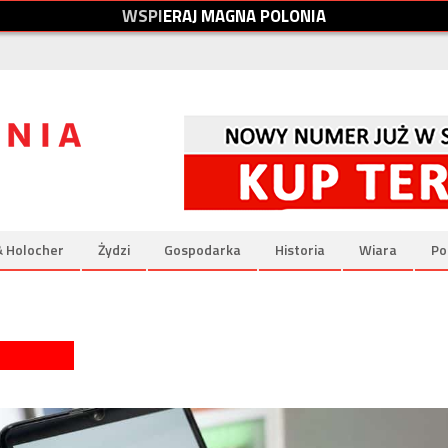
W
S
P
I
E
R
A
J
M
A
G
N
A
P
O
L
O
N
I
A
& Holocher
Żydzi
Gospodarka
Historia
Wiara
Po