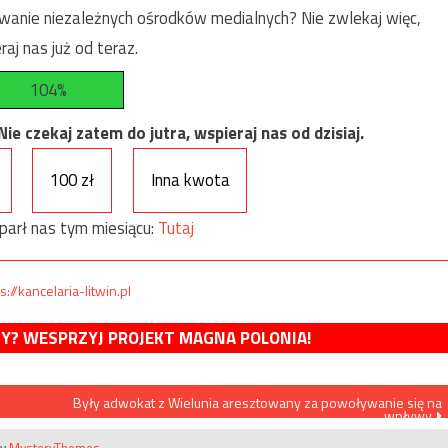
anie niezależnych ośrodków medialnych? Nie zwlekaj więc,
raj nas już od teraz.
104%
e czekaj zatem do jutra, wspieraj nas od dzisiaj.
100 zł
Inna kwota
parł nas tym miesiącu:
Tutaj
s://kancelaria-litwin.pl
MY? WESPRZYJ PROJEKT MAGNA POLONIA!
w
Były adwokat z Wielunia aresztowany za powoływanie się na
wpływy
by
MysteryThemes
.