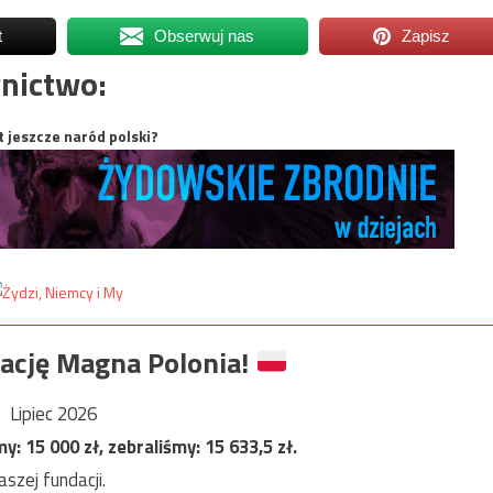
t
Obserwuj nas
Zapisz
nictwo:
t jeszcze naród polski?
ację Magna Polonia!
Lipiec 2026
my:
15 000
zł, zebraliśmy:
15 633,5
zł.
szej fundacji.