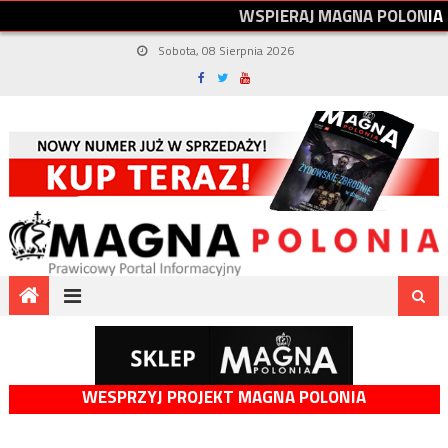
W
S
P
I
E
R
A
J
M
A
G
N
A
P
O
L
O
N
I
A
Sobota, 08 Sierpnia 2026
WESPRZYJ PROJEKT MAGNA POLONIA