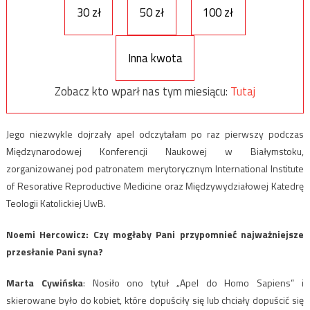
30 zł
50 zł
100 zł
Inna kwota
Zobacz kto wparł nas tym miesiącu:
Tutaj
Jego niezwykle dojrzały apel odczytałam po raz pierwszy podczas
Międzynarodowej Konferencji Naukowej w Białymstoku,
zorganizowanej pod patronatem merytorycznym International Institute
of Resorative Reproductive Medicine oraz Międzywydziałowej Katedrę
Teologii Katolickiej UwB.
Noemi Hercowicz: Czy mogłaby Pani przypomnieć najważniejsze
przesłanie Pani syna?
Marta Cywińska
: Nosiło ono tytuł „Apel do Homo Sapiens” i
skierowane było do kobiet, które dopuściły się lub chciały dopuścić się