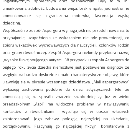
lingwistycznym, społecznym oraz poznawczym. Były to m. in.:
umiarkowana zdolność budowania więzi, brak empatii, jednostronne
komunikowanie się, ograniczona motoryka, fascynacja wąską
dziedziną.
Współcześnie zespół Aspergera wymaga jeśli nie przedefiniowania, to
przynajmniej uzupełnienia ze wskazaniem nie tyle proweniencji, co
zbioru wskazówek wychowawczych dla nauczycieli, członków rodzin
oraz grupy rówieśniczej. Zespół Aspergera niekiedy przybiera nazwę
„wysoko funkcjonującego autyzmu. W przypadku zespołu Aspergera do
piątego roku życia dziecka niemożliwe jest postawienie diagnozy ze
względu na bardzo dyskretne i mało charakterystyczne objawy, które
ujawniają się w okresie wczesnego dzieciństwa. „Mali aspergerowcy”
wykazują zachowania podobne do dzieci autystycznych, tyle, że
komunikują się w sposób znacznie swobodniejszy. Już w wieku
przedszkolnym „Aspi” ma widoczne problemy w nawiązywaniu
kontaktów z rówieśnikami i wycofuje się w obszar własnych
zainteresowań. Jego zabawy polegają najczęściej na układaniu,
porządkowaniu. Fascynują go najczęściej fikcyjni bohaterowie z