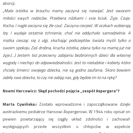
aborcji.
„Mała istotka w brzuchu mamy zaczyna się rozwijać. Jest owocem
miłości swych rodziców. Przebiera nóżkami i ssie kciuk. Żyje. Czuje.
Kocha. I nagle zaczyna się źle czuć. Zaczyna cierpieć. W oczkach wzbierają
łzy. I wydaje ostatnie tchnienie, choć nie oddychało samodzielnie. A
matka ciesząc się z ulgi, słuchając podszeptów świata myśli tylko o
swoim spokoju. Zaś drobna, krucha istotka, zdana tylko na mamę już nie
żyje.(…) Jestem też przeciwny zabijaniu bezbronnych dzieci dla własnej
wygody i niechęci do odpowiedzialności. Jest to nieludzkie i kobiety które
chciały śmierci swojego dziecka, nie są godne zaufania. Skoro bowiem
zabiły swe dziecko, to czy nie zabiją nas, gdy będzie im to na rękę?
Noemi Hercowicz: Skąd pochodzi pojęcie „zespół Aspergera”?
Marta Cywińska:
i Zostało wprowadzone i zapoczątkowane dzięki
austriackiemu pediatrze Hansowi Aspergerowi. W 1944 roku opisał on
pewien powtarzający się ciągły układ zdolności i zachowań
występujących przede wszystkim u chłopców w aspekcie