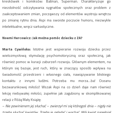
kreskówek i komiksów: Batman, Superman. Charakteryzuje go
niezdolność odczytywania sygnałów społecznych oraz problem z
zaakceptowaniem zmian, począwszy od elementów wystroju wnętrza
po zmianę rytmu dnia. Aspi ma swoiste poczucie humoru, niezwykle
intelektualne, wręcz sarkastyczne.
Noemi Hercowicz: Jak można pomóc dziecku z ZA?
Marta Cywińska:
Istotne jest wspieranie rozwoju dziecka przez
wielozmysłową stymulację psychomotoryczną oraz społeczną, jak
również pomoc w kuracji zaburzeń rozwoju. Głównym elementem, na
którym się bazuje, jest ruch, który w znaczący sposób wpływa na
świadomość przestrzeni i własnego ciała, nawiązywanie bliskiego
kontaktu z innymi ludźmi. Potrzeba mu morza…ba! Oceanu
bezwarunkowej miłości! Wszak Aspi na co dzień daje nam również
lekcję niebywałej miłości, zupełnie jak zagubiony w skomplikowanej
relacji z Różą Mały Książę:
–
Nie powinienem jej słuchać – zwierzył mi się któregoś dnia – nigdy nie
trzeba słuchać kwiatów. Trzeba je oglądać i wąchać. Mój kwiat napełniał