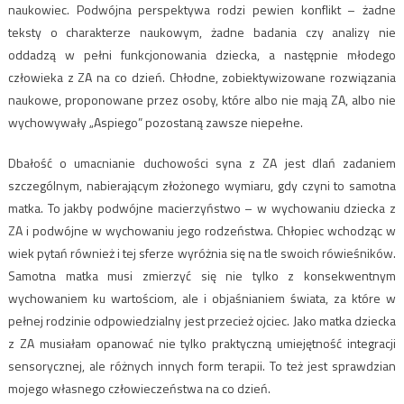
naukowiec. Podwójna perspektywa rodzi pewien konflikt – żadne
teksty o charakterze naukowym, żadne badania czy analizy nie
oddadzą w pełni funkcjonowania dziecka, a następnie młodego
człowieka z ZA na co dzień. Chłodne, zobiektywizowane rozwiązania
naukowe, proponowane przez osoby, które albo nie mają ZA, albo nie
wychowywały „Aspiego” pozostaną zawsze niepełne.
Dbałość o umacnianie duchowości syna z ZA jest dlań zadaniem
szczególnym, nabierającym złożonego wymiaru, gdy czyni to samotna
matka. To jakby podwójne macierzyństwo – w wychowaniu dziecka z
ZA i podwójne w wychowaniu jego rodzeństwa. Chłopiec wchodząc w
wiek pytań również i tej sferze wyróżnia się na tle swoich rówieśników.
Samotna matka musi zmierzyć się nie tylko z konsekwentnym
wychowaniem ku wartościom, ale i objaśnianiem świata, za które w
pełnej rodzinie odpowiedzialny jest przecież ojciec. Jako matka dziecka
z ZA musiałam opanować nie tylko praktyczną umiejętność integracji
sensorycznej, ale różnych innych form terapii. To też jest sprawdzian
mojego własnego człowieczeństwa na co dzień.