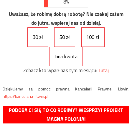
8%
Uważasz, że robimy dobrą robotę? Nie czekaj zatem
do jutra, wspieraj nas od dzisiaj.
30 zł
50 zł
100 zł
Inna kwota
Zobacz kto wparł nas tym miesiącu:
Tutaj
Dziękujemy za pomoc prawną Kancelarii Prawnej Litwin:
https://kancelaria-litwin.pl
PODOBA CI SIĘ TO CO ROBIMY? WESPRZYJ PROJEKT
MAGNA POLONIA!