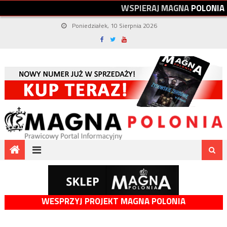
W
S
P
I
E
R
A
J
M
A
G
N
A
P
O
L
O
N
I
A
Poniedziałek, 10 Sierpnia 2026
WESPRZYJ PROJEKT MAGNA POLONIA