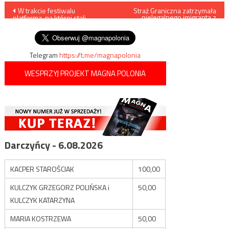
Nawigacja
W trakcie festiwalu
Straż Graniczna zatrzymała
nielegalnego imigranta z
platforma, na której stali
Nigerii
wpisu
ludzie, runęła do oceanu
Telegram
https://t.me/magnapolonia
WESPRZYJ PROJEKT MAGNA POLONIA
Darczyńcy - 6.08.2026
KACPER STAROŚCIAK
100,00
KULCZYK GRZEGORZ POLIŃSKA i
50,00
KULCZYK KATARZYNA
MARIA KOSTRZEWA
50,00