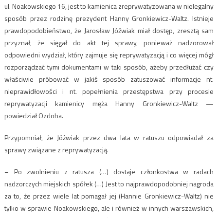
ul. Noakowskiego 16, jest to kamienica zreprywatyzowana w nielegalny
sposób przez rodzinę prezydent Hanny Gronkiewicz-Waltz. Istnieje
prawdopodobieństwo, że Jarosław Jóźwiak miał dostęp, zresztą sam
przyznał, że sięgał do akt tej sprawy, ponieważ nadzorował
odpowiedni wydział, który zajmuje się reprywatyzacją i co więcej mógł
rozporządzać tymi dokumentami w taki sposób, ażeby przedłużać czy
właściwie próbować w jakiś sposób zatuszować informacje nt.
nieprawidłowości i nt. popełnienia przestępstwa przy procesie
reprywatyzacji kamienicy męża Hanny Gronkiewicz-Waltz —
powiedział Ozdoba.
Przypomniał, że Jóźwiak przez dwa lata w ratuszu odpowiadał za
sprawy związane z reprywatyzacją.
– Po zwolnieniu z ratusza (…) dostaje członkostwa w radach
nadzorczych miejskich spółek (…) Jest to najprawdopodobniej nagroda
za to, że przez wiele lat pomagał jej (Hannie Gronkiewicz-Waltz) nie
tylko w sprawie Noakowskiego, ale i również w innych warszawskich,