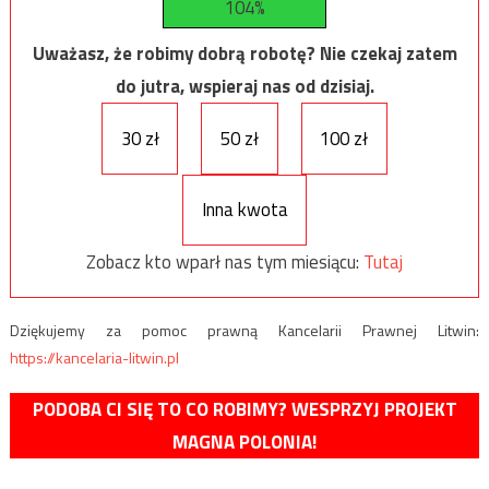
104%
Uważasz, że robimy dobrą robotę? Nie czekaj zatem
do jutra, wspieraj nas od dzisiaj.
30 zł
50 zł
100 zł
Inna kwota
Zobacz kto wparł nas tym miesiącu:
Tutaj
Dziękujemy za pomoc prawną Kancelarii Prawnej Litwin:
https://kancelaria-litwin.pl
PODOBA CI SIĘ TO CO ROBIMY? WESPRZYJ PROJEKT
MAGNA POLONIA!