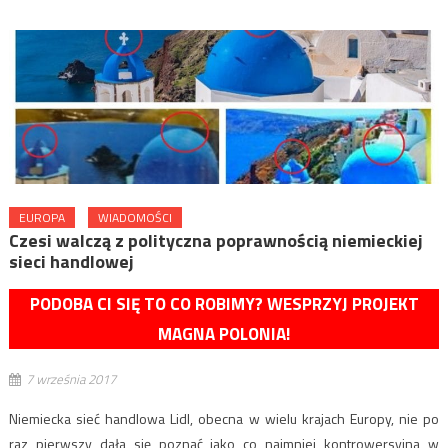
EUROPA
WIADOMOŚCI
Czesi walczą z polityczna poprawnością niemieckiej
sieci handlowej
PODOBA CI SIĘ TO CO ROBIMY? WESPRZYJ PROJEKT
MAGNA POLONIA!
7 września 2017
Niemiecka sieć handlowa Lidl, obecna w wielu krajach Europy, nie po
raz pierwszy dała się poznać jako co najmniej kontrowersyjna w