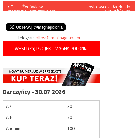
Nawigacja
Polki i Żydówki w
Lewicowa działaczka do
czarnoskórego
niemiecko- nazistowskim
niepełnosprawnego
wpisu
obozie koncentracyjnym
polskiego patrioty: „Jesteś
Stutthof w latach 1943- 1944
żywym argumentem za
aborcją”
Telegram
https://t.me/magnapolonia
WESPRZYJ PROJEKT MAGNA POLONIA
Darczyńcy - 30.07.2026
AP
30
Artur
70
Anonim
100