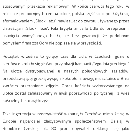
stosowanym przekazie reklamowym. W końcu czerwca tego roku, w
reklamie promocyjnych cen na cukier, polska część sieci posłużyła się
sformułowaniem „Słodki jeżu”, nawiązując do zwrotu używanego przez
chrześcijan „Słodki Jezu”. Fala krytyki zmusiła Lidla do przeprosin i
usunięcia wymyślonego hasła, ale bez gwarancji, że podobnym
pomysłem firma zza Odry nie popisze się w przyszłości.
Początek września to gorący czas dla Lidla w Czechach, gdzie o
sieciówce zrobiło się głośno przy okazji kampanii „Tygodnia greckiego”.
Na ulotce dystrybuowanej u naszych południowych sąsiadów,
przedstawiającej grecką wyspę z kościołem, uwagę mieszkańców Brna
zwróciło przerobione zdjęcie. Obraz kościoła wykorzystanego na
ulotce został zafałszowany w myśl poprawności politycznej i z wież
kościelnych zniknął krzyż.
Taka ingerencja w rzeczywistość wzburzyła Czechów, mimo że są w
Europie najbardziej zlaicyzowanym społeczeństwem. Dzisiaj w
Republice Czeskiej ok. 80 proc. obywateli deklaruje się jako