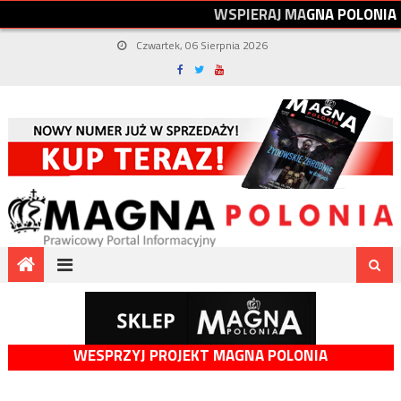
W
S
P
I
E
R
A
J
M
A
G
N
A
P
O
L
O
N
I
A
Czwartek, 06 Sierpnia 2026
WESPRZYJ PROJEKT MAGNA POLONIA