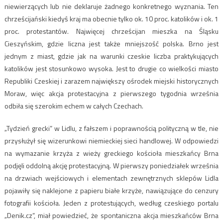
niewierzących lub nie deklaruje żadnego konkretnego wyznania. Ten
chrześcijański kiedyś kraj ma obecnie tylko ok. 10 proc. katolików i ok. 1
proc. protestantów. Najwięcej chrześcijan mieszka na Śląsku
Cieszyńskim, gdzie liczna jest także mniejszość polska. Brno jest
jednym z miast, gdzie jak na warunki czeskie liczba praktykujących
katolików jest stosunkowo wysoka. Jest to drugie co wielkości miasto
Republiki Czeskiej i zarazem największy ośrodek miejski historycznych
Moraw, więc akcja protestacyjna z pierwszego tygodnia września
odbiła się szerokim echem w całych Czechach.
„Tydzień grecki” w Lidlu, z fałszem i poprawnością polityczną w tle, nie
przysłużył się wizerunkowi niemieckiej sieci handlowej. W odpowiedzi
na wymazanie krzyża z wieży greckiego kościoła mieszkańcy Brna
podjęli oddolną akcję protestacyjną. W pierwszy poniedziałek września
na drzwiach wejściowych i elementach zewnętrznych sklepów Lidla
pojawiły się naklejone z papieru białe krzyże, nawiązujące do cenzury
fotografii kościoła. Jeden z protestujących, według czeskiego portalu
„Denik.cz”, miał powiedzieć, że spontaniczna akcja mieszkańców Brna