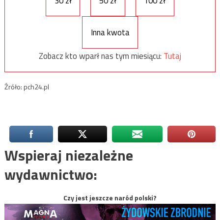
30 zł
50 zł
100 zł
Inna kwota
Zobacz kto wparł nas tym miesiącu:
Tutaj
Źróło: pch24.pl
Wspieraj niezależne
wydawnictwo:
Czy jest jeszcze naród polski?