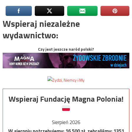
Wspieraj niezależne
wydawnictwo:
Czy jest jeszcze naród polski?
Wspieraj Fundację Magna Polonia!
Sierpień 2026
W sierpniu potrzebujemy:
16 500
zł, zebraliśmy:
1351