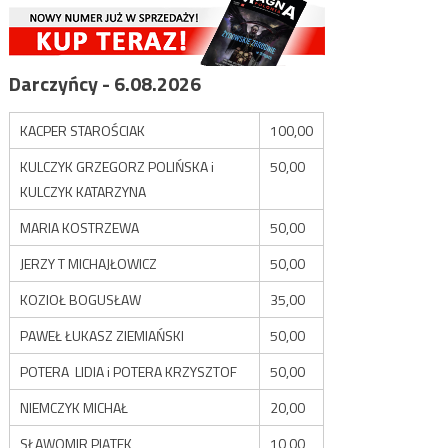
Darczyńcy - 6.08.2026
KACPER STAROŚCIAK
100,00
KULCZYK GRZEGORZ POLIŃSKA i
50,00
KULCZYK KATARZYNA
MARIA KOSTRZEWA
50,00
JERZY T MICHAJŁOWICZ
50,00
KOZIOŁ BOGUSŁAW
35,00
PAWEŁ ŁUKASZ ZIEMIAŃSKI
50,00
POTERA LIDIA i POTERA KRZYSZTOF
50,00
NIEMCZYK MICHAŁ
20,00
SŁAWOMIR PIĄTEK
10,00