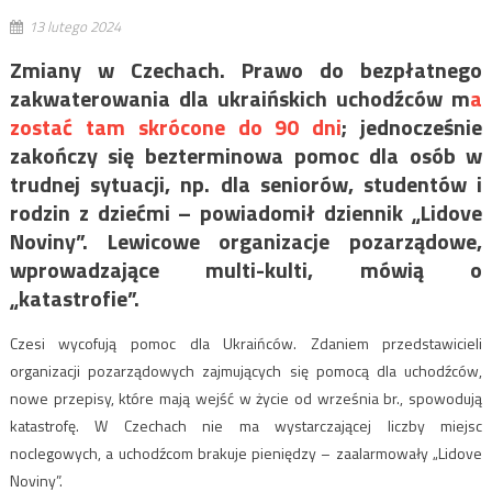
13 lutego 2024
Zmiany w Czechach. Prawo do bezpłatnego
zakwaterowania dla ukraińskich uchodźców m
a
zostać tam skrócone do 90 dni
; jednocześnie
zakończy się bezterminowa pomoc dla osób w
trudnej sytuacji, np. dla seniorów, studentów i
rodzin z dziećmi – powiadomił dziennik „Lidove
Noviny”. Lewicowe organizacje pozarządowe,
wprowadzające multi-kulti, mówią o
„katastrofie”.
Czesi wycofują pomoc dla Ukraińców. Zdaniem przedstawicieli
organizacji pozarządowych zajmujących się pomocą dla uchodźców,
nowe przepisy, które mają wejść w życie od września br., spowodują
katastrofę. W Czechach nie ma wystarczającej liczby miejsc
noclegowych, a uchodźcom brakuje pieniędzy – zaalarmowały „Lidove
Noviny”.