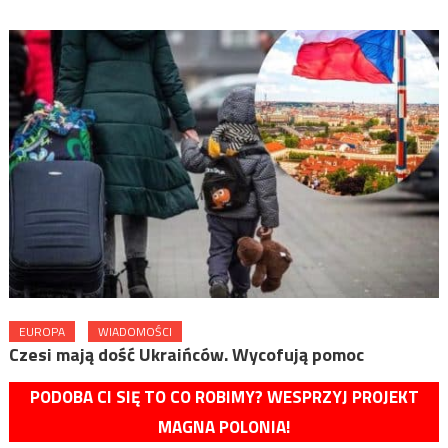
EUROPA
WIADOMOŚCI
Czesi mają dość Ukraińców. Wycofują pomoc
PODOBA CI SIĘ TO CO ROBIMY? WESPRZYJ PROJEKT
MAGNA POLONIA!