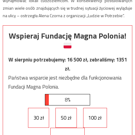
wynajmować lokali cudzoziemcom. W konsekwencji postulowanych
zmian wiele osób znajdujących się w trudnej sytuacji życiowej wyląduje
na ulicy – ostrzegła Alena Czorna z organizacji „Ludzie w Potrzebie”.
Wspieraj Fundację Magna Polonia!
W sierpniu potrzebujemy:
16 500
zł, zebraliśmy:
1351
zł.
Państwa wsparcie jest niezbędne dla funkcjonowania
Fundacji Magna Polonia.
8%
30 zł
50 zł
100 zł