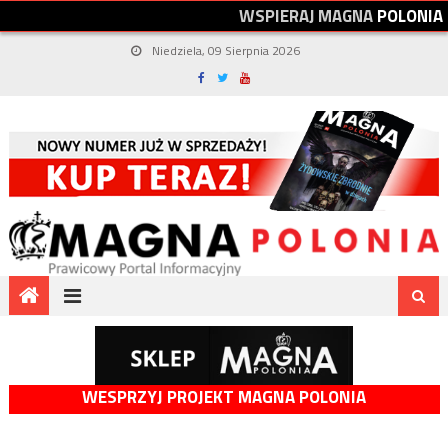
W
S
P
I
E
R
A
J
M
A
G
N
A
P
O
L
O
N
I
A
Niedziela, 09 Sierpnia 2026
WESPRZYJ PROJEKT MAGNA POLONIA