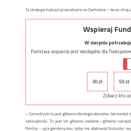
Ta strategia była już przerabiana na Zachodzie – teraz chcą 
Wspieraj Fund
W sierpniu potrzebu
Państwa wsparcie jest niezbędne dla funkcjonow
30 zł
50 zł
Zobacz kto w
– Genedryzm to jest główna ideologia ateistów. Jak kiedyś 
seksualność. To jest ich główne zadanie i główne narzęd
Reicha – ojca genderyzmu, żeby nie atakować Kościoła i wyż