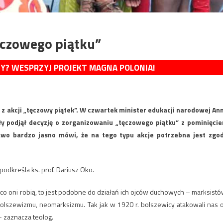
tęczowego piątku”
MY? WESPRZYJ PROJEKT MAGNA POLONIA!
ę z akcji „tęczowy piątek”. W czwartek minister edukacji narodowej An
oły podjął decyzję o zorganizowaniu „tęczowego piątku” z pominięci
awo bardzo jasno mówi, że na tego typu akcje potrzebna jest zgo
odkreśla ks. prof. Dariusz Oko.
co oni robią, to jest podobne do działań ich ojców duchowych – marksistó
lszewizmu, neomarksizmu. Tak jak w 1920 r. bolszewicy atakowali nas 
 zaznacza teolog.