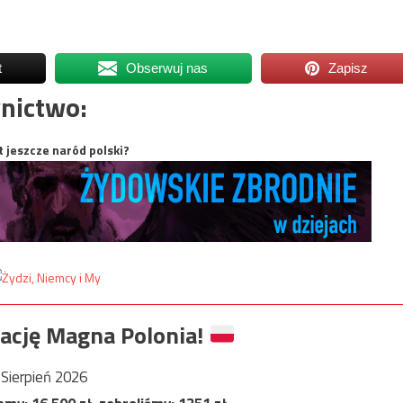
t
Obserwuj nas
Zapisz
nictwo:
t jeszcze naród polski?
ację Magna Polonia!
Sierpień 2026