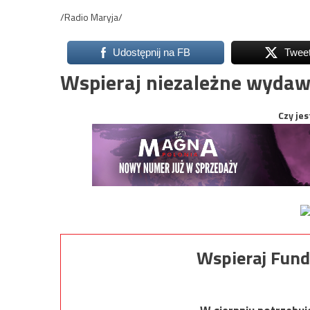
/Radio Maryja/
Udostępnij na FB
Twee
Wspieraj niezależne wydaw
Czy jes
Wspieraj Fund