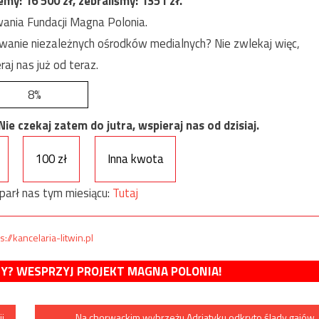
jemy:
16 500
zł, zebraliśmy:
1351
zł.
ania Fundacji Magna Polonia.
anie niezależnych ośrodków medialnych? Nie zwlekaj więc,
raj nas już od teraz.
8%
e czekaj zatem do jutra, wspieraj nas od dzisiaj.
100 zł
Inna kwota
parł nas tym miesiącu:
Tutaj
s://kancelaria-litwin.pl
MY? WESPRZYJ PROJEKT MAGNA POLONIA!
ii
Na chorwackim wybrzeżu Adriatyku odkryto ślady gajów