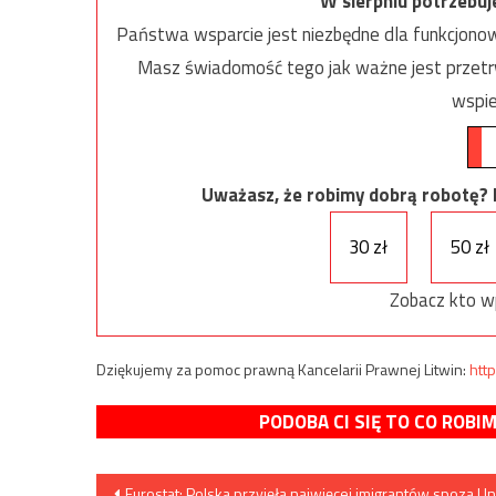
W sierpniu potrzebu
Państwa wsparcie jest niezbędne dla funkcjonow
Masz świadomość tego jak ważne jest przetrw
wspie
Uważasz, że robimy dobrą robotę? Ni
30 zł
50 zł
Zobacz kto w
Dziękujemy za pomoc prawną Kancelarii Prawnej Litwin:
http
PODOBA CI SIĘ TO CO ROBI
Nawigacja
Eurostat: Polska przyjęła najwięcej imigrantów spoza Un