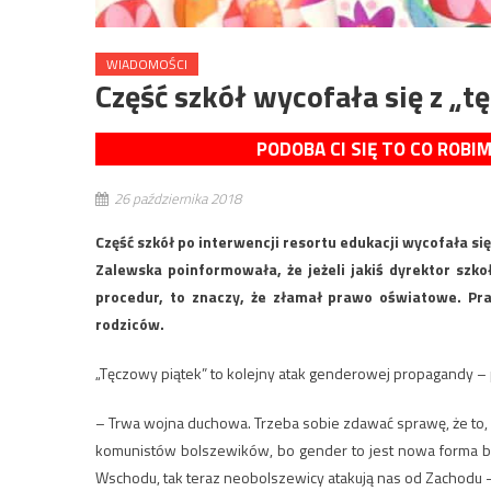
WIADOMOŚCI
Część szkół wycofała się z „
PODOBA CI SIĘ TO CO ROBI
26 października 2018
Część szkół po interwencji resortu edukacji wycofała si
Zalewska poinformowała, że jeżeli jakiś dyrektor szk
procedur, to znaczy, że złamał prawo oświatowe. Pr
rodziców.
„Tęczowy piątek” to kolejny atak genderowej propagandy – p
– Trwa wojna duchowa. Trzeba sobie zdawać sprawę, że to, 
komunistów bolszewików, bo gender to jest nowa forma bo
Wschodu, tak teraz neobolszewicy atakują nas od Zachodu –