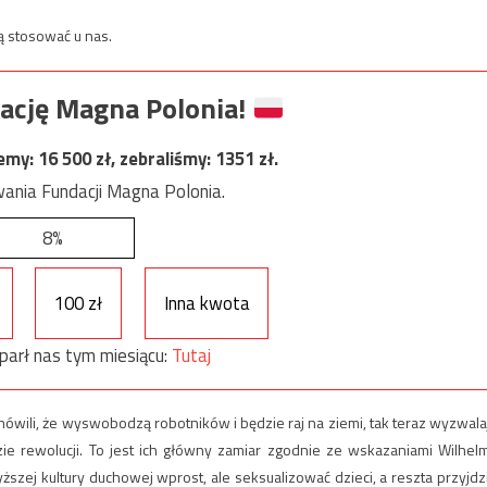
ją stosować u nas.
ację Magna Polonia!
jemy:
16 500
zł, zebraliśmy:
1351
zł.
ania Fundacji Magna Polonia.
8%
100 zł
Inna kwota
parł nas tym miesiącu:
Tutaj
mówili, że wyswobodzą robotników i będzie raj na ziemi, tak teraz wyzwala
zie rewolucji. To jest ich główny zamiar zgodnie ze wskazaniami Wilhel
szej kultury duchowej wprost, ale seksualizować dzieci, a reszta przyjdz