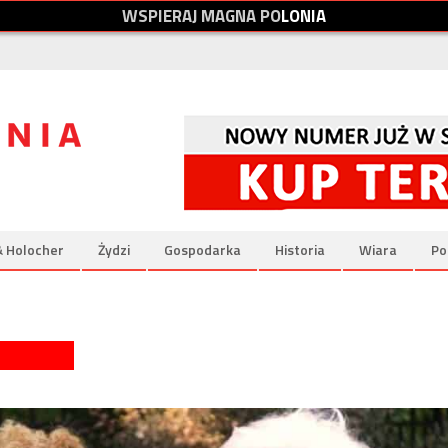
W
S
P
I
E
R
A
J
M
A
G
N
A
P
O
L
O
N
I
A
& Holocher
Żydzi
Gospodarka
Historia
Wiara
Po