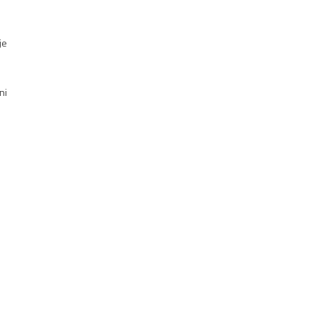
je
ni