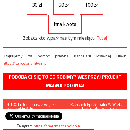
30 zł
50 zł
100 zł
Inna kwota
Zobacz kto wparł nas tym miesiącu:
Tutaj
Dziękujemy za pomoc prawną Kancelarii Prawnej Litwin:
https://kancelaria-litwin.pl
PODOBA CI SIĘ TO CO ROBIMY? WESPRZYJ PROJEKT
MAGNA POLONIA!
Nawigacja
100 lat temu nasze wojska
Rzecznik Episkopatu: W Wielki
Piątek obowiązuje post
wyzwoliły Wilno
ścisły
wpisu
Telegram
https://t.me/magnapolonia