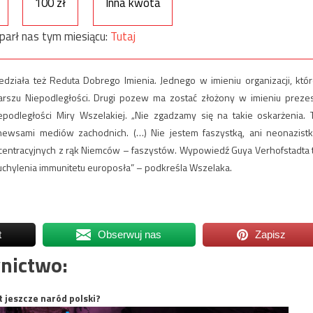
100 zł
Inna kwota
parł nas tym miesiącu:
Tutaj
iała też Reduta Dobrego Imienia. Jednego w imieniu organizacji, któr
Marszu Niepodległości. Drugi pozew ma zostać złożony w imieniu preze
podległości Miry Wszelakiej. „Nie zgadzamy się na takie oskarżenia. 
newsami mediów zachodnich. (…) Nie jestem faszystką, ani neonazistk
ncentracyjnych z rąk Niemców – faszystów. Wypowiedź Guya Verhofstadta 
uchylenia immunitetu europosła” – podkreśla Wszelaka.
t
Obserwuj nas
Zapisz
nictwo:
t jeszcze naród polski?