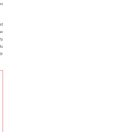
mu
st
 w
ży
du
dr