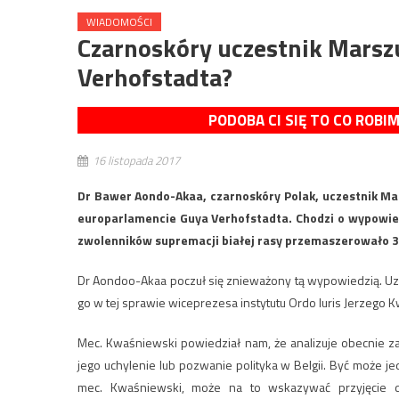
WIADOMOŚCI
Czarnoskóry uczestnik Marsz
Verhofstadta?
PODOBA CI SIĘ TO CO ROBI
16 listopada 2017
Dr Bawer Aondo-Akaa, czarnoskóry Polak, uczestnik Ma
europarlamencie Guya Verhofstadta. Chodzi o wypowiedź,
zwolenników supremacji białej rasy przemaszerowało 30
Dr Aondoo-Akaa poczuł się znieważony tą wypowiedzią. Uzn
go w tej sprawie wiceprezesa instytutu Ordo Iuris Jerzego
Mec. Kwaśniewski powiedział nam, że analizuje obecnie 
jego uchylenie lub pozwanie polityka w Belgii. Być może 
mec. Kwaśniewski, może na to wskazywać przyjęcie