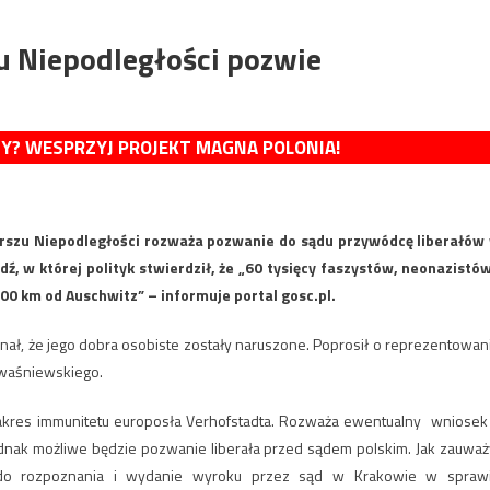
u Niepodległości pozwie
MY? WESPRZYJ PROJEKT MAGNA POLONIA!
rszu Niepodległości rozważa pozwanie do sądu przywódcę liberałów
 w której polityk stwierdził, że „60 tysięcy faszystów, neonazistów
0 km od Auschwitz” – informuje portal gosc.pl.
ał, że jego dobra osobiste zostały naruszone. Poprosił o reprezentowan
 Kwaśniewskiego.
zakres immunitetu europosła Verhofstadta. Rozważa ewentualny wniosek
jednak możliwe będzie pozwanie liberała przed sądem polskim. Jak zauważ
 do rozpoznania i wydanie wyroku przez sąd w Krakowie w spraw