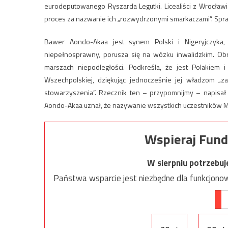
eurodeputowanego Ryszarda Legutki. Licealiści z Wrocławia,
proces za nazwanie ich „rozwydrzonymi smarkaczami”. Spra
Bawer Aondo-Akaa jest synem Polski i Nigeryjczyka, 
niepełnosprawny, porusza się na wózku inwalidzkim. Obroni
marszach niepodległości. Podkreśla, że jest Polakiem 
Wszechpolskiej, dziękując jednocześnie jej władzom „
stowarzyszenia”. Rzecznik ten – przypomnijmy – napisał 
Aondo-Akaa uznał, że nazywanie wszystkich uczestników Ma
Wspieraj Fund
W sierpniu potrzebu
Państwa wsparcie jest niezbędne dla funkcjonow