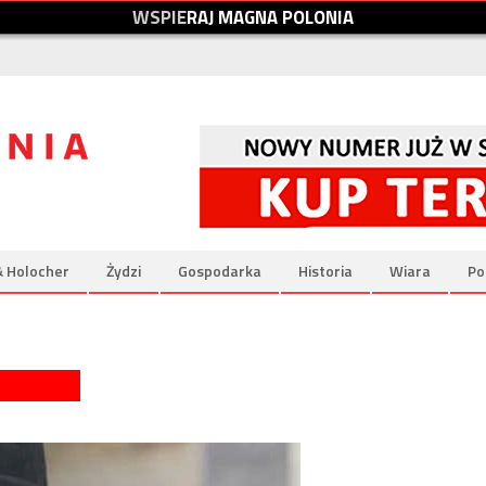
W
S
P
I
E
R
A
J
M
A
G
N
A
P
O
L
O
N
I
A
& Holocher
Żydzi
Gospodarka
Historia
Wiara
Po