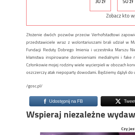
30 zł
50 zł
Zobacz kto w
Złożenie dwóch pozwów przeciw Verhofstadtowi zapowiedz
przedstawiciele wraz z wolontariuszami brali udział w 
Fundacji Reduty Dobrego Imienia i uczestnika Marszu Nie
kłamstwa inspirowane doniesieniami medialnymi i fake 
Członkowie mojej rodziny wiele wycierpieli w obozach ko
oszczerczy atak niepoparty dowodami. Będziemy dążyli do 
/gosc.pl/
Udostępnij na FB
Twee
Wspieraj niezależne wydaw
Czy jes