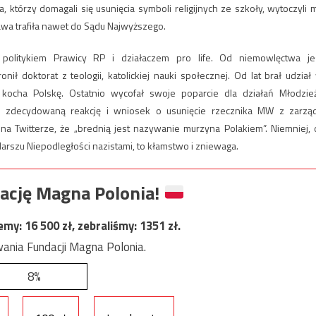
 którzy domagali się usunięcia symboli religijnych ze szkoły, wytoczyli 
wa trafiła nawet do Sądu Najwyższego.
politykiem Prawicy RP i działaczem pro life. Od niemowlęctwa je
ł doktorat z teologii, katolickiej nauki społecznej. Od lat brał udział
i kocha Polskę. Ostatnio wycofał swoje poparcie dla działań Młodzie
za zdecydowaną reakcję i wniosek o usunięcie rzecznika MW z zarzą
na Twitterze, że „brednią jest nazywanie murzyna Polakiem”. Niemniej, 
rszu Niepodległości nazistami, to kłamstwo i zniewaga.
ację Magna Polonia!
jemy:
16 500
zł, zebraliśmy:
1351
zł.
ania Fundacji Magna Polonia.
8%