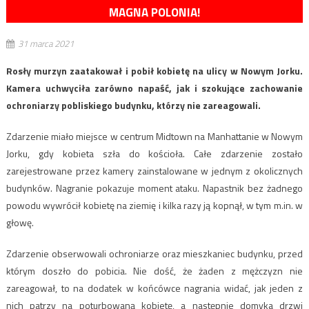
MAGNA POLONIA!
31 marca 2021
Rosły murzyn zaatakował i pobił kobietę na ulicy w Nowym Jorku.
Kamera uchwyciła zarówno napaść, jak i szokujące zachowanie
ochroniarzy pobliskiego budynku, którzy nie zareagowali.
Zdarzenie miało miejsce w centrum Midtown na Manhattanie w Nowym
Jorku, gdy kobieta szła do kościoła. Całe zdarzenie zostało
zarejestrowane przez kamery zainstalowane w jednym z okolicznych
budynków. Nagranie pokazuje moment ataku. Napastnik bez żadnego
powodu wywrócił kobietę na ziemię i kilka razy ją kopnął, w tym m.in. w
głowę.
Zdarzenie obserwowali ochroniarze oraz mieszkaniec budynku, przed
którym doszło do pobicia. Nie dość, że żaden z mężczyzn nie
zareagował, to na dodatek w końcówce nagrania widać, jak jeden z
nich patrzy na poturbowaną kobietę, a następnie domyka drzwi