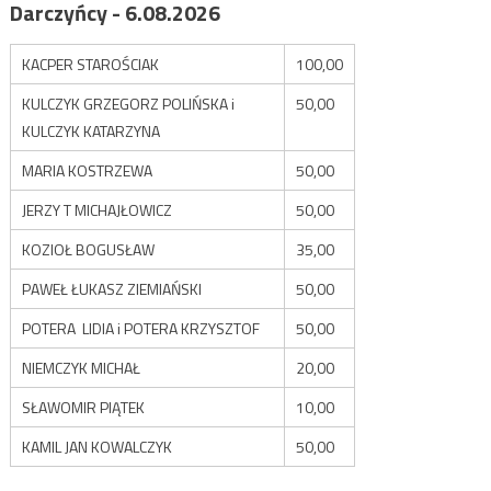
Darczyńcy - 6.08.2026
KACPER STAROŚCIAK
100,00
KULCZYK GRZEGORZ POLIŃSKA i
50,00
KULCZYK KATARZYNA
MARIA KOSTRZEWA
50,00
JERZY T MICHAJŁOWICZ
50,00
KOZIOŁ BOGUSŁAW
35,00
PAWEŁ ŁUKASZ ZIEMIAŃSKI
50,00
POTERA LIDIA i POTERA KRZYSZTOF
50,00
NIEMCZYK MICHAŁ
20,00
SŁAWOMIR PIĄTEK
10,00
KAMIL JAN KOWALCZYK
50,00