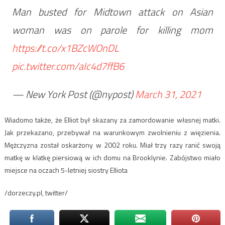
Man busted for Midtown attack on Asian
woman was on parole for killing mom
https://t.co/x1BZcWOnDL
pic.twitter.com/aIc4d7ffB6
— New York Post (@nypost)
March 31, 2021
Wiadomo także, że Elliot był skazany za zamordowanie własnej matki.
Jak przekazano, przebywał na warunkowym zwolnieniu z więzienia.
Mężczyzna został oskarżony w 2002 roku. Miał trzy razy ranić swoją
matkę w klatkę piersiową w ich domu na Brooklynie. Zabójstwo miało
miejsce na oczach 5-letniej siostry Elliota
/dorzeczy.pl, twitter/