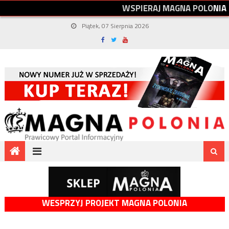
W
S
P
I
E
R
A
J
M
A
G
N
A
P
O
L
O
N
I
A
Piątek, 07 Sierpnia 2026
WESPRZYJ PROJEKT MAGNA POLONIA