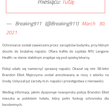
miesiącu:
Tutaj
— Breaking911 (@Breaking911)
March 30,
2021
Ochroniarze zostali zawieszeni przez zarządców budynku, przy którym
doszło do brutalnej napaści. Ofiara trafiła do szpitala NYU Langone
Health i w stanie stabilnym znajduje się pod opieką lekarzy.
Policji udało się namierzyć sprawcę napaści. Okazał się nim 38-letni
Brandon Elliot. Mężczyzna został aresztowany w nocy z wtorku na
środę. Usłyszał już zarzuty m.in. napaści i przestępstwa z nienawiści.
Według informacji, jakimi dysponuje nowojorska policja Brandon Elliot
mieszka w pobliskim hotelu, który pełni funkcję schroniska dla
bezdomnych.