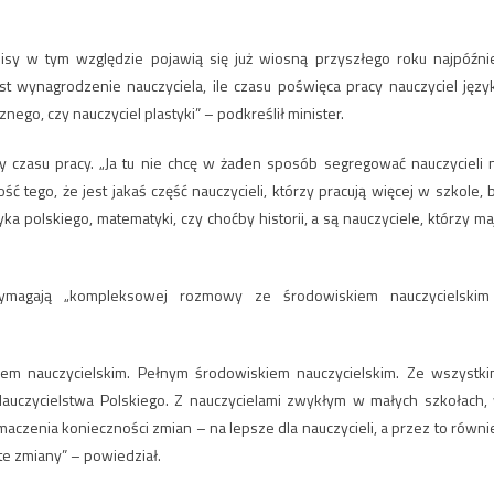
pisy w tym względzie pojawią się już wiosną przyszłego roku najpóźnie
st wynagrodzenie nauczyciela, ile czasu poświęca pracy nauczyciel języ
nego, czy nauczyciel plastyki” – podkreślił minister.
dy czasu pracy. „Ja tu nie chcę w żaden sposób segregować nauczycieli 
 tego, że jest jakaś część nauczycieli, którzy pracują więcej w szkole, 
a polskiego, matematyki, czy choćby historii, a są nauczyciele, którzy ma
wymagają „kompleksowej rozmowy ze środowiskiem nauczycielskim
iem nauczycielskim. Pełnym środowiskiem nauczycielskim. Ze wszystki
auczycielstwa Polskiego. Z nauczycielami zwykłym w małych szkołach,
maczenia konieczności zmian – na lepsze dla nauczycieli, a przez to równi
te zmiany” – powiedział.