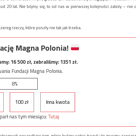
od 20 lat. Nie bójmy się, to od nas w pierwszej kolejności zależy – nie 
ereg rzeczy, które poszły nie tak jak trzeba.
ację Magna Polonia!
jemy:
16 500
zł, zebraliśmy:
1351
zł.
ania Fundacji Magna Polonia.
8%
100 zł
Inna kwota
parł nas tym miesiącu:
Tutaj
łecznych poszedł nie tam, gdzie byśmy sobie życzyli i to musimy zawraca