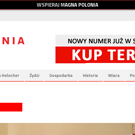
W
S
P
I
E
R
A
J
M
A
G
N
A
P
O
L
O
N
I
A
& Holocher
Żydzi
Gospodarka
Historia
Wiara
Po