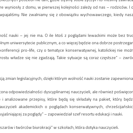
óre wyniosły z domu, w pierwszej kolejności zależy od nas – rodziców. I 
 wpajaliśmy. Nie zwalniamy się z obowiązku wychowawczego, kiedy nas
ność nauki – jej nie ma. O ile ktoś z poglądami lewackimi może bez tru
ym uniwersytecie publicznym, a co więcej będzie ona dobrze postrzega
onferencji pro-life, czy o tematyce konserwatywnej, katolickiej nie moż
ostu władze się nie zgadzają. Takie sytuacje są coraz częstsze” – zwróc
cją zmian legislacyjnych, dzięki którym wolność nauki zostanie zapewniona
cona odpowiedzialności dyscyplinarnej nauczycieli, ale również poświęco
 i analizowane przepisy, które będą się składały na pakiet, który będz
auczycieli akademickich o poglądach konserwatywnych, chrześcijańskic
aśniającej za poglądy” – zapowiedział szef resortu edukacji i nauki.
zarów i twórców biurokracji” w szkołach, która dotyka nauczycieli.