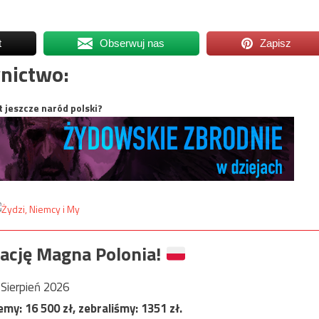
t
Obserwuj nas
Zapisz
nictwo:
t jeszcze naród polski?
ację Magna Polonia!
Sierpień 2026
jemy:
16 500
zł, zebraliśmy:
1351
zł.