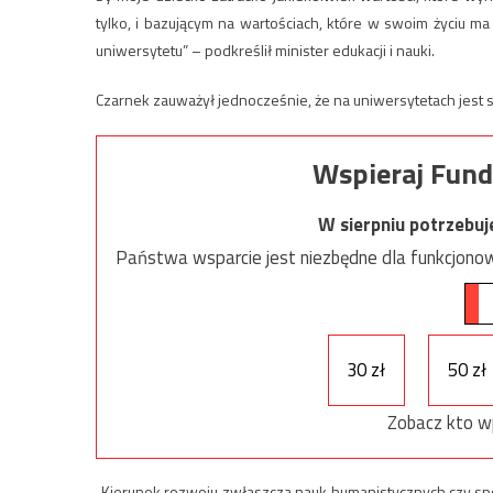
tylko, i bazującym na wartościach, które w swoim życiu ma 
uniwersytetu” – podkreślił minister edukacji i nauki.
Czarnek zauważył jednocześnie, że na uniwersytetach jest sz
Wspieraj Fund
W sierpniu potrzebu
Państwa wsparcie jest niezbędne dla funkcjonow
30 zł
50 zł
Zobacz kto w
„Kierunek rozwoju zwłaszcza nauk humanistycznych czy spo