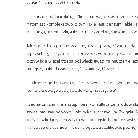
czasie” – zaznaczył Czarnek.
„Ja zacznę od biurokracji. Nie mam wątpliwości, że prze
natomiast kompleksowo o tym jakie jest pensum, jakie je
polskiego, matematyki, a ile np. nauczyciel wychowania fizycz
Jak dodał, to są różne wymiary czasu pracy, różne nakła
lepszych i gorszych, ale przecież wszyscy mamy świadomość
oczywiście więcej trzeba poświęcić uwagi na nauczenie język
mniejszy nakład czasu pracy” – zauważył Czarnek.
Podkreślił jednocześnie, że wszystkie te kwestie 
kompleksowego podejścia do karty nauczyciela”.
„Żadna zmiana nie nastąpi bez konsultacji ze środowisk
związkami zawodowymi, nie tylko z prezydium Związku N
dużych szkołach, ale i w tych wielkomiejskich, bo bez wytłu
na lepsze dla uczniów – trudno będzie zaaplikować później 