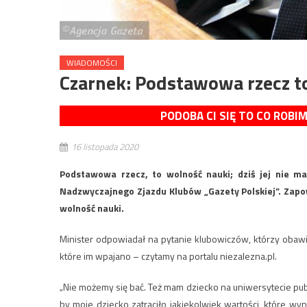
WIADOMOŚCI
Czarnek: Podstawowa rzecz to
PODOBA CI SIĘ TO CO ROBI
16 listopada 2020
Podstawowa rzecz, to wolność nauki; dziś jej nie ma
Nadzwyczajnego Zjazdu Klubów „Gazety Polskiej”. Zapow
wolność nauki.
Minister odpowiadał na pytanie klubowiczów, którzy obawiaj
które im wpajano – czytamy na portalu niezalezna.pl.
„Nie możemy się bać. Też mam dziecko na uniwersytecie pu
by moje dziecko zatraciło jakiekolwiek wartości, które w