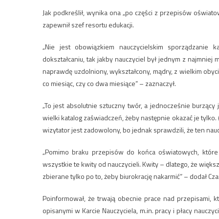
Jak podkreślił, wynika ona „po części z przepisów oświat
zapewnił szef resortu edukacji.
„Nie jest obowiązkiem nauczycielskim sporządzanie ka
dokształcaniu, tak jakby nauczyciel był jednym z najmniej 
naprawdę uzdolniony, wykształcony, mądry, z wielkim obyci
co miesiąc, czy co dwa miesiące” – zaznaczył.
„To jest absolutnie sztuczny twór, a jednocześnie burzący
wielki katalog zaświadczeń, żeby następnie okazać je tylko. 
wizytator jest zadowolony, bo jednak sprawdzili, że ten nauc
„Pomimo braku przepisów do końca oświatowych, które b
wszystkie te kwity od nauczycieli. Kwity – dlatego, że więk
zbierane tylko po to, żeby biurokrację nakarmić” – dodał Cza
Poinformował, że trwają obecnie prace nad przepisami, kt
opisanymi w Karcie Nauczyciela, m.in. pracy i płacy nauc