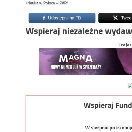
/Nauka w Polsce – PAP/
Udostępnij na FB
Twee
Wspieraj niezależne wydaw
Czy jes
Wspieraj Fund
W sierpniu potrzebu