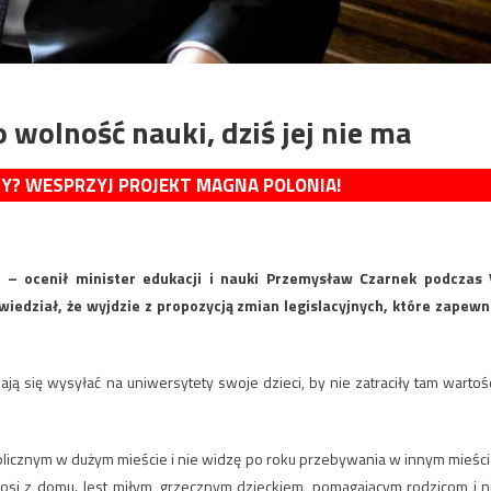
 wolność nauki, dziś jej nie ma
MY? WESPRZYJ PROJEKT MAGNA POLONIA!
 – ocenił minister edukacji i nauki Przemysław Czarnek podczas 
iedział, że wyjdzie z propozycją zmian legislacyjnych, które zapewn
ą się wysyłać na uniwersytety swoje dzieci, by nie zatraciły tam wartośc
blicznym w dużym mieście i nie widzę po roku przebywania w innym mieści
ynosi z domu. Jest miłym, grzecznym dzieckiem, pomagającym rodzicom i n