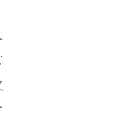
 –
 i
ek
ia
en
 i
ją
są
mi
im