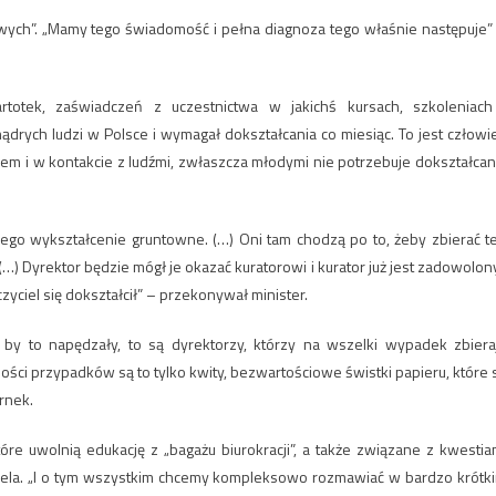
owych”. „Mamy tego świadomość i pełna diagnoza tego właśnie następuje”
rtotek, zaświadczeń z uczestnictwa w jakichś kursach, szkoleniach
mądrych ludzi w Polsce i wymagał dokształcania co miesiąc. To jest człowi
em i w kontakcie z ludźmi, zwłaszcza młodymi nie potrzebuje dokształcan
 jego wykształcenie gruntowne. (…) Oni tam chodzą po to, żeby zbierać t
(…) Dyrektor będzie mógł je okazać kuratorowi i kurator już jest zadowolony
zyciel się dokształcił” – przekonywał minister.
y to napędzały, to są dyrektorzy, którzy na wszelki wypadek zbiera
szości przypadków są to tylko kwity, bezwartościowe świstki papieru, które 
rnek.
óre uwolnią edukację z „bagażu biurokracji”, a także związane z kwestia
zyciela. „I o tym wszystkim chcemy kompleksowo rozmawiać w bardzo krótk