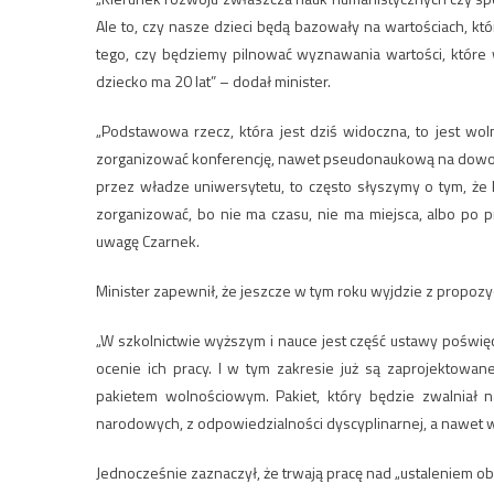
Ale to, czy nasze dzieci będą bazowały na wartościach, kt
tego, czy będziemy pilnować wyznawania wartości, które
dziecko ma 20 lat” – dodał minister.
„Podstawowa rzecz, która jest dziś widoczna, to jest wol
zorganizować konferencję, nawet pseudonaukową na dowoln
przez władze uniwersytetu, to często słyszymy o tym, że k
zorganizować, bo nie ma czasu, nie ma miejsca, albo po pr
uwagę Czarnek.
Minister zapewnił, że jeszcze w tym roku wyjdzie z propozy
„W szkolnictwie wyższym i nauce jest część ustawy poświę
ocenie ich pracy. I w tym zakresie już są zaprojektowane
pakietem wolnościowym. Pakiet, który będzie zwalniał n
narodowych, z odpowiedzialności dyscyplinarnej, a nawet wyj
Jednocześnie zaznaczył, że trwają pracę nad „ustaleniem obs