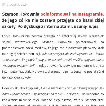
4 września 2024
Szymon Hołownia
poinformował na Instagramie
,
że jego córka nie została przyjęta do katolickiej
szkoły. Po dyskusji z internautami, usunął wpis.
Córka Hołowni nie została przyjęta do katolickiej szkoły. Marszałek
sejmu warszawskiego Szymon Hołownia poinformował za
pośrednictwem social mediów, że jego córka postawiła pierwszy krok
na długiej ścieżce edukacji.
„Mania przejęta, ale zachwycona. Ja – ledwo
to przeżyłem. W głowie huragan wzruszeń, troski, myśli o upływie czasu,
własnych wspomnień”
– relacjonował. W pewnym momencie jedna z
internautek zapytała Hołownię, dlaczego razem z żoną nie posłał córki
do katolickiej szkoły.
Lider Polski 2050 napisał:
„Ale nie zostaliśmy do niej z Manią przyjęci. Jak
nam wytłumaczono – ze względu na mnie”
– przyznał. Nie wiadomo co
konkretnie miały na myśli władze niepublicznej szkoły. Dziennikarze
„Faktu” wytypowali placówkę, a z jej statutu wynika, że jest ona