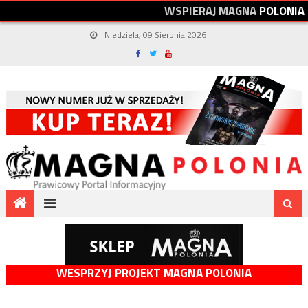
W
S
P
I
E
R
A
J
M
A
G
N
A
P
O
L
O
N
I
A
Niedziela, 09 Sierpnia 2026
WESPRZYJ PROJEKT MAGNA POLONIA