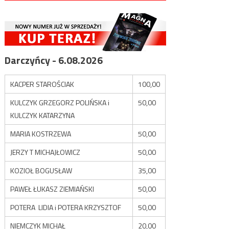
Darczyńcy - 6.08.2026
KACPER STAROŚCIAK
100,00
KULCZYK GRZEGORZ POLIŃSKA i
50,00
KULCZYK KATARZYNA
MARIA KOSTRZEWA
50,00
JERZY T MICHAJŁOWICZ
50,00
KOZIOŁ BOGUSŁAW
35,00
PAWEŁ ŁUKASZ ZIEMIAŃSKI
50,00
POTERA LIDIA i POTERA KRZYSZTOF
50,00
NIEMCZYK MICHAŁ
20,00