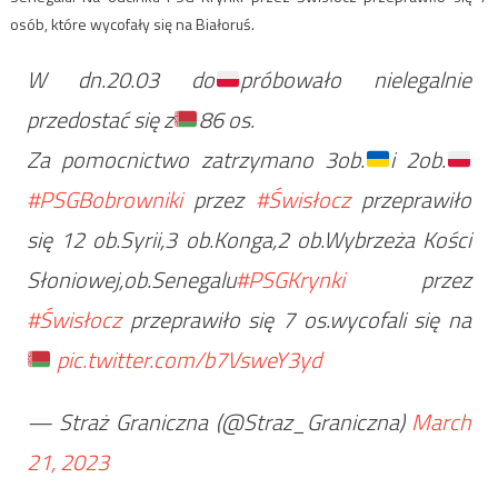
osób, które wycofały się na Białoruś.
W dn.20.03 do
próbowało nielegalnie
przedostać się z
86 os.
Za pomocnictwo zatrzymano 3ob.
i 2ob.
#PSGBobrowniki
przez
#Świsłocz
przeprawiło
się 12 ob.Syrii,3 ob.Konga,2 ob.Wybrzeża Kości
Słoniowej,ob.Senegalu
#PSGKrynki
przez
#Świsłocz
przeprawiło się 7 os.wycofali się na
pic.twitter.com/b7VsweY3yd
— Straż Graniczna (@Straz_Graniczna)
March
21, 2023