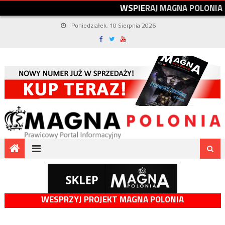
W
S
P
I
E
R
A
J
M
A
G
N
A
P
O
L
O
N
I
A
Poniedziałek, 10 Sierpnia 2026
WESPRZYJ PROJEKT MAGNA POLONIA