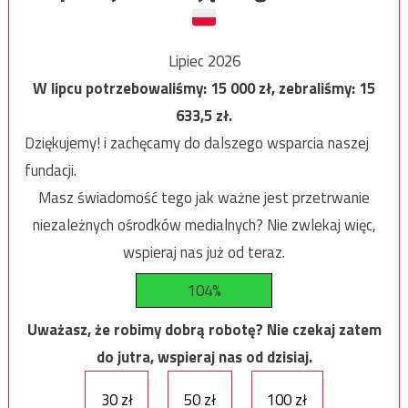
Lipiec 2026
W lipcu potrzebowaliśmy:
15 000
zł, zebraliśmy:
15
633,5
zł.
Dziękujemy! i zachęcamy do dalszego wsparcia naszej
fundacji.
Masz świadomość tego jak ważne jest przetrwanie
niezależnych ośrodków medialnych? Nie zwlekaj więc,
wspieraj nas już od teraz.
104%
Uważasz, że robimy dobrą robotę? Nie czekaj zatem
do jutra, wspieraj nas od dzisiaj.
30 zł
50 zł
100 zł