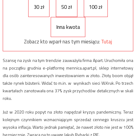
30 zł
50 zł
100 zł
Inna kwota
Zobacz kto wparł nas tym miesiącu:
Tutaj
Szansę na zysk na tym trendzie zauważyła firma Apart. Uruchomiła ona
na początku grudnia e-platformę mennica.apart.pl, sklep internetowy
dla osób zainteresowanych inwestowaniem w złoto. Złoty boom objął
także rynek biżuterii. Widać to m.in. w wynikach sieci W.Kruk. Po trzech
kwartałach zanotowała ona 37% zysk przychodów detalicznych w skali
roku.
Już w 2020 roku popyt na złoto napędzał kryzys pandemiczny. Teraz
kolejnym czynnikiem wzmacniającym sprzedaż cennego kruszcu jest
wysoka inflacja. Warto jednak pamiętać, że nawet złoto nie jest w 100%
bezpiecznie. Zwraca na to uwagę Jakub Rybacki z PIE.