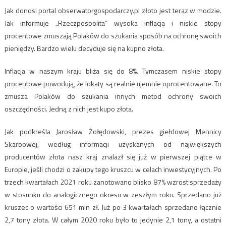
Jak donosi portal obserwatorgospodarczy.pl złoto jest teraz w modzie.
Jak informuje
„Rzeczpospolita” wysoka inflacja i niskie stopy
procentowe zmuszają Polaków do szukania sposób na ochronę swoich
pieniędzy. Bardzo wielu decyduje się na kupno złota.
Inflacja w naszym kraju bliża się do 8%. Tymczasem niskie stopy
procentowe powodują, że lokaty są realnie ujemnie oprocentowane. To
zmusza Polaków do szukania innych metod ochrony swoich
oszczędności. Jedną z nich jest kupo złota.
Jak podkreśla Jarosław Żołędowski, prezes giełdowej Mennicy
Skarbowej, według informacji uzyskanych od największych
producentów złota nasz kraj znalazł się już w pierwszej piątce w
Europie, jeśli chodzi o zakupy tego kruszcu w celach inwestycyjnych. Po
trzech kwartałach 2021 roku zanotowano blisko 87% wzrost sprzedaży
w stosunku do analogicznego okresu w zeszłym roku. Sprzedano już
kruszec o wartości 651 mln zł. Już po 3 kwartałach sprzedano łącznie
2,7 tony złota. W całym 2020 roku było to jedynie 2,1 tony, a ostatni