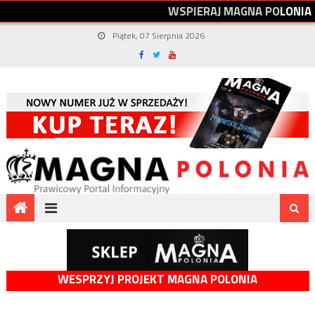
W
S
P
I
E
R
A
J
M
A
G
N
A
P
O
L
O
N
I
A
Piątek, 07 Sierpnia 2026
WESPRZYJ PROJEKT MAGNA POLONIA