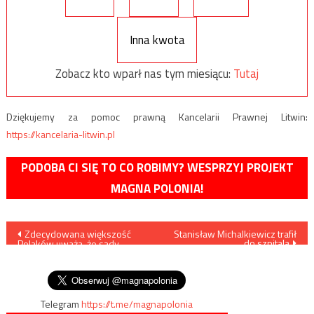
Inna kwota
Zobacz kto wparł nas tym miesiącu:
Tutaj
Dziękujemy za pomoc prawną Kancelarii Prawnej Litwin:
https://kancelaria-litwin.pl
PODOBA CI SIĘ TO CO ROBIMY? WESPRZYJ PROJEKT
MAGNA POLONIA!
Nawigacja
Zdecydowana większość
Stanisław Michalkiewicz trafił
do szpitala
Polaków uważa, że sądy
wpisu
traktują celebrytów
pobłażliwie
Telegram
https://t.me/magnapolonia