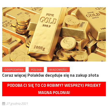
GOSPODARKA
POLSKA
WIADOMOŚCI
Coraz więcej Polaków decyduje się na zakup złota
PODOBA CI SIĘ TO CO ROBIMY? WESPRZYJ PROJEKT
MAGNA POLONIA!
27 grudnia 2021