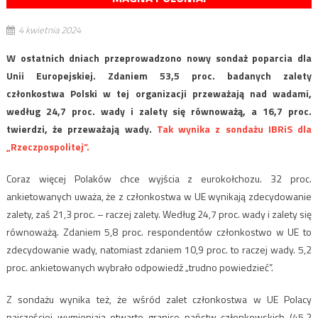
4 kwietnia 2024
W ostatnich dniach przeprowadzono nowy sondaż poparcia dla
Unii Europejskiej. Zdaniem 53,5 proc. badanych zalety
członkostwa Polski w tej organizacji przeważają nad wadami,
według 24,7 proc. wady i zalety się równoważą, a 16,7 proc.
twierdzi, że przeważają wady.
Tak wynika z sondażu IBRiS dla
„Rzeczpospolitej”.
Coraz więcej Polaków chce wyjścia z eurokołchozu. 32 proc.
ankietowanych uważa, że z członkostwa w UE wynikają zdecydowanie
zalety, zaś 21,3 proc. – raczej zalety. Według 24,7 proc. wady i zalety się
równoważą. Zdaniem 5,8 proc. respondentów członkostwo w UE to
zdecydowanie wady, natomiast zdaniem 10,9 proc. to raczej wady. 5,2
proc. ankietowanych wybrało odpowiedź „trudno powiedzieć”.
Z sondażu wynika też, że wśród zalet członkostwa w UE Polacy
najczęściej wymieniają otwarte granice państw członkowskich (45,2