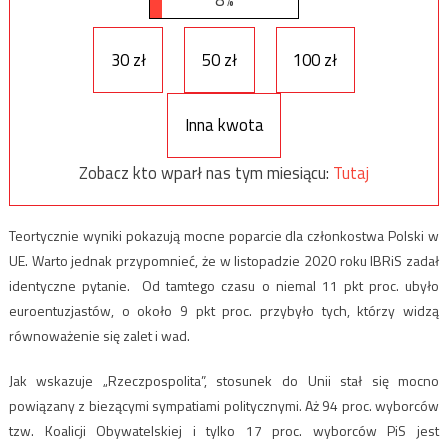
30 zł
50 zł
100 zł
Inna kwota
Zobacz kto wparł nas tym miesiącu:
Tutaj
Teortycznie wyniki pokazują mocne poparcie dla członkostwa Polski w
UE. Warto jednak przypomnieć, że w listopadzie 2020 roku IBRiS zadał
identyczne pytanie. Od tamtego czasu o niemal 11 pkt proc. ubyło
euroentuzjastów, o około 9 pkt proc. przybyło tych, którzy widzą
równoważenie się zalet i wad.
Jak wskazuje „Rzeczpospolita”, stosunek do Unii stał się mocno
powiązany z biezącymi sympatiami politycznymi. Aż 94 proc. wyborców
tzw. Koalicji Obywatelskiej i tylko 17 proc. wyborców PiS jest