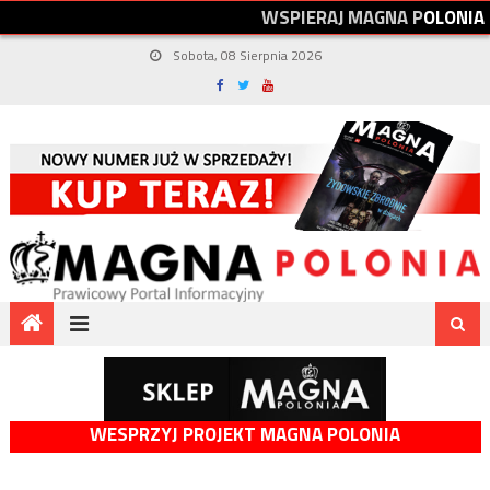
W
S
P
I
E
R
A
J
M
A
G
N
A
P
O
L
O
N
I
A
Sobota, 08 Sierpnia 2026
WESPRZYJ PROJEKT MAGNA POLONIA