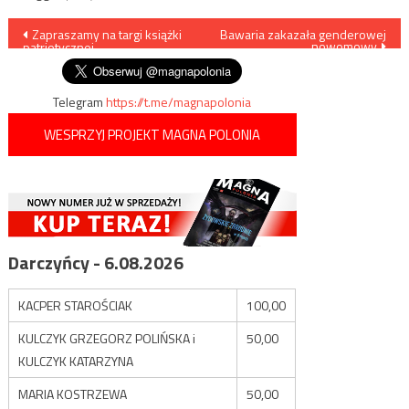
Nawigacja
Zapraszamy na targi książki
Bawaria zakazała genderowej
nowomowy
patriotycznej
wpisu
Telegram
https://t.me/magnapolonia
WESPRZYJ PROJEKT MAGNA POLONIA
Darczyńcy - 6.08.2026
KACPER STAROŚCIAK
100,00
KULCZYK GRZEGORZ POLIŃSKA i
50,00
KULCZYK KATARZYNA
MARIA KOSTRZEWA
50,00