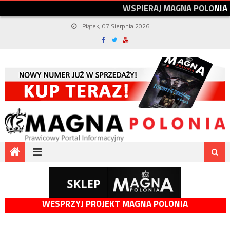
W
S
P
I
E
R
A
J
M
A
G
N
A
P
O
L
O
N
I
A
Piątek, 07 Sierpnia 2026
WESPRZYJ PROJEKT MAGNA POLONIA