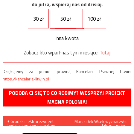
do jutra, wspieraj nas od dzisiaj.
30 zł
50 zł
100 zł
Inna kwota
Zobacz kto wparł nas tym miesiącu:
Tutaj
Dziękujemy za pomoc prawną Kancelarii Prawnej Litwin:
https://kancelaria-litwin.pl
PODOBA CI SIĘ TO CO ROBIMY? WESPRZYJ PROJEKT
MAGNA POLONIA!
Nawigacja
Grodzki: Jeśli prezydent
Marszałek Witek wyznaczyła
datę wyborów
będzie z opozycji, możliwe
prezydenckich
wpisu
wcześniejsze wybory