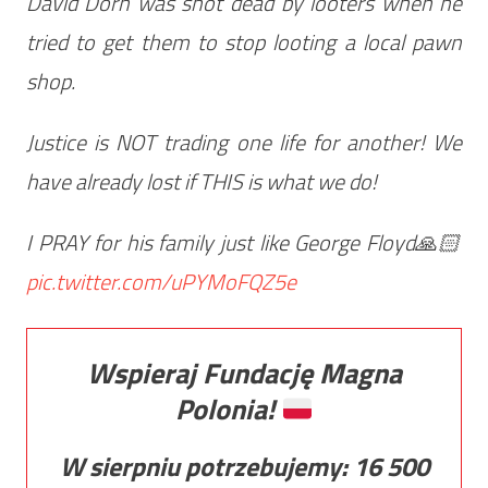
David Dorn was shot dead by looters when he
tried to get them to stop looting a local pawn
shop.
Justice is NOT trading one life for another! We
have already lost if THIS is what we do!
I PRAY for his family just like George Floyd🙏🏻
pic.twitter.com/uPYMoFQZ5e
Wspieraj Fundację Magna
Polonia!
W sierpniu potrzebujemy:
16 500