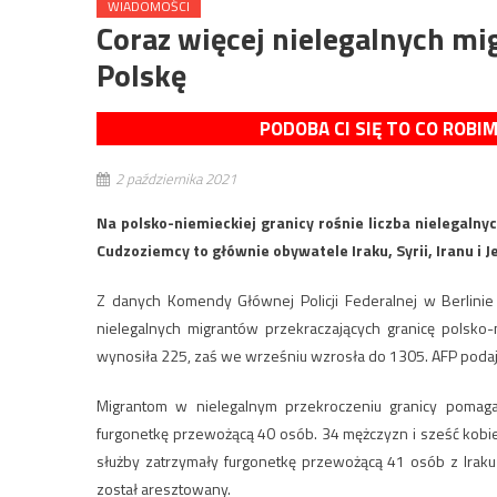
WIADOMOŚCI
Coraz więcej nielegalnych mi
Polskę
PODOBA CI SIĘ TO CO ROBI
2 października 2021
Na polsko-niemieckiej granicy rośnie liczba nielegaln
Cudzoziemcy to głównie obywatele Iraku, Syrii, Iranu i 
Z danych Komendy Głównej Policji Federalnej w Berlinie
nielegalnych migrantów przekraczających granicę polsko-
wynosiła 225, zaś we wrześniu wzrosła do 1305. AFP podaje, ż
Migrantom w nielegalnym przekroczeniu granicy pomaga
furgonetkę przewożącą 40 osób. 34 mężczyzn i sześć kobiet
służby zatrzymały furgonetkę przewożącą 41 osób z Iraku 
został aresztowany.