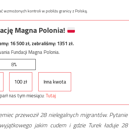
ć wzmożonych kontroli w pobliżu granicy z Polską.
ację Magna Polonia!
jemy:
16 500
zł, zebraliśmy:
1351
zł.
ania Fundacji Magna Polonia.
8%
100 zł
Inna kwota
parł nas tym miesiącu:
Tutaj
emiec przewoził 28 nielegalnych migrantów. Pytanie
 wyjątkowego jakim cudem i gdzie Turek ładuje 28