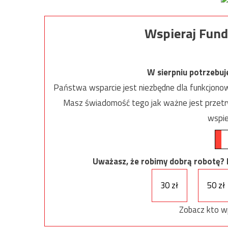
Wspieraj Fund
W sierpniu potrzebu
Państwa wsparcie jest niezbędne dla funkcjonow
Masz świadomość tego jak ważne jest przetrw
wspie
Uważasz, że robimy dobrą robotę? Ni
30 zł
50 zł
Zobacz kto w