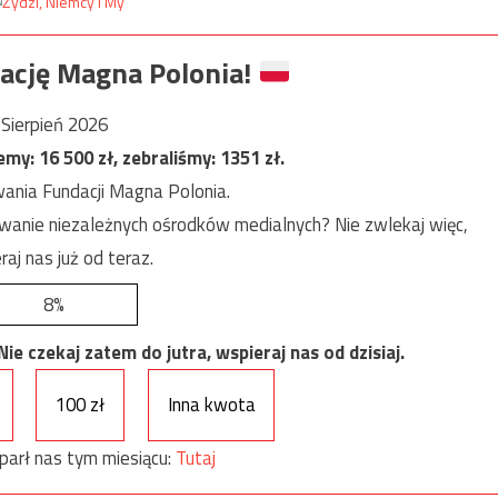
ację Magna Polonia!
Sierpień 2026
jemy:
16 500
zł, zebraliśmy:
1351
zł.
ania Fundacji Magna Polonia.
anie niezależnych ośrodków medialnych? Nie zwlekaj więc,
raj nas już od teraz.
8%
e czekaj zatem do jutra, wspieraj nas od dzisiaj.
100 zł
Inna kwota
parł nas tym miesiącu:
Tutaj