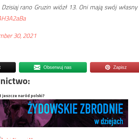
zisiaj rano Gruzin wiózł 13. Oni mają swój własny
GAH3A2aBa
mber 30, 2021
t
Obserwuj nas
Zapisz
nictwo:
t jeszcze naród polski?