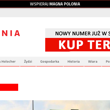
W
S
P
I
E
R
A
J
M
A
G
N
A
P
O
L
O
N
I
A
& Holocher
Żydzi
Gospodarka
Historia
Wiara
Po