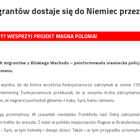
grantów dostaje się do Niemiec przez
MY? WESPRZYJ PROJEKT MAGNA POLONIA!
ych migrantów z Bliskiego Wschodu – poinformowała niemiecka policj
Jemenu.
 wynika, że do końca września funkcjonariusze zatrzymali w sumie 15
niemiecką. Funkcjonariusze przekazali, że w sierpniu liczba zatrzymany
e migranci pochodzili głównie z Iraku, Syrii, Iranu i Jemenu.
ją przemytnicy. W czwartek niedaleko Frankfurtu nad Odrą zatrzyma
 trafiło do aresztu. Z kolei w pobliżu miejscowości Ragow w Brandenburg
i Syrii, w tym kobietę i dwoje dzieci. Także i w tym przypadku przemytn