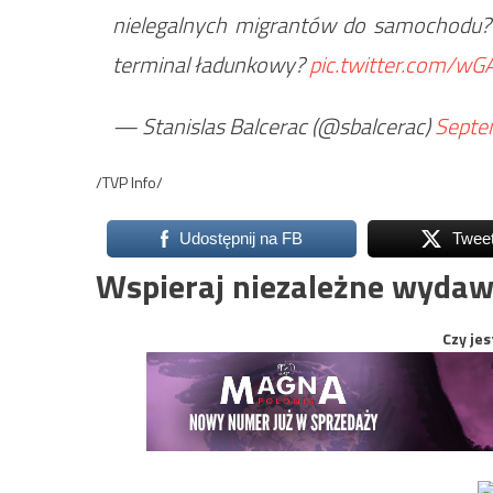
nielegalnych migrantów do samochodu? D
terminal ładunkowy?
pic.twitter.com/w
— Stanislas Balcerac (@sbalcerac)
Septe
/TVP Info/
Udostępnij na FB
Twee
Wspieraj niezależne wydaw
Czy jes