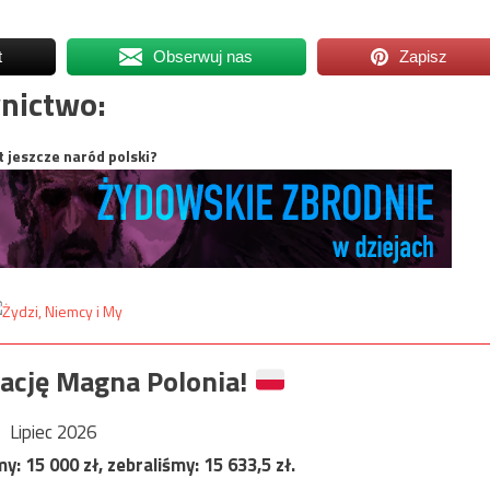
t
Obserwuj nas
Zapisz
nictwo:
t jeszcze naród polski?
ację Magna Polonia!
Lipiec 2026
my:
15 000
zł, zebraliśmy:
15 633,5
zł.