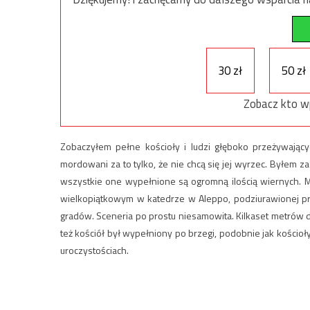
30 zł
50 zł
Zobacz kto w
Zobaczyłem pełne kościoły i ludzi głęboko przeżywającyc
mordowani za to tylko, że nie chcą się jej wyrzec. Byłem z
wszystkie one wypełnione są ogromną ilością wiernych.
wielkopiątkowym w katedrze w Aleppo, podziurawionej prze
gradów. Sceneria po prostu niesamowita. Kilkaset metrów da
też kościół był wypełniony po brzegi, podobnie jak kości
uroczystościach.