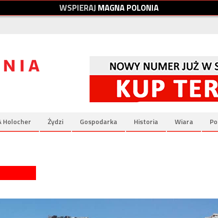
W
S
P
I
E
R
A
J
M
A
G
N
A
P
O
L
O
N
I
A
& Holocher
Żydzi
Gospodarka
Historia
Wiara
Po