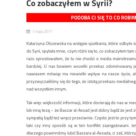
Co zobaczyłem w Syrii?
PODOBA CI SIĘ TO CO ROBI
1 maja 2017
Katarzyna Olszewska na wstępie spotkania, które odbyło si
do Syrii, spytała mnie, czym różni się to, co zobaczyłem t
razu sprostowałem, że tu nie chodzi o media mainstreamo
bardziej. U nas bowiem wszelki przekaz zdominowany jes
nawiasem mówiąc ma niewielki wpływ na nasze życie, ale 
przyzwyczailiśmy się do tego, że istotą przekazu medialnego
nad wszystkim innym.
Tak więc większość informacji, które docierają do nas w me
lub inną tezą – że Baszar al-Assad jest dobry bądź że jest 
sympatią bądź też wręcz przeciwnie. Często jest to przy tym
taki czy inny sposób są w ten konflikt zaangażowani. Je
dlaczego powinniśmy lubić Baszara al-Assada, ci zaś, którzy