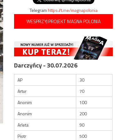
Telegram
https://t.me/magnapolonia
WESPRZYJ PROJEKT MAGNA POLONIA
Darczyńcy - 30.07.2026
AP
30
Artur
70
Anonim
100
Anonim
200
Arleta
90
Piotr
500