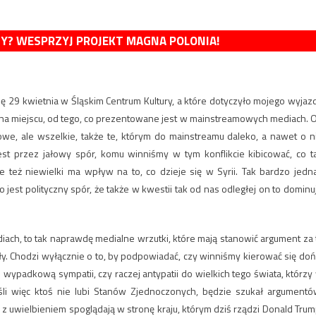
MY? WESPRZYJ PROJEKT MAGNA POLONIA!
ę 29 kwietnia w Śląskim Centrum Kultury, a które dotyczyło mojego wyjaz
am na miejscu, od tego, co prezentowane jest w mainstreamowych mediach. 
we, ale wszelkie, także te, którym do mainstreamu daleko, a nawet o n
t przez jałowy spór, komu winniśmy w tym konflikcie kibicować, co t
też niewielki ma wpływ na to, co dzieje się w Syrii. Tak bardzo jedn
 jest polityczny spór, że także w kwestii tak od nas odległej on to dominu
diach, to tak naprawdę medialne wrzutki, które mają stanowić argument za 
zły. Chodzi wyłącznie o to, by podpowiadać, czy winniśmy kierować się doń
 wypadkową sympatii, czy raczej antypatii do wielkich tego świata, którzy
śli więc ktoś nie lubi Stanów Zjednoczonych, będzie szukał argumentó
 z uwielbieniem spoglądają w stronę kraju, którym dziś rządzi Donald Trum