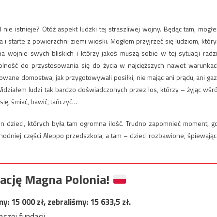
nie istnieje? Otóż aspekt ludzki tej straszliwej wojny. Będąc tam, mogł
a i starte z powierzchni ziemi wioski. Mogłem przyjrzeć się ludziom, któr
a wojnie swych bliskich i którzy jakoś muszą sobie w tej sytuacji radzi
lność do przystosowania się do życia w najcięższych nawet warunkac
nowane domostwa, jak przygotowywali posiłki, nie mając ani prądu, ani gaz
ziałem ludzi tak bardzo doświadczonych przez los, którzy – żyjąc wśr
 się, śmiać, bawić, tańczyć…
n dzieci, których była tam ogromna ilość. Trudno zapomnieć moment, g
odniej części Aleppo przedszkola, a tam – dzieci rozbawione, śpiewając
ację Magna Polonia!
my:
15 000
zł, zebraliśmy:
15 633,5
zł.
szej fundacji.