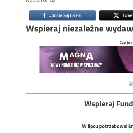
Wojciech Kempa
Udostępnij na FB
Twee
Wspieraj niezależne wydaw
Czy jes
Wspieraj Fund
W lipcu potrzebowaliś