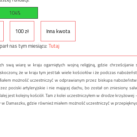
104%
100 zł
Inna kwota
parł nas tym miesiącu:
Tutaj
h swą wiarę w kraju ogarniętych wojną religijną, gdzie chrześcijanie 
askoczony, że w kraju tym jest tak wiele kościołów i że podczas nabożeńs
 Miałem możność uczestniczyć w odprawianym przez biskupa nabożeństw
z pociski artyleryjskie i nie mającej dachu, bo został on zniesiony sal
lej jest kolejny kościół. Tam z kolei uczestniczyłem w drodze krzyżowej –
oły w Damaszku, gdzie również miałem możność uczestniczyć w przepiękny