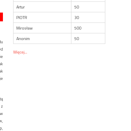
Artur
50
PIOTR
30
Mirosław
500
Anonim
50
du
Od
Więcej...
ie
ak
ak
je
tą
 z
 w
w,
p,