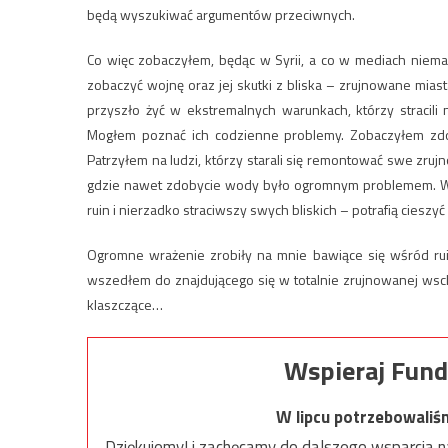
będą wyszukiwać argumentów przeciwnych.
Co więc zobaczyłem, będąc w Syrii, a co w mediach niemal 
zobaczyć wojnę oraz jej skutki z bliska – zrujnowane miast
przyszło żyć w ekstremalnych warunkach, którzy stracili n
Mogłem poznać ich codzienne problemy. Zobaczyłem zdo
Patrzyłem na ludzi, którzy starali się remontować swe zruj
gdzie nawet zdobycie wody było ogromnym problemem. Wid
ruin i nierzadko straciwszy swych bliskich – potrafią cieszyć
Ogromne wrażenie zrobiły na mnie bawiące się wśród rui
wszedłem do znajdującego się w totalnie zrujnowanej wsch
klaszczące…
Wspieraj Fund
W lipcu potrzebowaliś
Dziękujemy! i zachęcamy do dalszego wsparcia na