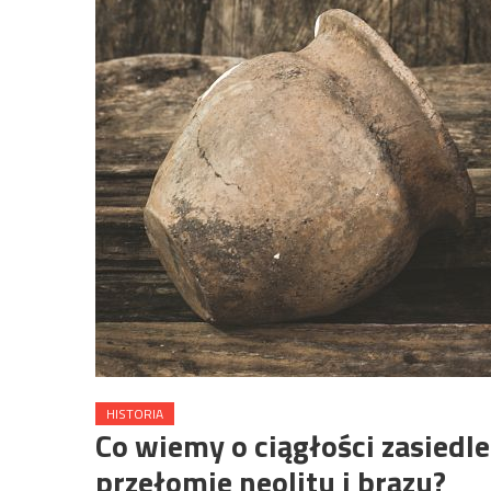
HISTORIA
Co wiemy o ciągłości zasiedl
przełomie neolitu i brązu?