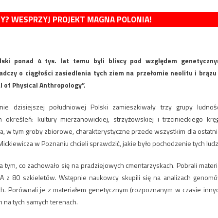
MY? WESPRZYJ PROJEKT MAGNA POLONIA!
lski ponad 4 tys. lat temu byli bliscy pod względem genetyczn
czy o ciągłości zasiedlenia tych ziem na przełomie neolitu i brązu
 of Physical Anthropology”.
ie dzisiejszej południowej Polski zamieszkiwały trzy grupy ludnośc
reśleń: kultury mierzanowickiej, strzyżowskiej i trzcinieckiego krę
a, w tym groby zbiorowe, charakterystyczne przede wszystkim dla ostatni
ckiewicza w Poznaniu chcieli sprawdzić, jakie było pochodzenie tych ludz
a tym, co zachowało się na pradziejowych cmentarzyskach. Pobrali materi
NA z 80 szkieletów. Wstępnie naukowcy skupili się na analizach genom
kich. Porównali je z materiałem genetycznym (rozpoznanym w czasie inny
h na tych samych terenach.