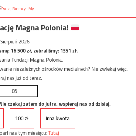
ację Magna Polonia!
Sierpień 2026
jemy:
16 500
zł, zebraliśmy:
1351
zł.
ania Fundacji Magna Polonia.
anie niezależnych ośrodków medialnych? Nie zwlekaj więc,
raj nas już od teraz.
8%
e czekaj zatem do jutra, wspieraj nas od dzisiaj.
100 zł
Inna kwota
parł nas tym miesiącu:
Tutaj