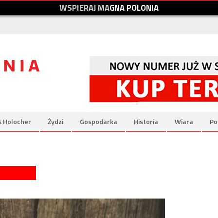
W
S
P
I
E
R
A
J
M
A
G
N
A
P
O
L
O
N
I
A
& Holocher
Żydzi
Gospodarka
Historia
Wiara
Po