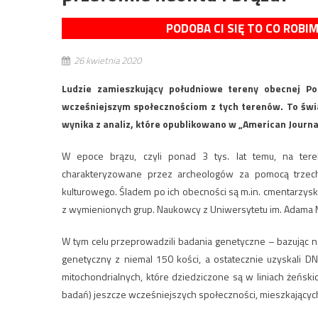
PODOBA CI SIĘ TO CO ROBI
26 kwietnia 2020
Ludzie zamieszkujący południowe tereny obecnej Po
wcześniejszym społecznościom z tych terenów. To świad
wynika z analiz, które opublikowano w „American Journal
W epoce brązu, czyli ponad 3 tys. lat temu, na teren
charakteryzowane przez archeologów za pomocą trzech ok
kulturowego. Śladem po ich obecności są m.in. cmentarzysk
z wymienionych grup. Naukowcy z Uniwersytetu im. Adama Mi
W tym celu przeprowadzili badania genetyczne – bazując n
genetyczny z niemal 150 kości, a ostatecznie uzyskali D
mitochondrialnych, które dziedziczone są w liniach żeńs
badań) jeszcze wcześniejszych społeczności, mieszkającyc