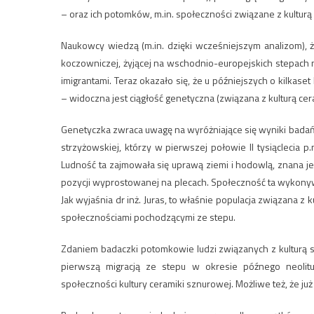
– oraz ich potomków, m.in. społeczności związane z kultur
Naukowcy wiedzą (m.in. dzięki wcześniejszym analizom), ż
koczowniczej, żyjącej na wschodnio-europejskich stepach na
imigrantami. Teraz okazało się, że u późniejszych o kilkaset
– widoczna jest ciągłość genetyczna (związana z kulturą cer
Genetyczka zwraca uwagę na wyróżniające się wyniki badań
strzyżowskiej, którzy w pierwszej połowie II tysiąclecia p
Ludność ta zajmowała się uprawą ziemi i hodowlą, znana 
pozycji wyprostowanej na plecach. Społeczność ta wykony
Jak wyjaśnia dr inż. Juras, to właśnie populacja związana
społecznościami pochodzącymi ze stepu.
Zdaniem badaczki potomkowie ludzi związanych z kulturą 
pierwszą migracją ze stepu w okresie późnego neolitu.
społeczności kultury ceramiki sznurowej. Możliwe też, że ju