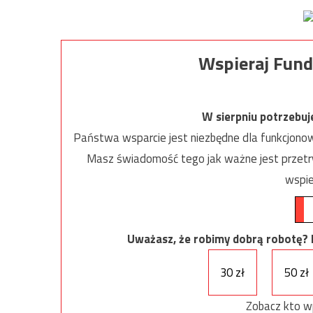
Wspieraj Fund
W sierpniu potrzebu
Państwa wsparcie jest niezbędne dla funkcjonow
Masz świadomość tego jak ważne jest przetrw
wspie
Uważasz, że robimy dobrą robotę? Ni
30 zł
50 zł
Zobacz kto w