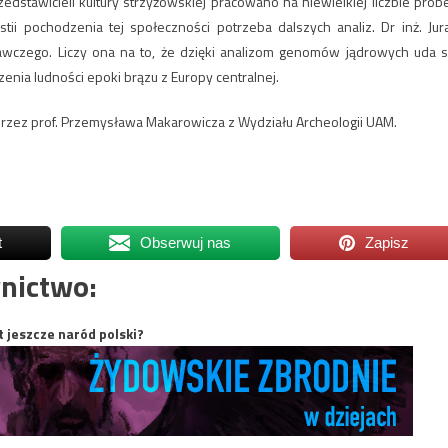
dstawicieli kultury strzyżowskiej pracowano na niewielkiej liczbie prób
tii pochodzenia tej społeczności potrzeba dalszych analiz. Dr inż. Jur
dawczego. Liczy ona na to, że dzięki analizom genomów jądrowych uda s
nia ludności epoki brązu z Europy centralnej.
zez prof. Przemysława Makarowicza z Wydziału Archeologii UAM.
t
Obserwuj nas
Zapisz
nictwo:
t jeszcze naród polski?