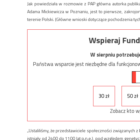
Jak powiedziała w rozmowie z PAP główna autorka publikac
Adama Mickiewicza w Poznaniu, jest to pierwsze, zakrojo
terenie Polski. (Główne wnioski dotyczące pochodzenia tyc
Wspieraj Fund
W sierpniu potrzebu
Państwa wsparcie jest niezbędne dla funkcjonow
30 zł
50 zł
Zobacz kto w
„Ustaliliśmy, że przedstawiciele społeczności związanych z 
istniały od 2400 do 1100 lat p.n.e.), pod względem genet