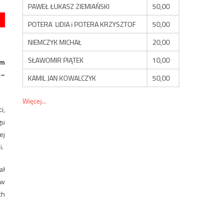
PAWEŁ ŁUKASZ ZIEMIAŃSKI
50,00
POTERA LIDIA i POTERA KRZYSZTOF
50,00
NIEMCZYK MICHAŁ
20,00
SŁAWOMIR PIĄTEK
10,00
ym
 –
KAMIL JAN KOWALCZYK
50,00
Więcej...
i,
gu
ej
i.
ał
ów
ch