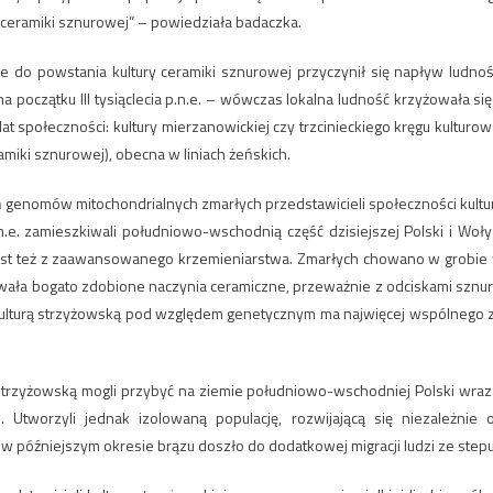
ą ceramiki sznurowej” – powiedziała badaczka.
e do powstania kultury ceramiki sznurowej przyczynił się napływ ludnoś
 początku III tysiąclecia p.n.e. – wówczas lokalna ludność krzyżowała się
 lat społeczności: kultury mierzanowickiej czy trzcinieckiego kręgu kulturow
amiki sznurowej), obecna w liniach żeńskich.
 genomów mitochondrialnych zmarłych przedstawicieli społeczności kultu
.n.e. zamieszkiwali południowo-wschodnią część dzisiejszej Polski i Woły
jest też z zaawansowanego krzemieniarstwa. Zmarłych chowano w grobie
wała bogato zdobione naczynia ceramiczne, przeważnie z odciskami sznur
 z kulturą strzyżowską pod względem genetycznym ma najwięcej wspólnego 
strzyżowską mogli przybyć na ziemie południowo-wschodniej Polski wraz
 Utworzyli jednak izolowaną populację, rozwijającą się niezależnie 
ż w późniejszym okresie brązu doszło do dodatkowej migracji ludzi ze stepu