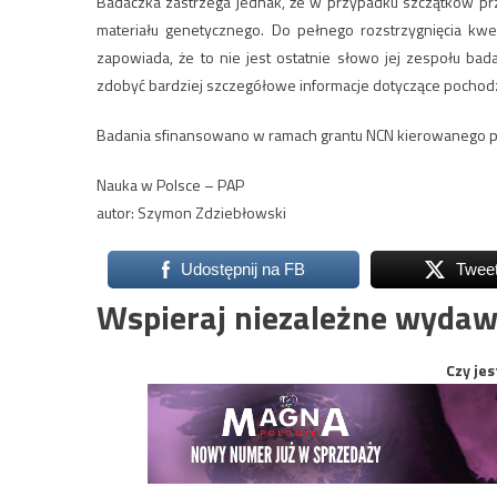
Badaczka zastrzega jednak, że w przypadku szczątków prze
materiału genetycznego. Do pełnego rozstrzygnięcia kwes
zapowiada, że to nie jest ostatnie słowo jej zespołu ba
zdobyć bardziej szczegółowe informacje dotyczące pochodze
Badania sfinansowano w ramach grantu NCN kierowanego pr
Nauka w Polsce – PAP
autor: Szymon Zdziebłowski
Udostępnij na FB
Twee
Wspieraj niezależne wydaw
Czy jes