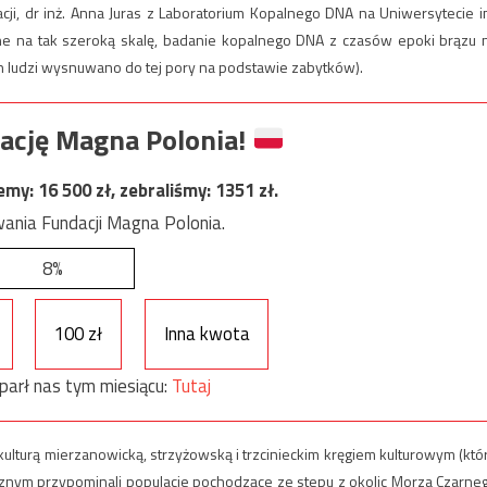
ji, dr inż. Anna Juras z Laboratorium Kopalnego DNA na Uniwersytecie i
ne na tak szeroką skalę, badanie kopalnego DNA z czasów epoki brązu 
h ludzi wysnuwano do tej pory na podstawie zabytków).
ację Magna Polonia!
jemy:
16 500
zł, zebraliśmy:
1351
zł.
ania Fundacji Magna Polonia.
8%
100 zł
Inna kwota
parł nas tym miesiącu:
Tutaj
kulturą mierzanowicką, strzyżowską i trzcinieckim kręgiem kulturowym (któ
ycznym przypominali populacje pochodzące ze stepu z okolic Morza Czarne