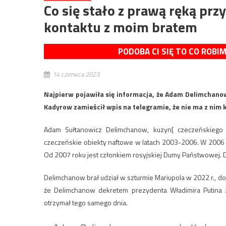
Co się stało z prawą ręką pr
kontaktu z moim bratem
PODOBA CI SIĘ TO CO ROBI
14 czerwca 2023
Najpierw pojawiła się informacja, że Adam Delimchanow
Kadyrow zamieścił wpis na telegramie, że nie ma z nim
Adam Sułtanowicz Delimchanow, kuzyn[ czeczeńskiego 
czeczeńskie obiekty naftowe w latach 2003-2006. W 2006
Od 2007 roku jest członkiem rosyjskiej Dumy Państwowej.
Delimchanow brał udział w szturmie Mariupola w 2022 r., 
że Delimchanow dekretem prezydenta Władimira Putina zo
otrzymał tego samego dnia.