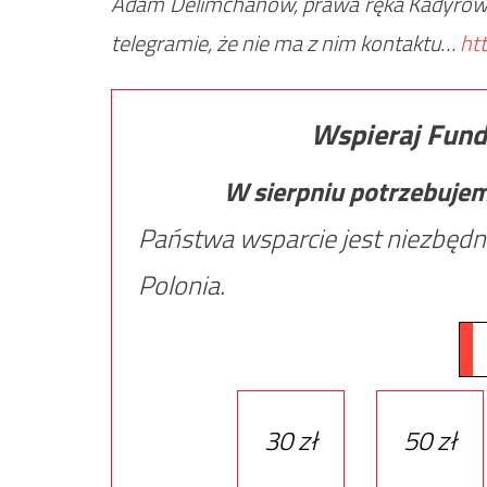
Adam Delimchanow, prawa ręka Kadyrowa, 
telegramie, że nie ma z nim kontaktu…
ht
Wspieraj Fund
W sierpniu potrzebuje
Państwa wsparcie jest niezbędn
Polonia.
30 zł
50 zł