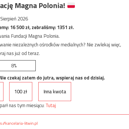
ację Magna Polonia!
Sierpień 2026
jemy:
16 500
zł, zebraliśmy:
1351
zł.
ania Fundacji Magna Polonia.
anie niezależnych ośrodków medialnych? Nie zwlekaj więc,
raj nas już od teraz.
8%
e czekaj zatem do jutra, wspieraj nas od dzisiaj.
100 zł
Inna kwota
parł nas tym miesiącu:
Tutaj
s://kancelaria-litwin.pl