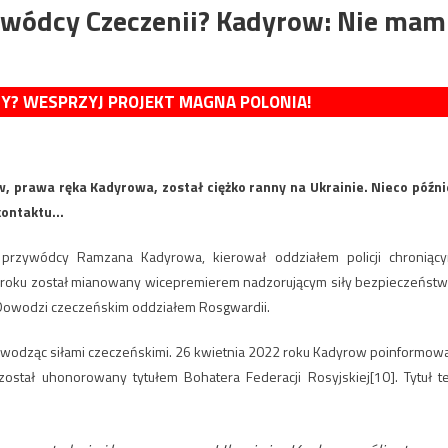
zywódcy Czeczenii? Kadyrow: Nie mam
MY? WESPRZYJ PROJEKT MAGNA POLONIA!
, prawa ręka Kadyrowa, został ciężko ranny na Ukrainie. Nieco późni
 kontaktu…
przywódcy Ramzana Kadyrowa, kierował oddziałem policji chroniąc
 roku został mianowany wicepremierem nadzorującym siły bezpieczeństw
 Dowodzi czeczeńskim oddziałem Rosgwardii.
dowodząc siłami czeczeńskimi. 26 kwietnia 2022 roku Kadyrow poinformowa
stał uhonorowany tytułem Bohatera Federacji Rosyjskiej[10]. Tytuł t