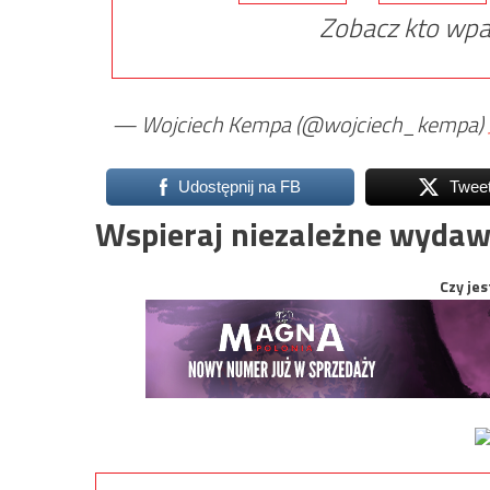
Zobacz kto wpa
— Wojciech Kempa (@wojciech_kempa)
Udostępnij na FB
Twee
Wspieraj niezależne wydaw
Czy jes