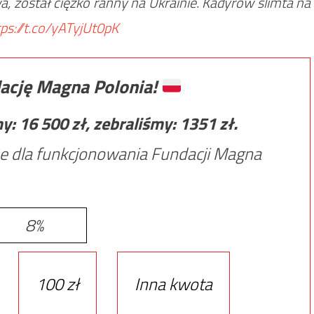
został ciężko ranny na Ukrainie. Kadyrow ślimta na
tps://t.co/yATyjUt0pK
ację Magna Polonia!
my:
16 500
zł, zebraliśmy:
1351
zł.
e dla funkcjonowania Fundacji Magna
8%
100 zł
Inna kwota