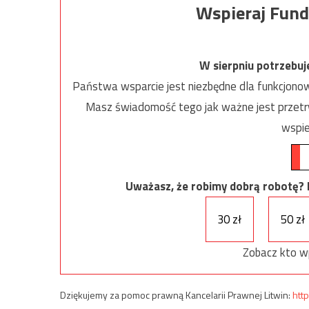
Wspieraj Fund
W sierpniu potrzebu
Państwa wsparcie jest niezbędne dla funkcjonow
Masz świadomość tego jak ważne jest przetrw
wspie
Uważasz, że robimy dobrą robotę? Ni
30 zł
50 zł
Zobacz kto w
Dziękujemy za pomoc prawną Kancelarii Prawnej Litwin:
http