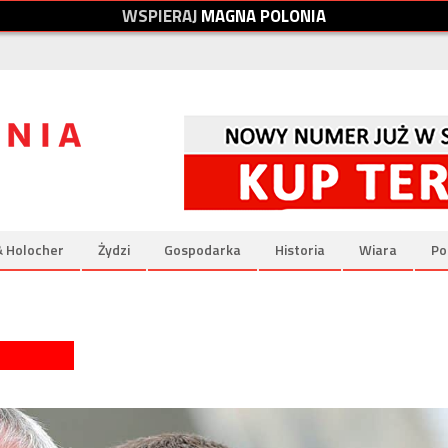
W
S
P
I
E
R
A
J
M
A
G
N
A
P
O
L
O
N
I
A
& Holocher
Żydzi
Gospodarka
Historia
Wiara
Po