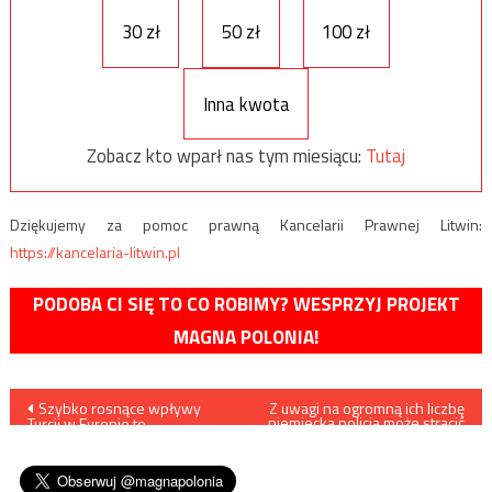
30 zł
50 zł
100 zł
Inna kwota
Zobacz kto wparł nas tym miesiącu:
Tutaj
Dziękujemy za pomoc prawną Kancelarii Prawnej Litwin:
https://kancelaria-litwin.pl
PODOBA CI SIĘ TO CO ROBIMY? WESPRZYJ PROJEKT
MAGNA POLONIA!
Nawigacja
Szybko rosnące wpływy
Z uwagi na ogromną ich liczbę
niemiecka policja może stracić
Turcji w Europie to
kontrolę nad zgłoszeniami
wpisu
niedoceniane zagrożenie dla
dotyczącymi zagrożeń
jej bezpieczeństwa
terrorystycznych