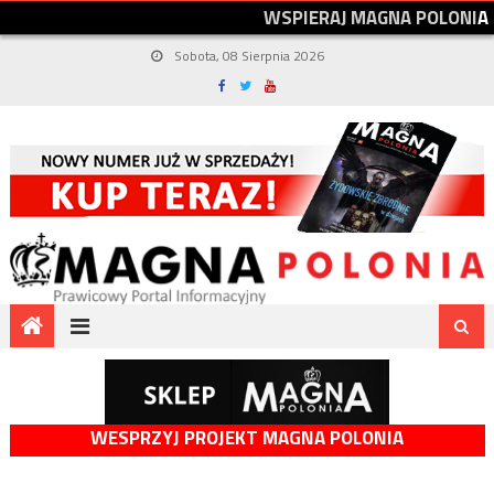
W
S
P
I
E
R
A
J
M
A
G
N
A
P
O
L
O
N
I
A
Sobota, 08 Sierpnia 2026
WESPRZYJ PROJEKT MAGNA POLONIA