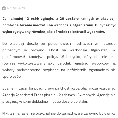
6 maja 2018
Co najmniej 12 osób zginęło, a 29 zostało rannych w eksplozji
bomby na terenie meczetu na wschodzie Afganistanu. Budynek był
wykorzystywany również jako ośrodek rejestracji wyborców.
Do eksplozji doszło po południowych modlitwach w meczecie
położonym w prowincji Chost na wschodzie Afganistanu –
poinformowała tamtejsza policja. W budynku, który obecnie jest
również wykorzystywany jako ośrodek rejestracji wyborców na
wybory parlamentarne rozpisane na październik, zgromadziło się
sporo osób.
Zdaniem rzecznika policji prowincji Chost liczba ofiar może wzrosnąć.
Agencja Associated Press pisze o 12 zabitych i 34 rannych. Agencje nie
precyzują, w jakim dokładnie mieście doszło do ataku.
Nikt też na razie nie przyznał się do zamachu, ale zarówno bojownicy